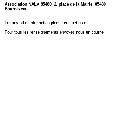
Association NALA 85480, 2, place de la Mairie, 85480
Bournezeau.
For any other information please contact us at :
Pour tous les renseignements envoyez nous un courriel
à :
Voor meer informatie kunt U ons bereiken op :
nala85480@hotmail.com
Merci !