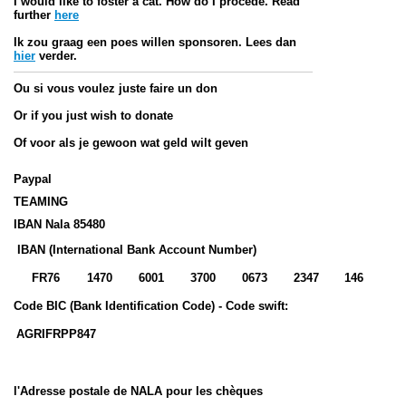
I would like to foster a cat. How do I procede. Read
further
here
Ik zou graag een poes willen sponsoren. Lees dan
hier
verder.
Ou si vous voulez juste faire un don
Or if you just wish to donate
Of voor als je gewoon wat geld wilt geven
Paypal
TEAMING
IBAN Nala 85480
IBAN
(International Bank Account Number)
F
R
7
6
1
4
7
0
6
0
0
1
3
7
0
0
0
6
7
3
2
3
4
7
1
4
6
Code BIC
(Bank Identification Code) - Code
swift
:
AGRIFRPP847
l'Adresse postale de NALA pour les chèques