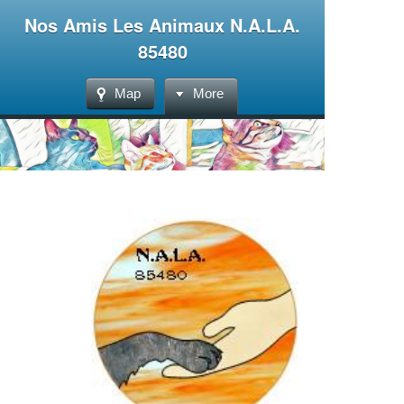
Nos Amis Les Animaux N.A.L.A.
85480
Map
More