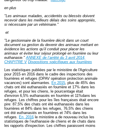
en plus
"Les animaux malades, accidentés ou blessés doivent
recevoir dans les meilleurs délais des soins appropriés,
si nécessaire par un
vétérinaire."
et
"Le gestionnaire de la fourrière décrit dans un court
document sa gestion du devenir des animaux mettant en
évidence les actions qu’il conduit pour placer les
animaux et éviter leur séjour prolongé en fourrière ou leur
euthanasie."
ANNEXE de l’arrêté du 3 avril 2014,
CHAPITRE V
Dispositions spécifiques aux fourrières
Les statistiques publiées par le ministère de l'Agriculture
pour
2015 en 2016
dans le cadre des inspections des
fourrières et refuges (OPAV opération protection animale
vacances) sont alarmantes.
En 2015
, plus de
45%
des
chats ont été euthanasiés en fourrière et
17%
dans les
refuges, et pour les chiens, le pourcentage était
d'environ
6,5%
euthanasiés en fourrière et
11%
dans les
refuges. Les chiffres pour les îles françaises était encore
pire:
87,5%
des chats ont été euthanasiés dans les
fourrières et
84%
dans les refuges,
76,5%
des chiens
ont été euthanasiés en fourrières et
74%
dans les
refuges.
En 2016
le ministère a de nouveau inclus les
statistiques de l’euthanasie de chiens et de chats dans
les rapports d'inspection. Les chiffres paraissent moins