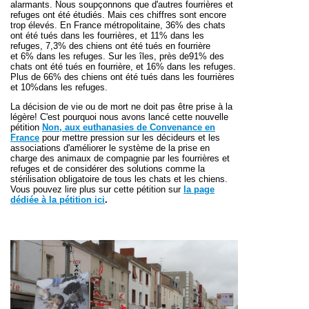
alarmants. Nous soupçonnons que d'autres fourrières et
refuges ont été étudiés. Mais ces chiffres sont encore
trop élevés. En France métropolitaine,
36%
des chats
ont été tués dans les fourrières, et
11%
dans les
refuges,
7,3%
des chiens ont été tués en fourrière
et
6%
dans les refuges. Sur les îles, près de
91%
des
chats ont été tués en fourrière, et
16%
dans les refuges.
Plus de
66%
des chiens ont été tués dans les fourrières
et
10%
dans les refuges.
La décision de vie ou de mort ne doit pas être prise à la
légère! C'est pourquoi nous avons lancé cette nouvelle
pétition
Non, aux euthanasies de Convenance en
France
pour mettre pression sur les décideurs et les
associations d'améliorer le système de la prise en
charge des animaux de compagnie par les fourrières et
refuges et de considérer des solutions comme la
stérilisation obligatoire de tous les chats et les chiens.
Vous pouvez lire plus sur cette pétition sur
la page
dédiée à la pétition ici
.