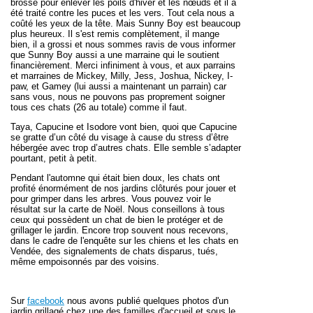
brossé pour enlever les poils d'hiver et les nœuds et il a
été traité contre les puces et les vers. Tout cela nous a
coûté les yeux de la tête. Mais Sunny Boy est beaucoup
plus heureux. Il s'est remis complètement, il mange
bien, il a grossi et nous sommes ravis de vous informer
que Sunny Boy aussi a une marraine qui le soutient
financièrement. Merci infiniment à vous, et aux parrains
et marraines de Mickey, Milly, Jess, Joshua, Nickey, I-
paw, et Gamey (lui aussi a maintenant un parrain) car
sans vous, nous ne pouvons pas proprement soigner
tous ces chats (26 au totale) comme il faut.
Taya, Capucine et Isodore vont bien, quoi que Capucine
se gratte d’un côté du visage à cause du stress d’être
hébergée avec trop d’autres chats. Elle semble s’adapter
pourtant, petit à petit.
Pendant l'automne qui était bien doux, les chats ont
profité énormément de nos jardins clôturés pour jouer et
pour grimper dans les arbres. Vous pouvez voir le
résultat sur la carte de Noël. Nous conseillons à tous
ceux qui possèdent un chat de bien le protéger et de
grillager le jardin. Encore trop souvent nous recevons,
dans le cadre de l'enquête sur les chiens et les chats en
Vendée, des signalements de chats disparus, tués,
même empoisonnés par des voisins.
Sur
facebook
nous avons publié quelques photos d'un
jardin grillagé chez une des familles d'accueil et s
ous le