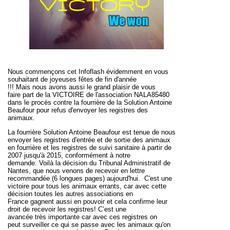
Nous commençons cet
Infoflash
évidemment en vous
souhaitant de joyeuses fêtes de fin d'année
!!!
M
ais
nous avons
aussi
le grand plaisir de vous
faire
part de la VICTOIRE de l'association N
ALA
85480
dans le procès contre la fourrière de la Solution Antoine
Beaufour pour refus d'envoyer les registres des
animaux.
La fourrière Solution Antoine Beaufour
est tenue de
nous
envoyer les registres d'entrée et de sortie des animaux
en fourrière et les registres de suivi sanitaire à partir de
2007 jusqu'à 2015
,
conform
ément à
notre
demande.
Voilà
la décision du Tribunal Administratif de
Nantes, que nous venons de recevoir en lettre
recommandée (6 long
u
es pages) aujourd'hui.
C'est une
victoire pour tous les animaux errants
, c
ar avec cette
décision
toutes
les autres associations en
France
gagnent
aussi
en
pouvoir et cela confirme leur
droit de recevoir
l
es registres! C
’
est une
avancée
très
important
e
car avec
c
es registres on
peut
surveiller
ce qui se passe avec les animaux qu'on