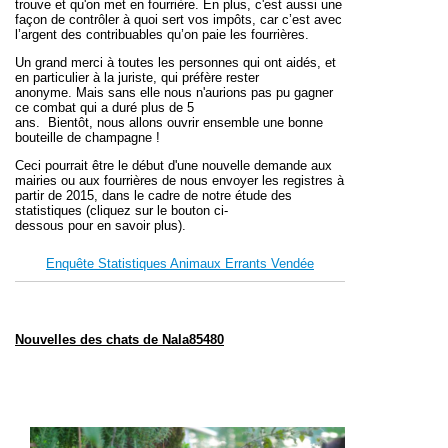
trouve et qu'on met en fourrière.
En plus,
c'est aussi une
façon de contrôler
à quoi sert vo
s impôts
,
car c
’
est avec
l
’
argent des
contribuable
s
qu
’
on paie
les fourrières.
Un grand merci
à toutes les
personnes qui
ont aidé
s
, et
en particulier
à
la juriste, qui préfère rester
anonyme.
Mais s
ans elle nous n'a
urions
pas pu gagner
ce combat qui a duré plus de 5
ans. Bientôt
,
nous allons ouvrir
ensemble
une bonne
bouteille de champagne
!
Ceci pourra
it
être le début d'une nouvelle demande aux
mairies
ou
aux
fourrières de nous envoyer les registres à
partir de 2015, dans le cadre de notre étude des
statistiques (
cliquez s
ur
le bouton
ci-
dessous
pour
en
savoir plus)
.
Enquête Statistiques Animaux Errants Vendée
Nouvelles des chats de Nala85480