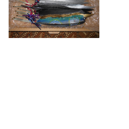
Pour finir cet Infoflash sur un ton un peu plus joyeux,
voici quelques idées de cadeaux de Noël originaux et
pas très cher: de petits colliers à thème animale, des
stylos plumes (des oies qui vivent en liberté) de
différentes couleurs, des capteurs de rêves et il reste
encore deux objets de vitraux d'art créés par Cléa
Timpani. Vous trouverez les photos et les
renseignements pour savoir comment commander vos
cadeaux sous le lien ci-dessous.