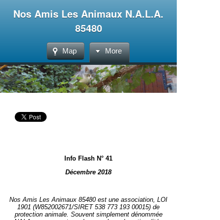
Nos Amis Les Animaux N.A.L.A.
85480
Map
More
Info Flash N° 41
Décembre 2018
Nos Amis Les Animaux 85480 est une association, LOI
1901 (W852002671/SIRET 538 773 193 00015) de
protection animale. Souvent simplement dénommée