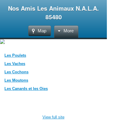
Nos Amis Les Animaux N.A.L.A.
85480
Map
More
Les Poulets
Les Vaches
Les Cochons
Les Moutons
Les Canards et les Oies
View full site