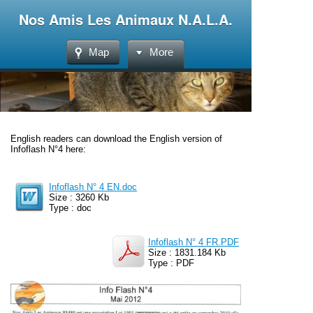
Nos Amis Les Animaux N.A.L.A.
Map
More
English readers can download the English version of
Infoflash N°4 here:
Infoflash N° 4 EN.doc
Size : 3260 Kb
Type : doc
Infoflash N° 4 FR.PDF
Size : 1831.184 Kb
Type : PDF