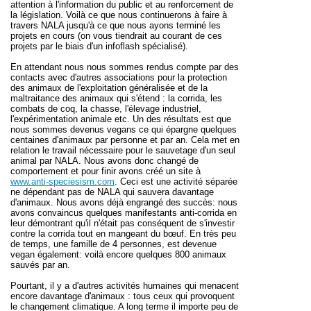
attention à l'information du public et au renforcement de
la législation. Voilà ce que nous continuerons à faire à
travers NALA jusqu'à ce que nous ayons terminé les
projets en cours (on vous tiendrait au courant de ces
projets par le biais d'un infoflash spécialisé).
En attendant nous nous sommes rendus compte par des
contacts avec d'autres associations pour la protection
des animaux de l'exploitation généralisée et de la
maltraitance des animaux qui s'étend : la corrida, les
combats de coq, la chasse, l'élevage industriel,
l'expérimentation animale etc. Un des résultats est que
nous sommes devenus vegans ce qui épargne quelques
centaines d'animaux par personne et par an. Cela met en
relation le travail nécessaire pour le sauvetage d'un seul
animal par NALA. Nous avons donc changé de
comportement et pour finir avons créé un site à
www.anti-speciesism.com
. Ceci est une activité séparée
ne dépendant pas de NALA qui sauvera davantage
d'animaux. Nous avons déjà engrangé des succès: nous
avons convaincus quelques manifestants anti-corrida en
leur démontrant qu'il n'était pas conséquent de s'investir
contre la corrida tout en mangeant du bœuf. En très peu
de temps, une famille de 4 personnes, est devenue
vegan également: voilà encore quelques 800 animaux
sauvés par an.
Pourtant, il y a d'autres activités humaines qui menacent
encore davantage d'animaux : tous ceux qui provoquent
le changement climatique. A long terme il importe peu de