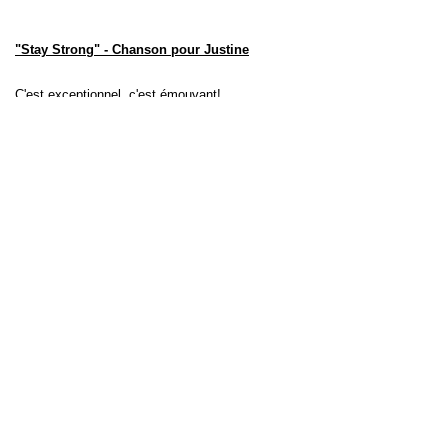
"Stay Strong" - Chanson pour Justine
C'est exceptionnel, c'est émouvant!
Et pour finir sur une note plus positive ... Beechy
Colclough, adoptant et papa de Justine, la petite chatte
noire, trouvée sur le parking entre Bournezeau et Sainte