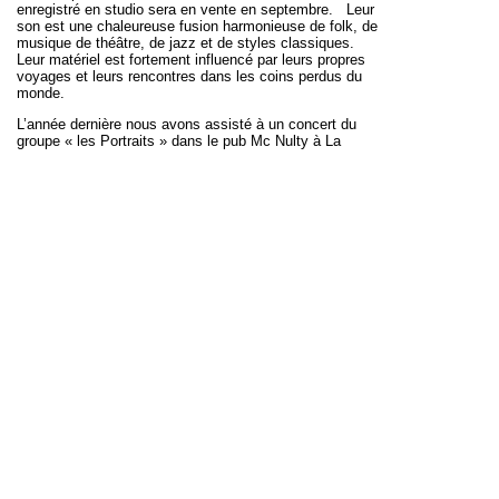
enregistré en studio sera en vente en septembre. Leur
son est une chaleureuse fusion harmonieuse de folk, de
musique de théâtre, de jazz et de styles classiques.
Leur matériel est fortement influencé par leurs propres
voyages et leurs rencontres dans les coins perdus du
monde.
L’année dernière nous avons assisté à un concert du
groupe « les Portraits » dans le pub Mc Nulty à La
Rochelle.
http://www.theportraitsmusic.com/
Pendant
l’intervalle nous avons discuté avec les artistes, Lorraine
and Jeremy, et ils ont généreusement offert de présenter
gratuitement un spectacle pour NALA !!! Ce concert a eu
lieu au Bar/Restaurant « Le Clémenceau » à Mouilleron-
en-Pareds, Vendée, le 11 juillet.
http://www.leclemenceau.net/
Nous remercions Jeremy, Lorraine et Vincent
et Tim et
Ali
du Bar le Clémenceau
pour une soirée inoubliable
.