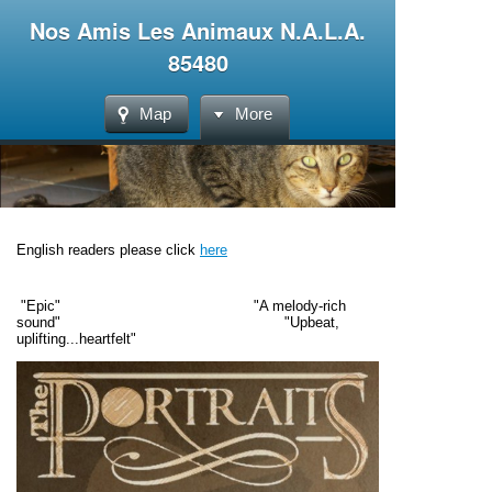
Nos Amis Les Animaux N.A.L.A.
85480
Map
More
English readers please click
here
"
Epic" "A melody-rich
sound" "Upbeat,
uplifting...heartfelt"