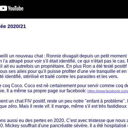
née 2020/21
eilli un nouveau chat : Ronnie divagait depuis un petit moment su
'a attrapé pour voir s'il était identifié, ce qui n'était pas le ca
l ait eu autrefois un propriétaire. En plus Ron a été testé positif
sous ses ailes pour qu'il puisse profiter d'une vie tranquille et e
é identifié, stérilisé et traité contre les parasites et les vers.
le coq Coco. Coco est né certainement pour servir comme coq de
e. Il a même sa propre page sur facebook:
https://www.facebook.com
nt un chat FIV positif, reste un peu notre "enfant à problème". I
ue zéro. Mais il reste vif. Il mange, même s'il est très fastidieu
 aussi eu des pertes en 2020. C'est avec tristesse que nous a
Mickey souffrait d'une pancréatite sévère. Il a été hospitalisé 