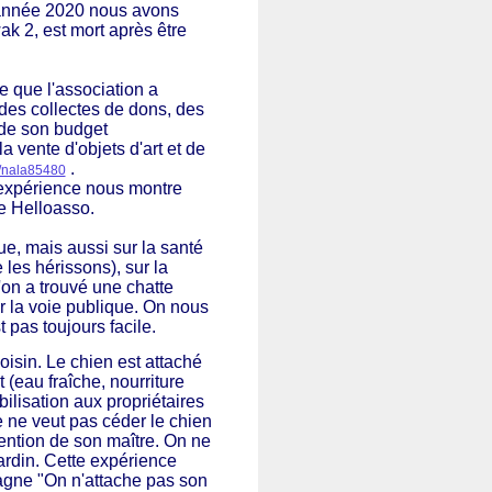
 l'année 2020 nous avons
k 2, est mort après être
e que l'association a
e des collectes de dons, des
 de son budget
 vente d'objets d'art et de
.
t/nala85480
'expérience nous montre
me Helloasso.
e, mais aussi sur la santé
es hérissons), sur la
u'on a trouvé une chatte
r la voie publique. On nous
 pas toujours facile.
isin. Le chien est attaché
 (eau fraîche, nourriture
ilisation aux propriétaires
e ne veut pas céder le chien
tention de son maître. On ne
ardin. Cette expérience
pagne "On n'attache pas son