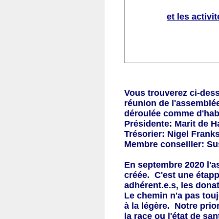
et les activ
Vous trouverez ci-dess
réunion de l'assemblée
déroulée comme d'habi
Présidente: Marit de 
Trésorier: Nigel Frank
Membre conseiller: S
En septembre 2020 l'as
créée.
C'est une étapp
adhérent.e.s, les donat
Le chemin n'a pas tou
à la légère. Notre prio
la race ou l'état de s