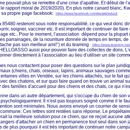
 ne pouvait plus se remettre d'une crise d'apathie. Et début de
le rapport moral de 2019/2020). En plus notre canard blanc, Kwa
a sa propre page facebook:
https://www.facebook.com/kwakkieduck
 85480 resteront sous notre responsabilité, ce qui veut donc dir
rrir, soigner, vacciner etc. Il est important de continuer de fair
ge etc.. Pour le moment, l'association dépend pour la plupart
s parrainages, de la nourriture donnée de temps en temps, de la
tache pas son meilleur ami!") et du teaming
https://www.teaming.ne
r HELLOASSO aussi pour pouvoir faire des collectes de dons. L
onner directement à l'association au lieu d'utiliser un site com
 nous contactent pour poser des questions sur le plan juridiqu
maux (chiens, chats, oiseaux, lapins, animaux sauvages comme l
ertaines villes en Vendée, sur les chiens attachés, sur le fait q
avec des chatons, et sur quoi faire quand on trouve un animal su
es familles d'accueil pour des chiens et des chats, ce qui n'est
ne dans un autre département, qui s'occupe du chien de son vo
psychologiquement. Il n'est pas toujours soigné comme il le faut
étention sont minimales. Nous avons envoyé un courrier de sensib
a commune. Ces lettres sont restées sans réponse. Le propiétair
rait la meilleure solution pour ce chien, qui ne reçoit aucune at
dangers d'attacher un chien en permanence tout seul dans son j
 de plus pourquoi il est très important de continuer notre cam