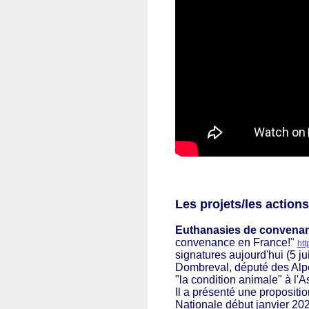
Les projets/les actions
Euthanasies de convena
convenance en France!"
ht
signatures aujourd'hui (5 j
Dombreval
, député des Alp
"la condition animale" à l'
Il a présenté une propositi
Nationale 
début janvier 20