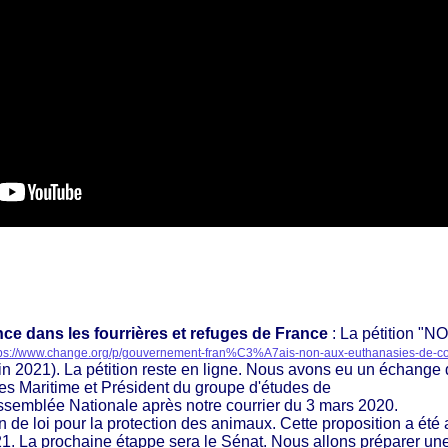
nce
dans les
fourrières et refuges de France
: La
pétition "N
tps://www.change.org/p/gouvernement-fran%C3%A7ais-non-aux-euthanasies-de-c
uin 2021). La pétition reste en ligne. Nous avons eu un échang
es Maritime et Président du groupe d'études de 
Assemblée Nationale après notre courrier du 3 mars 2020. 
on de loi pour la protection des animaux. Cette proposition a été
21. La prochaine étappe sera le Sénat.
Nous allons préparer une 