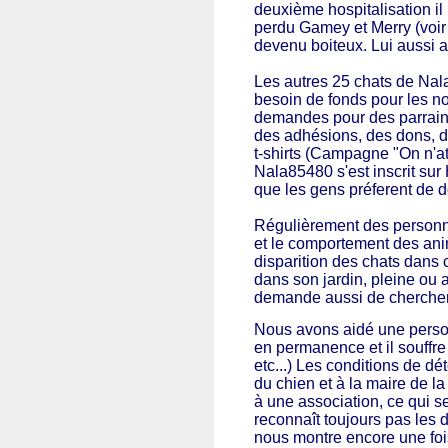
deuxième hospitalisation il
perdu Gamey et Merry (voir 
devenu boiteux. Lui aussi 
Les autres 25
chats de Nala
besoin de fonds pour les nou
demandes pour des parraina
des adhésions, des dons, de
t-shirts (Campagne "On n'at
Nala85480 s'est inscrit su
que les gens préferent de d
Régulièrement des personnes
et le comportement des ani
disparition des chats dans c
dans son jardin, pleine ou 
demande aussi de chercher d
Nous avons aidé une person
en permanence et il souffre 
etc...) Les conditions de d
du chien et à la maire de l
à une association, ce qui se
reconnaît toujours pas les 
nous montre encore une fois