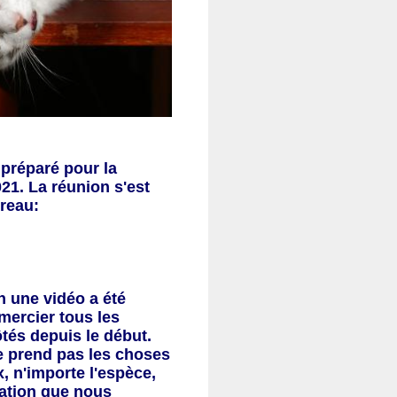
 préparé pour la
021
. La réunion s'est
ureau:
n u
ne vidéo
a été
mercier tous les
ôtés depuis le début.
e prend pas les choses
x, n'importe l'espèce,
nation que nous