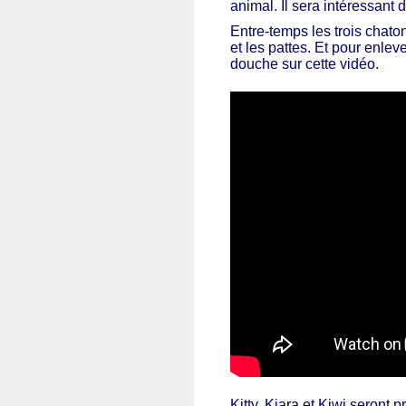
animal. Il sera intéressant d
Entre-temps les trois chato
et les pattes. Et pour enle
douche sur cette vidéo.
Kitty, Kiara et Kiwi seront 