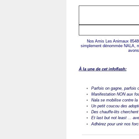
Nos Amis Les Animaux 85480
simplement dénommée NALA, nous
avons 
À la une de cet infoflash:
Parfois on gagne, parfois 
Manifestation
NON aux four
Nala se mobilise contre la
Un petit coucou des adopt
Des chauffe-lits cherchen
Et last but not least ... a
ve
Adhérez pour unir nos forc