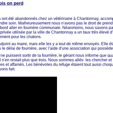
ois on perd
és ont été abandonnés chez un vétérinaire à Chantonnay, acco
ndre soin. Malheureusement nous n'avons pas le droit de pren
abord aller en fourrière communale. Néanmoins, nous savons pa
e privée utilisée par la ville de Chantonnay a
un taux très élevé d
rement pour les chatons.
adjoint au maire, mais elle les y a tout de même envoyés. Elle ét
 le délai de fourrière,
avec l'aide d'une association qui possède
ne puissent sortir de la fourrière, le gérant nous informe que qu
l n'en restait plus que trois. Nous sommes allés les chercher et
 sales et affamés. Les bénévoles du refuge étaient tout aussi cho
ons fait: