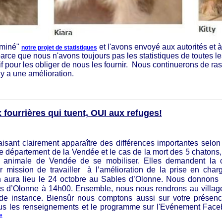
rminé"
et l'avons envoyé aux autorités et à
notre projet de statistiques
parce que nous n'avons toujours pas les statistiques de toutes le
tif pour les obliger de nous les fournir. Nous continuerons de ra
 y a une amélioration.
fourrières qui tuent, OUI aux refuges!
faisant clairement apparaître des différences importantes selo
le département de la
Vendée et
le cas de la mort des 5 chatons,
on animale de Vendée de se mobiliser.
Elles demandent la
c
 mission de travailler
à l’amélioration de la prise en cha
 aura lieu le 24 octobre au
Sables d’Olonne.
Nous donnons 
s d’Olonne à 14h00. Ensemble, nous nous rendrons au village
nde instance.
Biensûr nous comptons aussi sur votre présen
us les renseignements et le programme sur l'
Evénement Face
»