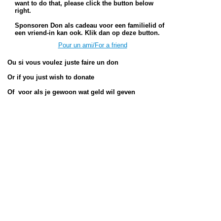
want to do that, please click the button below
right.
Sponsoren Don als cadeau voor een familielid of
een vriend-in kan ook. Klik dan op deze button.
Pour un ami/For a friend
Ou si vous voulez juste faire un don
Or if you just wish to donate
Of voor als je gewoon wat geld wil geven
Merci pour Don!
Thank you for Don!
Dankjewel voor Don!
Les autres chats à parrainer