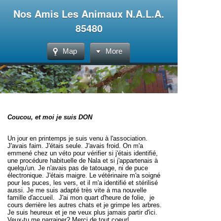
Nos Amis Les Animaux N.A.L.A.
85480
Map
More
Coucou, et moi je suis DON
Un jour en printemps je suis venu à l'association.
J'avais faim. J'étais seule. J'avais froid. On m'a
emmené chez un véto pour vérifier si j'étais identifié,
une procédure habituelle de Nala
et si j'appartenais à
quelqu'un. Je n'avais pas de tatouage, ni de puce
électronique. J'étais maigre. Le vétérinaire m'a soigné
pour les puces, les vers, et il m'a identifié et stérilisé
aussi. Je me suis adapté très vite à ma nouvelle
famille d'accueil. J'ai mon quart d'heure de folie, je
cours derrière les autres chats et je grimpe les arbres.
Je suis heureux et je ne veux plus jamais partir d'ici.
Veux-tu me parrainer? Merci de tout coeur!