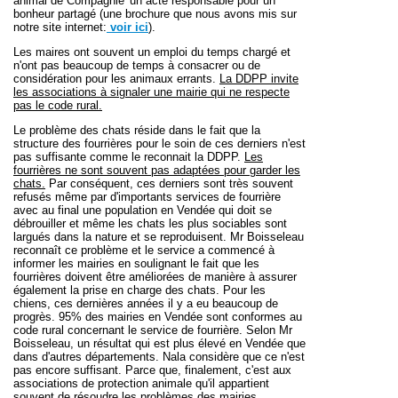
animal de Compagnie' un acte responsable pour un
bonheur partagé (une brochure que nous avons mis sur
notre site internet:
voir ici
).
Les maires ont souvent un emploi du temps chargé et
n'ont pas beaucoup de temps à consacrer ou de
considération pour les animaux errants.
La DDPP invite
les associations à signaler une mairie qui ne respecte
pas le code rural.
Le problème des chats réside dans le fait que la
structure des fourrières pour le soin de ces derniers n'est
pas suffisante comme le reconnait la DDPP.
Les
fourrières ne sont souvent pas adaptées pour garder les
chats.
Par conséquent, ces derniers sont très souvent
refusés même par d'importants services de fourrière
avec au final une population en Vendée qui doit se
débrouiller et même les chats les plus sociables sont
largués dans la nature et se reproduisent. Mr Boisseleau
reconnaît ce problème et le service a commencé à
informer les mairies en soulignant le fait que les
fourrières doivent être améliorées de manière à assurer
également la prise en charge des chats.
Pour les
chiens, ces dernières années il y a eu beaucoup de
progrès. 95% des mairies en Vendée sont conformes au
code rural concernant le service de fourrière. Selon Mr
Boisseleau, un résultat qui est plus élevé en Vendée que
dans d'autres départements. Nala considère que ce n'est
pas encore suffisant. Parce que, finalement, c'est aux
associations de protection animale qu'il appartient
souvent de résoudre les problèmes des mairies.