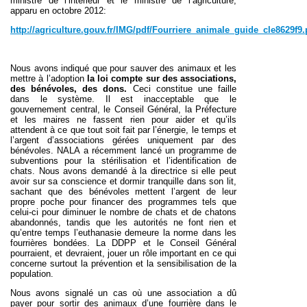
ministre de l’intérieur et le ministre de l’agriculture,
apparu en octobre 2012:
http://agriculture.gouv.fr/IMG/pdf/Fourriere_animale_guide_cle8629f9.
Nous avons indiqué que pour sauver des animaux et les
mettre à l’adoption
la loi compte sur des associations,
des bénévoles, des dons.
Ceci constitue une faille
dans le système. Il est inacceptable que le
gouvernement central, le Conseil Général, la Préfecture
et les maires ne fassent rien pour aider et qu’ils
attendent à ce que tout soit fait par l’énergie, le temps et
l’argent d’associations gérées uniquement par des
bénévoles. NALA a récemment lancé un programme de
subventions pour la stérilisation et l’identification de
chats. Nous avons demandé à la directrice si elle peut
avoir sur sa conscience et dormir tranquille dans son lit,
sachant que des bénévoles mettent l’argent de leur
propre poche pour financer des programmes tels que
celui-ci pour diminuer le nombre de chats et de chatons
abandonnés, tandis que les autorités ne font rien et
qu’entre temps l’euthanasie demeure la norme dans les
fourrières bondées. La DDPP et le Conseil Général
pourraient, et devraient, jouer un rôle important en ce qui
concerne surtout la prévention et la sensibilisation de la
population.
Nous avons signalé un cas où une association a dû
payer pour sortir des animaux d’une fourrière dans le