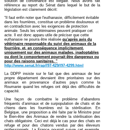
solution de convenance est illégale. Nous avons fait
référence au report du Sénat dans lequel le but de la
législation est clairement décrit:
“Il faut enfin noter que l'euthanasie, difficilement évitable
dans les fourrières, constitue un problème douloureux et
en contradiction avec les exigences de protection
animale. Seuls les vétérinaires peuvent pratiquer cet
acte. Il est donc apparu utile de préciser que cette
euthanasie ne pourra être réalisée
qu'après avis du
vétérinaire responsable du suivi des animaux de la
fourrière, et, en conséquence implicitement,
uniquement sur des animaux malades, inadoptables
ou dont le comportement pourrait être dangereux ou
pour des raisons sanitaires. "
http://www.senat.fr/rap/l97-429/l97-4299.html
La DDPP insiste sur le fait que des animaux de leur
propre département devraient être prioritaires sur des
animaux en provenance d’autres pays comme la
Roumanie quand les refuges ont déjà des difficultés de
capacité.
Une façon de combattre le problème d’abandons
fréquents d’animaux et de surpopulation de chats et de
chiens dans les fourrières est la stérilisation. En
Belgique, une proposition a été faite par le Ministre pour
le Bien-être des Animaux de rendre la stérilisation des
chats obligatoire. Ceci est déjà le cas pour des chats en
refuge et pour des chatons vendus par des éleveurs
professionnels. La France pourrait suivre cet exemple.