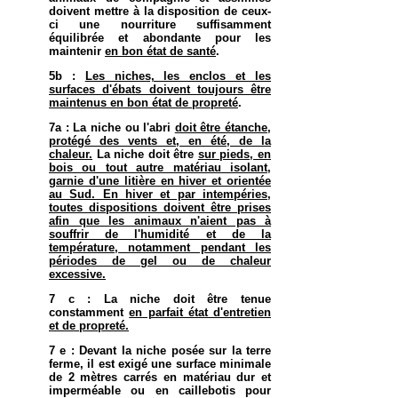
doivent mettre à la disposition de ceux-
ci une nourriture suffisamment
équilibrée et abondante pour les
maintenir
en bon état de santé
.
5b :
Les niches, les enclos et les
surfaces d'ébats doivent toujours être
maintenus en bon état de propreté
.
7a : La niche ou l'abri
doit être étanche,
protégé des vents et, en été, de la
chaleur.
La niche doit être
sur pieds, en
bois ou tout autre matériau isolant,
garnie d'une litière en hiver et orientée
au Sud. En hiver et par intempéries,
toutes dispositions doivent être prises
afin que les animaux n'aient pas à
souffrir de l'humidité et de la
température, notamment pendant les
périodes de gel ou de chaleur
excessive.
7 c : La niche doit être tenue
constamment
en parfait état d'entretien
et de propreté.
7 e : Devant la niche posée sur la terre
ferme, il est exigé une surface minimale
de 2 mètres carrés en matériau dur et
imperméable ou en caillebotis pour