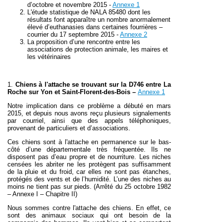
d’octobre et novembre 2015 -
Annexe 1
L'étude statistique de NALA 85480 dont les
résultats font apparaître un nombre anormalement
élevé d’euthanasies dans certaines fourrières –
courrier du 17 septembre 2015 -
Annexe 2
La proposition d’une rencontre entre les
associations de protection animale, les maires et
les vétérinaires
1.
Chiens à l'attache se trouvant sur la D746 entre La
Roche sur Yon et Saint-Florent-des-Bois
–
Annexe 1
Notre implication dans ce problème a débuté en mars
2015, et depuis nous avons reçu plusieurs signalements
par courriel, ainsi que des appels téléphoniques,
provenant de particuliers et d’associations.
Ces chiens sont à l'attache en permanence sur le bas-
côté d’une départementale très fréquentée. Ils ne
disposent pas d’eau propre et de nourriture. Les niches
censées les abriter ne les protègent pas suffisamment
de la pluie et du froid, car elles ne sont pas étanches,
protégés des vents et de l’humidité. L’une des niches au
moins ne tient pas sur pieds.
(Arrêté du 25 octobre 1982
– Annexe I – Chapitre II)
Nous sommes contre l'attache des chiens. En effet, ce
sont des animaux sociaux qui ont besoin de la