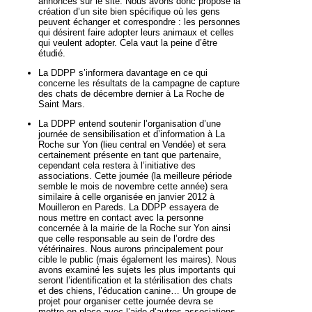
annonces sur le site. Nous avons donc proposé la
création d’un site bien spécifique où les gens
peuvent échanger et correspondre : les personnes
qui désirent faire adopter leurs animaux et celles
qui veulent adopter. Cela vaut la peine d’être
étudié.
La DDPP s’informera davantage en ce qui
concerne les résultats de la campagne de capture
des chats de décembre dernier à La Roche de
Saint Mars.
La DDPP entend soutenir l’organisation d’une
journée de sensibilisation et d’information à La
Roche sur Yon (lieu central en Vendée) et sera
certainement présente en tant que partenaire,
cependant cela restera à l’initiative des
associations. Cette journée (la meilleure période
semble le mois de novembre cette année) sera
similaire à celle organisée en janvier 2012 à
Mouilleron en Pareds. La DDPP essayera de
nous mettre en contact avec la personne
concernée à la mairie de la Roche sur Yon ainsi
que celle responsable au sein de l’ordre des
vétérinaires. Nous aurons principalement pour
cible le public (mais également les maires). Nous
avons examiné les sujets les plus importants qui
seront l’identification et la stérilisation des chats
et des chiens, l’éducation canine… Un groupe de
projet pour organiser cette journée devra se
mettre en place avec l’aide d’autres associations,