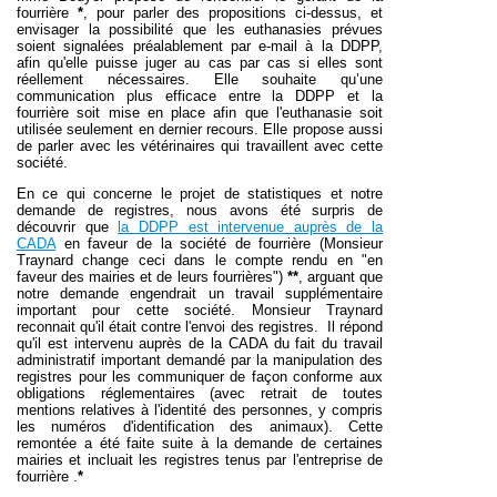
fourrière
*
, pour parler des propositions ci-dessus, et
envisager la possibilité que les euthanasies prévues
soient signalées préalablement par e-mail à la DDPP,
afin qu'elle puisse juger au cas par cas si elles sont
réellement nécessaires. Elle souhaite qu’une
communication plus efficace entre la DDPP et la
fourrière soit mise en place afin que l'euthanasie soit
utilisée seulement en dernier recours.
Elle propose aussi
de parler avec les vétérinaires qui travaillent avec cette
société.
En ce qui concerne le projet de statistiques et notre
demande de registres, nous avons été surpris de
découvrir que
la DDPP est intervenue auprès de la
CADA
en faveur de la société de fourrière (Monsieur
Traynard change ceci dans le compte rendu en "en
faveur des mairies et de leurs fourrières")
**
, arguant que
notre demande engendrait un travail supplémentaire
important pour cette société. Monsieur Traynard
reconnait qu'il était contre l'envoi des registres. Il répond
qu'il est intervenu auprès de la CADA du fait du travail
administratif important demandé par la manipulation des
registres pour les communiquer de façon conforme aux
obligations réglementaires (avec retrait de toutes
mentions relatives à l'identité des personnes, y compris
les numéros d'identification des animaux). Cette
remontée a été faite suite à la demande de certaines
mairies et incluait les registres tenus par l'entreprise de
fourrière .
*