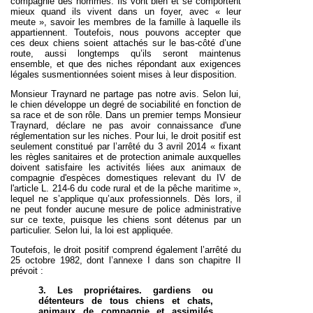
compagnie des hommes. Ils vont bien et se comportent
mieux quand ils vivent dans un foyer, avec « leur
meute », savoir les membres de la famille à laquelle ils
appartiennent. Toutefois, nous pouvons accepter que
ces deux chiens soient attachés sur le bas-côté d’une
route, aussi longtemps qu’ils seront maintenus
ensemble, et que des niches répondant aux exigences
légales susmentionnées soient mises à leur disposition.
Monsieur Traynard ne partage pas notre avis. Selon lui,
le chien développe un degré de sociabilité en fonction de
sa race et de son rôle.
Dans un premier temps Monsieur
Traynard, déclare ne pas avoir connaissance d'une
réglementation sur les niches. Pour lui, le droit positif est
seulement constitué par l’arrêté du 3 avril 2014 « fixant
les règles sanitaires et de protection animale auxquelles
doivent satisfaire les activités liées aux animaux de
compagnie d'espèces domestiques relevant du IV de
l'article L. 214-6 du code rural et de la pêche maritime »,
lequel ne s’applique qu’aux professionnels. Dès lors, il
ne peut fonder aucune mesure de police administrative
sur ce texte, puisque les chiens sont détenus par un
particulier. Selon lui, la loi est appliquée.
Toutefois, le droit positif comprend également l’arrêté du
25 octobre 1982, dont l’annexe I dans son chapitre II
prévoit :
3. Les propriétaires. gardiens ou
détenteurs de tous chiens et chats,
animaux de compagnie et assimilés