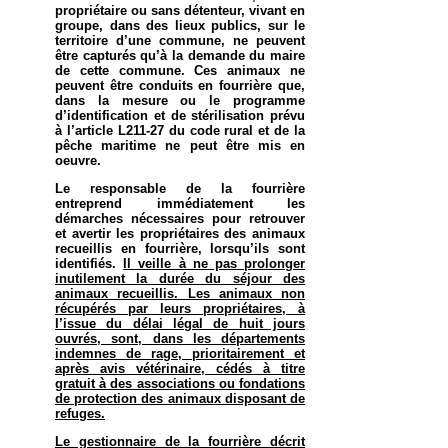
propriétaire ou sans détenteur, vivant en
groupe, dans des lieux publics, sur le
territoire d’une commune, ne peuvent
être capturés qu’à la demande du maire
de cette commune. Ces animaux ne
peuvent être conduits en
fourrière que,
dans la mesure ou le programme
d’identification et de stérilisation prévu
à l’article L211-27 du code rural et de la
pêche maritime ne peut être mis en
oeuvre.
Le responsable de la fourrière
entreprend immédiatement les
démarches nécessaires pour retrouver
et avertir les propriétaires des animaux
recueillis en fourrière, lorsqu’ils sont
identifiés.
Il veille à ne pas prolonger
inutilement la durée du séjour des
animaux recueillis. Les animaux non
récupérés par leurs propriétaires, à
l’issue du délai légal de huit jours
ouvrés, sont, dans les départements
indemnes de rage, prioritairement et
après avis vétérinaire, cédés à titre
gratuit à des associations ou fondations
de protection des animaux disposant de
refuges.
Le gestionnaire de la fourrière décrit