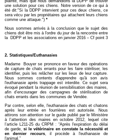
plainte, mais que nous demandions la DDPP de trouver
une solution pour ces chiens. Notre version de ce qui à
été dit:"Si la DDPP intervient pour ces deux chiens, ce
sera vécu par les propriétaires qui attachent leurs chiens
comme une attaque.")
*
Nous sommes arrivés à la conclusion que le sujet des
chiens doit être mis à l'ordre du jour de la rencontre entre
la DDPP et les associations en janvier 2016 – Cf point 3
2. Statistiques/Euthanasies
Madame Bouyer se prononce en faveur des opérations
de capture de chats errants pour les faire stériliser, les
identifier, puis les relâcher sur les lieux de leur capture.
Nous sommes contents d'apprendre qu'à son avis
l'euthanasie après trappage est interdite. Ce sujet sera
évoqué pendant la réunion de sensibilisation des maires,
afin d’encourager des campagnes de stérilisation de
chats errants dans les communes de Vendée.
Par contre, selon elle, l'euthanasie des chats et chatons
après leur entrée en fourrières est autorisée. Nous
attirons son attention sur le
guide publié par le Ministère
à l’attention des maires en octobre 2012,
lequel cite
l’article L211-25 du CRPM : “Après l'expiration du délai
de garde,
si le vétérinaire en constate la nécessité
et
en dernier recours
, il procède à l'euthanasie de
l'animal.”