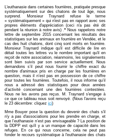
L'euthanasie dans certaines fourrières, pratiquée presque
systématiquement sur des chatons de tout âge, nous
surprend. Monsieur Traynard refuse le terme
« systématiquement » qui n'est pas en rapport avec ses
propres éléments d'appréciation (ceci n'a pas été dit
pendant la réunion à notre avis) .
*
Nous rappelons notre
lettre de septembre 2015 concernant les résultats des
statistiques sur les animaux en fourrière en Vendée, et le
cas des huit chatons, dont cinq sont morts en fourrière.
Monsieur Traynard indique qu'il est difficile de lire en
détail toutes les lettres vu le nombre important qu'il en
reçoit de notre association, néanmoins, les signalements
sont bien suivis par son service actuellement. Nous
demandons s’il peut nous fournir le chiffre exact du
nombre d'animaux pris en charge par les fourrières en
question, mais il n’est pas en possession de ce chiffre
pour toutes les fourrières. Toutefois, il nous informe qu’il
nous a adressé des statistiques pour deux années
d’activité concernant une des fourrières contestées.
Nous ne les avons pas reçus. M. Traynard s'engage à
ce que ce tableau nous soit renvoyé. (Nous l'avons reçu
le 23 décembre: cliquez
ici
)
Mme Bouyer pose la question du devenir des chats s'il
n'y a pas d'associations pour les prendre en charge, et
que l’euthanasie n’est pas envisageable ? La position de
la DDPP est qu'il y a un manque de capacité dans les
refuges. En ce qui nous concerne, cela ne peut pas
fonder le recours systématique à l'euthanasie des chats