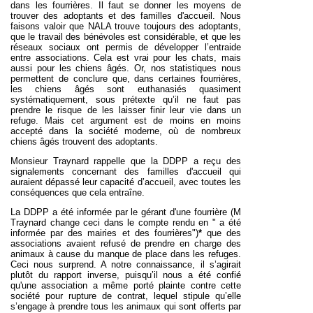
dans les fourrières. Il faut se donner les moyens de
trouver des adoptants et des familles d'accueil. Nous
faisons valoir que NALA trouve toujours des adoptants,
que le travail des bénévoles est considérable, et que les
réseaux sociaux ont permis de développer l’entraide
entre associations. Cela est vrai pour les chats, mais
aussi pour les chiens âgés. Or, nos statistiques nous
permettent de conclure que, dans certaines fourrières,
les chiens âgés sont euthanasiés quasiment
systématiquement, sous prétexte qu’il ne faut pas
prendre le risque de les laisser finir leur vie dans un
refuge. Mais cet argument est de moins en moins
accepté dans la société moderne, où de nombreux
chiens âgés trouvent des adoptants.
Monsieur Traynard rappelle que la DDPP a reçu des
signalements concernant des familles d'accueil qui
auraient dépassé leur capacité d’accueil, avec toutes les
conséquences que cela entraîne.
La DDPP a été informée par le gérant d'une fourrière (M
Traynard change ceci dans le compte rendu en " a été
informée par des mairies et des fourrières")
*
que des
associations avaient refusé de prendre en charge des
animaux à cause du manque de place dans les refuges.
Ceci nous surprend. A notre connaissance, il s’agirait
plutôt du rapport inverse, puisqu’il nous a été confié
qu'une association a même porté plainte contre cette
société pour rupture de contrat, lequel stipule qu’elle
s’engage à prendre tous les animaux qui sont offerts par