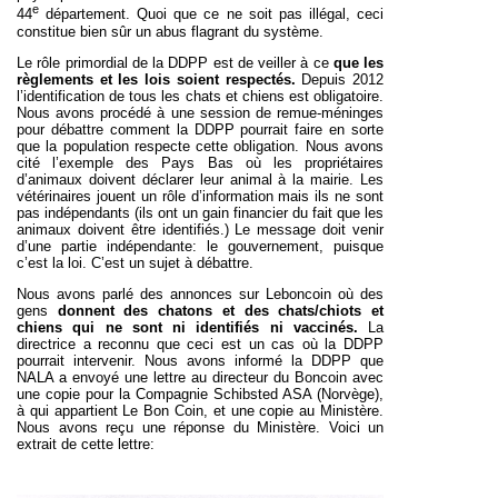
e
44
département. Quoi que ce ne soit pas illégal, ceci
constitue bien sûr un abus flagrant du système.
Le rôle primordial de la DDPP est de veiller à ce
que les
règlements et les lois soient respectés.
Depuis 2012
l’identification de tous les chats et chiens est obligatoire.
Nous avons procédé à une session de remue-méninges
pour débattre comment la DDPP pourrait faire en sorte
que la population respecte cette obligation. Nous avons
cité l’exemple des Pays Bas où les propriétaires
d’animaux doivent déclarer leur animal à la mairie. Les
vétérinaires jouent un rôle d’information mais ils ne sont
pas indépendants (ils ont un gain financier du fait que les
animaux doivent être identifiés.) Le message doit venir
d’une partie indépendante: le gouvernement, puisque
c’est la loi. C’est un sujet à débattre.
Nous avons parlé des annonces sur Leboncoin où des
gens
donnent des chatons et des chats/chiots et
chiens qui ne sont ni identifiés ni vaccinés.
La
directrice a reconnu que ceci est un cas où la DDPP
pourrait intervenir. Nous avons informé la DDPP que
NALA a envoyé une lettre au directeur du Boncoin avec
une copie pour la
Compagnie Schibsted ASA (Norvège),
à qui appartient Le Bon Coin, et une copie au Ministère.
Nous avons reçu une réponse du Ministère. Voici un
extrait de cette lettre: