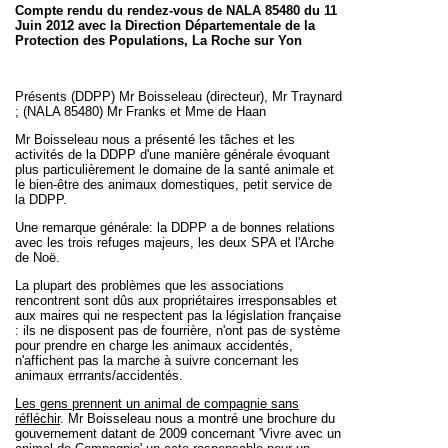
Compte rendu du rendez-vous de NALA 85480
du 11
Juin 2012
avec
la Direction Départementale de la
Protection des Populations, La Roche sur Yon
Présents (DDPP) Mr Boisseleau (directeur), Mr Traynard
; (NALA 85480) Mr Franks et Mme de Haan
Mr Boisseleau nous a présenté les tâches et les
activités de la DDPP d'une manière générale évoquant
plus particulièrement le domaine de la santé animale et
le bien-être des animaux domestiques, petit service de
la DDPP.
Une remarque générale: la DDPP a de bonnes relations
avec les trois refuges majeurs, les deux SPA et l'Arche
de Noë.
La plupart des problèmes que les associations
rencontrent sont dûs aux propriétaires irresponsables et
aux maires qui ne respectent pas la législation française
: ils ne disposent pas de fourrière, n'ont pas de système
pour prendre en charge les animaux accidentés,
n'affichent pas la marche à suivre concernant les
animaux errrants/accidentés.
Les gens prennent un animal de compagnie sans
réfléchir
. Mr Boisseleau nous a montré une brochure du
gouvernement datant de 2009 concernant 'Vivre avec un