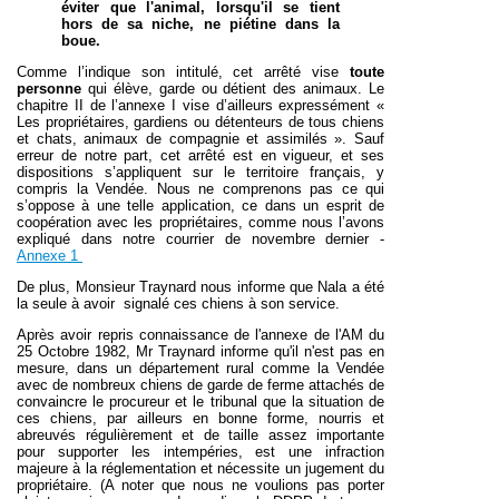
éviter que l'animal, lorsqu'il se tient
hors de sa niche, ne piétine dans la
boue.
Comme l’indique son intitulé, cet arrêté vise
toute
personne
qui élève, garde ou détient des animaux. Le
chapitre II de l’annexe I vise d’ailleurs expressément «
Les propriétaires, gardiens ou détenteurs de tous chiens
et chats, animaux de compagnie et assimilés ». Sauf
erreur de notre part, cet arrêté est en vigueur, et ses
dispositions s’appliquent sur le territoire français, y
compris la Vendée. Nous ne comprenons pas ce qui
s’oppose à une telle application, ce dans un esprit de
coopération avec les propriétaires, comme nous l’avons
expliqué dans notre courrier de novembre dernier
-
Annexe 1
De plus, Monsieur Traynard nous informe que Nala a été
la seule à avoir signalé ces chiens à son service.
Après avoir repris connaissance de l'annexe de l'AM du
25 Octobre 1982, Mr Traynard informe qu'il n'est pas en
mesure, dans un département rural comme la Vendée
avec de nombreux chiens de garde de ferme attachés de
convaincre le procureur et le tribunal que la situation de
ces chiens, par ailleurs en bonne forme, nourris et
abreuvés régulièrement et de taille assez importante
pour supporter les intempéries, est une infraction
majeure à la réglementation et nécessite un jugement du
propriétaire.
(A noter que nous ne voulions pas porter