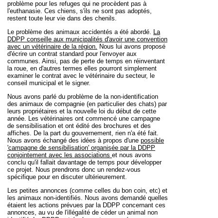
problème pour les refuges qui ne procèdent pas à
l'euthanasie. Ces chiens, s'ils ne sont pas adoptés,
restent toute leur vie dans des chenils.
Le problème des animaux accidentés a été abordé.
La
DDPP conseille aux municipalités d'avoir une convention
avec un vétérinaire de la région.
Nous lui avons proposé
d'écrire un contrat standard pour l'envoyer aux
communes. Ainsi, pas de perte de temps en réinventant
la roue, en d'autres termes elles pourront simplement
examiner le contrat avec le vétérinaire du secteur, le
conseil municipal et le signer.
Nous avons parlé du problème de la non-identification
des animaux de compagnie (en particulier des chats) par
leurs propriétaires et la nouvelle loi du début de cette
année. Les vétérinaires ont commencé une campagne
de sensibilisation et ont édité des brochures et des
affiches. De la part du gouvernement, rien n'a été fait.
Nous avons échangé des idées à propos d'une
possible
'campagne de sensibilisation' organisée par la DDPP
conjointement avec les associations
et nous avons
conclu qu'il fallait davantage de temps pour développer
ce projet. Nous prendrons donc un rendez-vous
spécifique pour en discuter ultérieurement.
Les petites annonces (comme celles du bon coin, etc) et
les animaux non-identifiés. Nous avons demandé quelles
étaient les actions prévues par la DDPP concernant ces
annonces, au vu de l'illégalité de céder un animal non