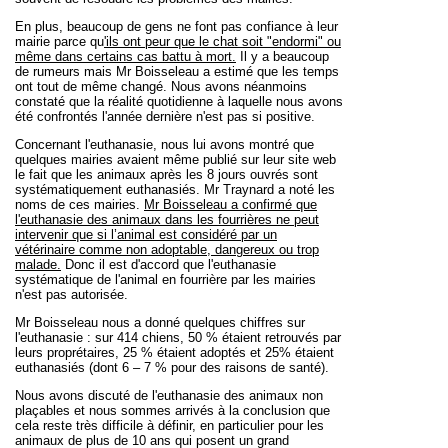
En plus, beaucoup de gens ne font pas confiance à leur
mairie parce qu
'ils ont peur que le chat soit "endormi" ou
même dans certains cas battu à mort.
Il y a beaucoup
de rumeurs mais Mr Boisseleau a estimé que les temps
ont tout de même changé. Nous avons néanmoins
constaté que la réalité quotidienne à laquelle nous avons
été confrontés l'année dernière n'est pas si positive.
Concernant l'euthanasie, nous lui avons montré que
quelques mairies avaient même publié sur leur site web
le fait que les animaux après les 8 jours ouvrés sont
systématiquement euthanasiés. Mr Traynard a noté les
noms de ces mairies.
Mr Boisseleau a confirmé que
l'euthanasie des animaux dans les fourrières
ne peut
intervenir que si l’animal
est considéré par un
vétérinaire comme non adoptable, dangereux ou trop
malade.
Donc il est d'accord que l'euthanasie
systématique de l'animal en fourrière par les mairies
n'est pas autorisée.
Mr Boisseleau nous a donné quelques chiffres sur
l'euthanasie : sur 414 chiens, 50 % étaient retrouvés par
leurs proprétaires, 25 % étaient adoptés et 25% étaient
euthanasiés (dont 6 – 7 % pour des raisons de santé).
Nous avons discuté de l'euthanasie des animaux non
plaçables et nous sommes arrivés à la conclusion que
cela reste très difficile à définir, en particulier pour les
animaux de plus de 10 ans qui posent un grand