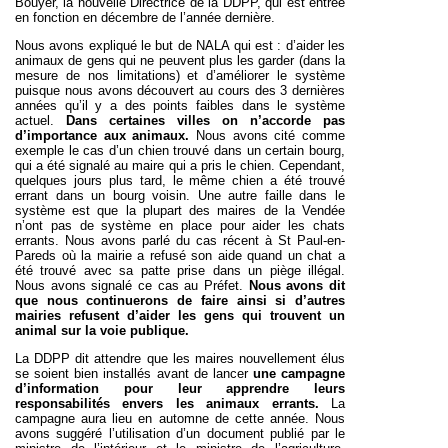
Bouyer, la nouvelle Directrice de la DDPP, qui est entrée
en fonction en décembre de l’année dernière.
Nous avons expliqué le but de NALA qui est : d’aider les
animaux de gens qui ne peuvent plus les garder (dans la
mesure de nos limitations) et d’améliorer le système
puisque nous avons découvert au cours des 3 dernières
années qu’il y a des points faibles dans le système
actuel.
Dans certaines villes on n’accorde pas
d’importance aux animaux.
Nous avons cité comme
exemple le cas d’un chien trouvé dans un certain bourg,
qui a été signalé au maire qui a pris le chien. Cependant,
quelques jours plus tard, le même chien a été trouvé
errant dans un bourg voisin. Une autre faille dans le
système est que la plupart des maires de la Vendée
n’ont pas de système en place pour aider les chats
errants. Nous avons parlé du cas récent à St Paul-en-
Pareds où la mairie a refusé son aide quand un chat a
été trouvé avec sa patte prise dans un piège illégal.
Nous avons signalé ce cas au Préfet.
Nous avons dit
que nous continuerons de faire ainsi si d’autres
mairies refusent d’aider les gens qui trouvent un
animal sur la voie publique.
La DDPP dit attendre que les maires nouvellement élus
se soient bien installés avant de lancer
une campagne
d’information pour leur apprendre leurs
responsabilités envers les animaux errants.
La
campagne aura lieu en automne de cette année. Nous
avons suggéré l’utilisation d’un document publié par le