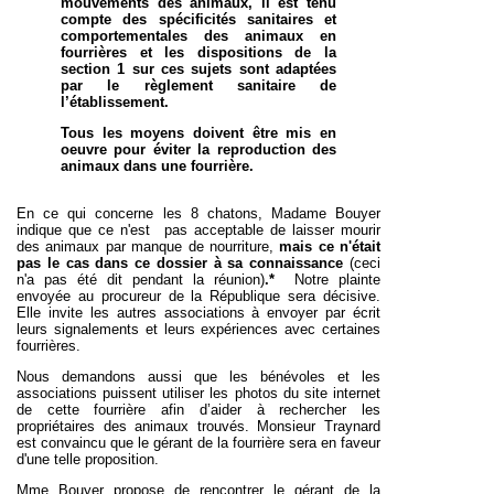
mouvements des animaux, il est tenu
compte des spécificités sanitaires et
comportementales des animaux en
fourrières et les dispositions de la
section 1 sur ces sujets sont adaptées
par le règlement sanitaire de
l’établissement.
Tous les moyens doivent être mis en
oeuvre pour éviter la reproduction des
animaux dans une fourrière.
En ce qui concerne les 8 chatons, Madame Bouyer
indique que ce n'est pas acceptable de laisser mourir
des animaux par manque de nourriture,
mais ce n'était
pas le cas dans ce dossier à sa connaissance
(ceci
n'a pas été dit pendant la réunion)
.*
Notre plainte
envoyée au procureur de la République sera décisive.
Elle invite les autres associations à envoyer par écrit
leurs signalements et
leurs expériences avec certaines
fourrières.
Nous demandons aussi que les bénévoles et les
associations puissent utiliser les photos du site internet
de cette fourrière afin d’aider à rechercher les
propriétaires des animaux trouvés. Monsieur Traynard
est convaincu que le gérant de la fourrière sera en faveur
d'une telle proposition.
Mme Bouyer propose de rencontrer le gérant de la