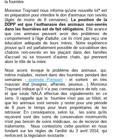
la fourrière.
Monsieur Traynard nous informe qu'une nouvelle loi
*
est
en préparation pour interdire le don d'animaux non sevrés
(âgés de moins de 8 semaines).
La position de la
DDPP est que l'euthanasie des animaux non-sevrés
dans les fourrières est de fait obligatoire.
Elle avance
que ces animaux peuvent avoir des problèmes de
comportement à l'âge d'adulte, car ils n'ont pas reçu une
éducation adéquate de leurs mères. Notre expérience
prouve qu’il est parfaitement possible de sociabiliser des
chatons non-sevrés en les plaçant dans des familles
d'accueil où se trouvent d’autres chats, qui prennent
alors le rôle de la mère.
Nous avons évoqué le problème des animaux, qui,
même malades, restent dans des fourrières pendant des
semaines -
exemple Pompom
- et sortent en très
mauvais état (maigres, affamés, peureux…) Monsieur
Traynard indique qu’il n’a pas connaissance de tels cas,
et que seule NALA effectue des signalements en ce
sens. Il rappelle que la fourrière n'est pas un hôtel, et
que les animaux sont sensés y rester pour une période
de 8 jours le temps pour leurs propriétaires de les
retrouver. En conséquence, selon lui, les soins qu'ils
reçoivent sont des soins de conservation minimum/ils
n'ont pas besoin de soins médicaux, ou de recevoir des
traitements. Nous contestons cette position en nous
fondant sur les règles de l'arrêté du 3 avril 2014, qui
renforcent la législation existante :