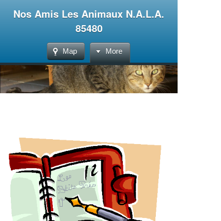
Nos Amis Les Animaux N.A.L.A.
85480
Map
More