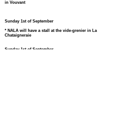
in
Vouvant
Sunday 1st of September
* NALA will have a stall at the vide-grenier in
La
Chataigneraie
Sunday 1st of September
* Walk with or without your dog
We meet at 10 AM on the parking of the Townhall of La
Chaize-le-Vicomte
Sunday
22nd of September
* NALA will have a stall at the vide-grenier
in
Mouilleron en Pareds
Sunday 17th of November
* Walk with or without your dog
We meet at 10 AM on the parking of the Townhall of La
Chaize-le-Vicomte