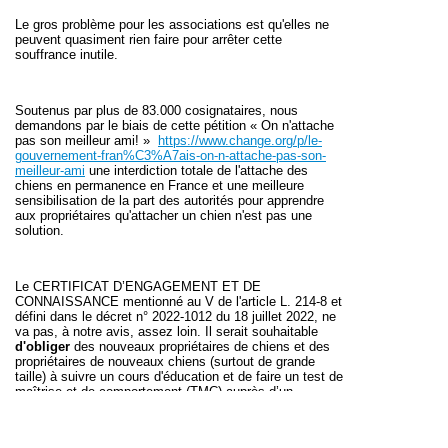
Le gros problème pour les associations est qu'elles ne
peuvent quasiment rien faire pour arrêter cette
souffrance inutile.
Soutenus par plus de 83.000 cosignataires, nous
demandons par le biais de cette pétition « On n'attache
pas son meilleur ami! »
https://www.change.org/p/le-
gouvernement-fran%C3%A7ais-on-n-attache-pas-son-
meilleur-ami
une interdiction totale de l'attache des
chiens en permanence en France et une meilleure
sensibilisation de la part des autorités pour apprendre
aux propriétaires qu'attacher un chien n'est pas une
solution.
Le CERTIFICAT D’ENGAGEMENT ET DE
CONNAISSANCE
mentionné au V de l'article L. 214-8 et
défini dans le décret n° 2022-1012 du 18 juillet 2022, ne
va pas, à notre avis, assez loin. Il serait souhaitable
d'obliger
des nouveaux propriétaires de chiens et des
propriétaires de nouveaux chiens (surtout de grande
taille) à suivre un cours d'éducation et de faire
un test de
maîtrise et de comportement (TMC) auprès d’un
éducateur canin agréé comme on le fait en
Suisse.
https://www.eda.admin.ch/missions/mission-
onu-geneve/fr/home/manuel-application-