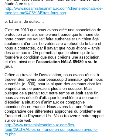
étude à ce sujet :
http://www.nosamislesanimaux.com/chiens-et-chats-de-
race-les-ma%C3%AEtres-fous.php
5. Et ainsi de suite…..
C’est en 2010 que nous avons créé une association de
protection animale, simplement parce que le maire de
notre commune voulait faire euthanasier un chien âgé
seulement d’un an. Le vétérinaire a refusé de le faire et
nous a contactés, car il savait que nous étions « amis
des animaux ». On permettait que le chien quitte la
fourrière à condition que nous créions une association,
et c’est ainsi que
l’association NALA 85480 a vu le
jour
.
Grâce au travail de l’association, nous avons réussi à
trouver des foyers pour beaucoup d’animaux qu’on nous
a confiés (c. 300), pour la plupart des animaux dont les
propriétaires ne pouvaient plus s’en occuper. Mais
puisque cela prenait tout notre temps et était sans fin,
nous avons décidé d’attaquer le problème à source et
d’étudier la situation d’animaux de compagnie
abandonnés en France. Nous avons fait une étude
comparative des différentes approches du problème en
France et au Royaume Uni. Vous trouverez notre rapport
sur ce site web :
http://www.nosamislesanimaux.com/les-
fourri%C3%A8res-en-france-en-comparaison-avec-le-
ro.php