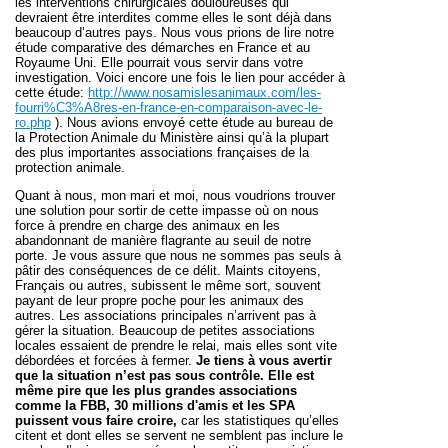
les interventions chirurgicales douloureuses qui
devraient être interdites comme elles le sont déjà dans
beaucoup d’autres pays. Nous vous prions de lire notre
étude comparative des démarches en France et au
Royaume Uni. Elle pourrait vous servir dans votre
investigation. Voici encore une fois le lien pour accéder à
cette étude:
http://www.nosamislesanimaux.com/les-
fourri%C3%A8res-en-france-en-comparaison-avec-le-
ro.php
). Nous avions envoyé cette étude au bureau de
la Protection Animale du Ministère ainsi qu’à la plupart
des plus importantes associations françaises de la
protection animale.
Quant à nous, mon mari et moi, nous voudrions trouver
une solution pour sortir de cette impasse où on nous
force à prendre en charge des animaux en les
abandonnant de manière flagrante au seuil de notre
porte. Je vous assure que nous ne sommes pas seuls à
pâtir des conséquences de ce délit. Maints citoyens,
Français ou autres, subissent le même sort, souvent
payant de leur propre poche pour les animaux des
autres. Les associations principales n’arrivent pas à
gérer la situation. Beaucoup de petites associations
locales essaient de prendre le relai, mais elles sont vite
débordées et forcées à fermer.
Je tiens à vous avertir
que la situation n’est pas sous contrôle. Elle est
même pire
que les plus grandes associations
comme la FBB, 30 millions d'amis et les SPA
puissent vous faire croire,
car les statistiques qu’elles
citent et dont elles se servent ne semblent pas inclure le