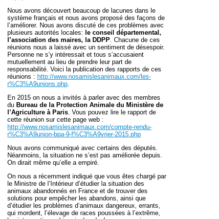
Nous avons découvert beaucoup de lacunes dans le
système français et nous avons proposé des façons de
l’améliorer. Nous avons discuté de ces problèmes avec
plusieurs autorités locales:
le conseil départemental,
l’association des maires, la DDPP
. Chacune de ces
réunions nous a laissé avec un sentiment de désespoir.
Personne ne s’y intéressait et tous s’accusaient
mutuellement au lieu de prendre leur part de
responsabilité. Voici la publication des rapports de ces
réunions :
http://www.nosamislesanimaux.com/les-
r%C3%A9unions.php
.
En 2015 on nous a invités à parler avec des membres
du
Bureau de la Protection Animale du Ministère de
l’Agriculture à Paris
. Vous pouvez lire le rapport de
cette réunion sur cette page web :
http://www.nosamislesanimaux.com/compte-rendu-
r%C3%A9union-bpa-9-f%C3%A9vrier-2015.php
Nous avons communiqué avec certains des députés.
Néanmoins, la situation ne s’est pas améliorée depuis.
On dirait même qu’elle a empiré.
On nous a récemment indiqué que vous êtes chargé par
le Ministre de l’Intérieur d’étudier la situation des
animaux abandonnés en France et de trouver des
solutions pour empêcher les abandons, ainsi que
d’étudier les problèmes d’animaux dangereux, errants,
qui mordent, l’élevage de races poussées à l’extrême,