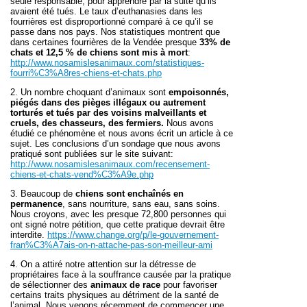
seule responsable, pour apprendre par la suite qu’ils
avaient été tués. Le taux d’euthanasies dans les
fourrières est disproportionné comparé à ce qu’il se
passe dans nos pays. Nos statistiques montrent que
dans certaines fourrières de la Vendée presque
33% de
chats et 12,5 % de chiens sont mis à mort
:
http://www.nosamislesanimaux.com/statistiques-
fourri%C3%A8res-chiens-et-chats.php
2. Un nombre choquant d’animaux sont
empoisonnés,
piégés dans des pièges illégaux ou autrement
torturés et tués par des voisins malveillants et
cruels, des chasseurs, des fermiers.
Nous avons
étudié ce phénomène et nous avons écrit un article à ce
sujet. Les conclusions d’un sondage que nous avons
pratiqué sont publiées sur le site suivant:
http://www.nosamislesanimaux.com/recensement-
chiens-et-chats-vend%C3%A9e.php
3. Beaucoup de
chiens sont enchaînés en
permanence
, sans nourriture, sans eau, sans soins.
Nous croyons, avec les presque 72,800 personnes qui
ont signé notre pétition, que cette pratique devrait être
interdite.
https://www.change.org/p/le-gouvernement-
fran%C3%A7ais-on-n-attache-pas-son-meilleur-ami
4. On a attiré notre attention sur la détresse de
propriétaires face à la souffrance causée par la pratique
de sélectionner des
animaux de race
pour favoriser
certains traits physiques au détriment de la santé de
l’animal. Nous venons récemment de commencer une