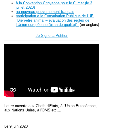
à la Convention Citoyenne pour le Climat (le 3
juillet 2020)
au nouveau gouvernement français
participation à la Consultation Publique de l'UE
"Bien-être animal – évaluation des règles de
l’Union européenne (bilan de qualité)".
(en anglais)
Je Signe la Pétition
Lettre ouverte aux Chefs d'Etats, à l'Union Européenne,
aux Nations Unies, à l'OMS etc....
Le 9 juin 2020