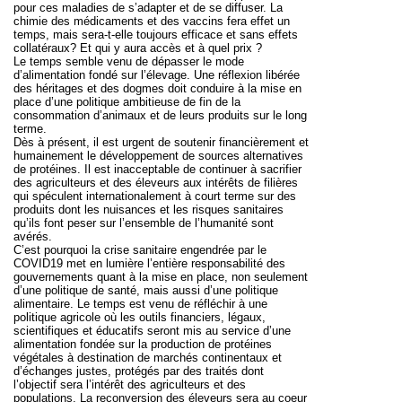
pour ces maladies de s’adapter et de se diffuser. La
chimie des médicaments et des vaccins fera effet un
temps, mais sera-t-elle toujours efficace et sans effets
collatéraux? Et qui y aura accès et à quel prix ?
Le temps semble venu de dépasser le mode
d’alimentation fondé sur l’élevage.
Une réflexion libérée
des héritages et des dogmes doit conduire à la mise en
place d’une politique ambitieuse de fin de la
consommation d’animaux et de leurs produits sur le long
terme.
Dès à présent, il est urgent de soutenir financièrement et
humainement le développement de sources alternatives
de protéines.
Il est inacceptable de continuer à sacrifier
des agriculteurs et des éleveurs aux intérêts de filières
qui spéculent internationalement à court terme sur des
produits dont les nuisances et les risques sanitaires
qu’ils font peser sur l’ensemble de l’humanité sont
avérés.
C’est pourquoi la crise sanitaire engendrée par le
COVID19 met en lumière l’entière responsabilité des
gouvernements quant à la mise en place, non seulement
d’une politique de santé, mais aussi d’une politique
alimentaire.
Le temps est venu de réfléchir à une
politique agricole où les outils financiers, légaux,
scientifiques et éducatifs seront mis au service d’une
alimentation fondée sur la production de protéines
végétales à destination de marchés continentaux et
d’échanges justes, protégés par des traités dont
l’objectif sera l’intérêt des agriculteurs et des
populations. La reconversion des éleveurs sera au coeur