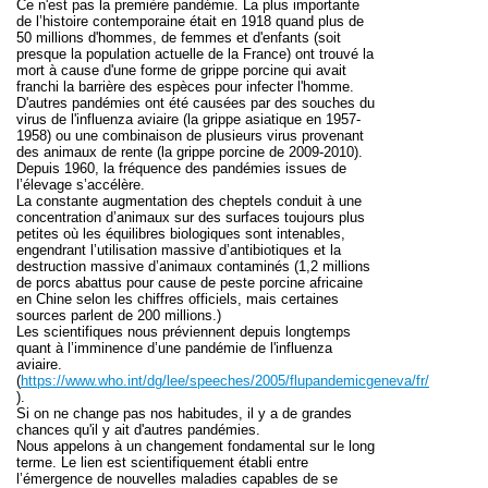
Ce n'est pas la première pandémie.
La plus importante
de l’histoire contemporaine était en 1918 quand plus de
50 millions d'hommes, de femmes et d'enfants (soit
presque la population actuelle de la France) ont trouvé la
mort à cause d'une forme de grippe porcine qui avait
franchi la barrière des espèces pour infecter l'homme.
D'autres pandémies ont été causées par des souches du
virus de l'influenza aviaire (la grippe asiatique en 1957-
1958) ou une combinaison de plusieurs virus provenant
des animaux de rente (la grippe porcine de 2009-2010).
Depuis 1960, la fréquence des pandémies issues de
l’élevage s’accélère.
La constante augmentation des cheptels
conduit à une
concentration d’animaux sur des surfaces toujours plus
petites où les équilibres biologiques sont intenables,
engendrant l’utilisation massive d’antibiotiques et la
destruction massive d’animaux contaminés (1,2 millions
de porcs abattus pour cause de peste porcine africaine
en Chine selon les chiffres officiels, mais certaines
sources parlent de 200 millions.)
Les scientifiques nous préviennent depuis longtemps
quant à l’imminence d’une pandémie de l'influenza
aviaire.
(
https://www.who.int/dg/lee/speeches/2005/flupandemicgeneva/fr/
).
Si on ne change pas nos habitudes, il y a de grandes
chances qu'il y ait d'autres pandémies.
Nous appelons à un changement fondamental sur le long
terme.
Le lien est scientifiquement établi entre
l’émergence de nouvelles maladies capables de se