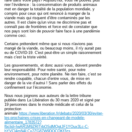
faire dans votre pays? Aujourd’hui, vous ne pouvez plus
nier l’évidence : la consommation de produits animaux
met en danger la totalité de la population mondiale, y
compris pour ceux qui ont renoncé à manger de la
viande mais qui risquent d’être contaminés par les
autres. Il est claire qu'un virus ne discrimine pas et
connaît pas de frontières et force est de constater que
nos pays sont loin de pouvoir faire face à une pandémie
comme ceci.
Certains prétendent même que si nous n'avions pas
mangé de la viande, ou beaucoup moins, il n'y aurait pas
eu de COVID-19. C'est peut-être un simple raisonnement
mais c'est la triste vérité.
Les gouvernements, et donc aussi vous, doivent prendre
leur responsabilité. Pour notre santé, pour notre
environnement, pour notre planète. Ne rien faire, c’est se
rendre coupable, chacun d’entre vous, de mise en
danger de la vie d’autrui ! Sans parler des effets du
confinement sur l’économie.
Nous nous joignons aux auteurs de la lettre tribune
publiée dans La Libération du 30 mars 2020 et signé par
19 personnes dans le monde médicale et celui de la
protection
animale
https://www.liberation.fr/debats/2020/03/30/eviter-
les-prochaines-crises-en-changeant-de-modele-
alimentaire_1783572?
fbclid=IwAR1M9ZRITrbOSdMQgtJF1YOux3Lc-C-
hYVCl4mN4LCx2ZG87W9DOCQKf3zs