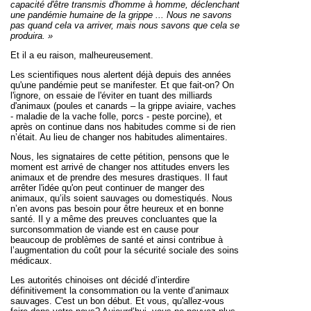
capacité d'être transmis d'homme à homme, déclenchant
une pandémie humaine de la grippe ... Nous ne savons
pas quand cela va arriver, mais nous savons que cela se
produira. »
Et il a eu raison, malheureusement.
Les scientifiques nous alertent déjà depuis des années
qu'une pandémie peut se manifester. Et que fait-on? On
l'ignore, on essaie de l'éviter en tuant des milliards
d'animaux (poules et canards – la grippe aviaire, vaches
- maladie de la vache folle, porcs - peste porcine), et
après on continue dans nos habitudes comme si de rien
n’était. Au lieu de changer nos habitudes alimentaires.
Nous, les signataires de cette pétition, pensons que le
moment est arrivé
de changer nos attitudes envers les
animaux et de prendre des mesures drastiques.
Il faut
arrêter l'idée qu'on peut continuer de manger des
animaux, qu’ils soient sauvages ou domestiqués. Nous
n’en avons pas besoin pour être heureux et en bonne
santé. Il y a même des preuves concluantes que la
surconsommation de viande est en cause pour
beaucoup de problèmes de santé et ainsi contribue à
l’augmentation du coût pour la sécurité sociale des soins
médicaux.
Les autorités chinoises ont décidé d’interdire
définitivement la consommation ou la vente d’animaux
sauvages. C'est un bon début.
Et vous, qu'allez-vous