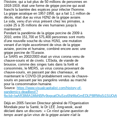
l’histoire, qui a tué plus de 50 millions de personnes en
1918-1919, était une forme
de grippe porcine
qui avait
franchi la barrière des espèces pour infecter l'homme.
La grippe asiatique en 1957-1958, qui a fait 1,1 million de
décès, était due au virus H2N2 de
la grippe aviaire.
Le sida, venu d’un virus présent chez
les primates
, a
coûté 25 à 35 millions de vies humaines jusqu’à
maintenant.
Pendant la pandémie de
la grippe porcine
de 2009 à
2010, entre 151,700 et 575,400 personnes sont morts
d’une nouvelle souche du virus H1N1, une mutation
venant d’un triple assortiment de virus de
la grippe
aviaire, porcine et humaine, combiné encore avec une
grippe porcine de l’Eurasie
.
Le SARS en 2002/2003 était un virus corona venu de
chauve-souris et de civets. L’Ebola, de viande de
brousse, comme des singes tués dans la forêt et
consommés, le MERS, un virus corona provenant de
chauve-souris, en passant par des chameaux, et
maintenant le COVID-19 probablement venu de chauve-
souris en passant par les pangolins vendus au marché
pour la consommation humaine.
Source:
https://www.visualcapitalist.com/history-of-
pandemics-deadliest/?
fbclid=IwAR3lMlA1MbN5Ry9ogxatOIuSzp5NrMpGmEDLP8lRWgSi1SUQjA
Déjà en 2005 l'ancien Directeur général de l'Organisation
Mondiale pour la Santé, le Dr LEE Jong-wook, avait
déclaré dans un discours: «
Ce n'est qu'une question de
temps avant qu'un virus de la grippe aviaire n'ait la