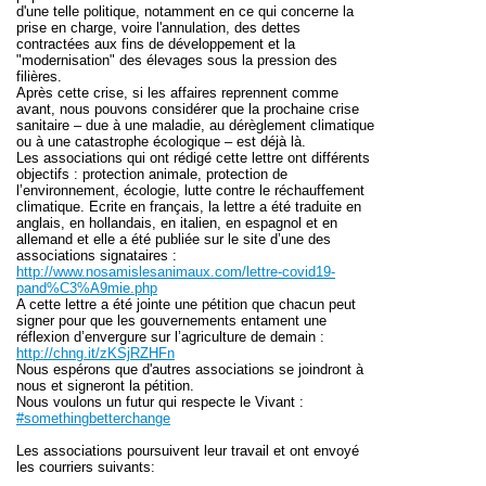
d'une telle politique, notamment en ce qui concerne la
prise en charge, voire l'annulation, des dettes
contractées aux fins de développement et la
"modernisation" des élevages sous la pression des
filières.
Après cette crise, si les affaires reprennent comme
avant, nous pouvons considérer que la prochaine crise
sanitaire – due à une maladie, au dérèglement climatique
ou à une catastrophe écologique – est déjà là.
Les associations qui ont rédigé cette lettre ont différents
objectifs : protection animale, protection de
l’environnement, écologie, lutte contre le réchauffement
climatique. Ecrite en français, la lettre a été traduite en
anglais, en hollandais, en italien, en espagnol et en
allemand et elle a été publiée sur le site d’une des
associations signataires :
http://www.nosamislesanimaux.com/lettre-covid19-
pand%C3%A9mie.php
A cette lettre a été jointe une pétition que chacun peut
signer pour que les gouvernements entament une
réflexion d’envergure sur l’agriculture de demain :
http://chng.it/zKSjRZHFn
Nous espérons que d'autres associations se joindront à
nous et signeront la pétition.
Nous voulons un futur qui respecte le Vivant :
#somethingbetterchange
Les associations poursuivent leur travail et ont envoyé
les courriers suivants: