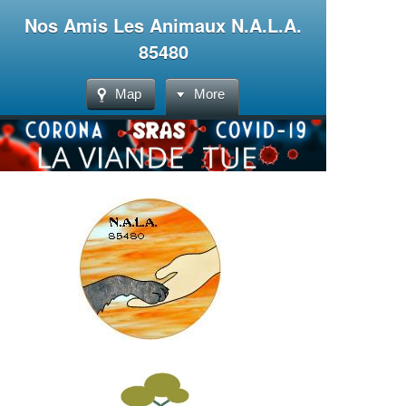
Nos Amis Les Animaux N.A.L.A.
85480
Map
More