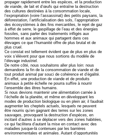
propager rapidement entre les espèces, et la production
de viande, de lait et d’œufs qui entraîne la destruction
des cultures destinées à la consommation locale,
l’expropriation (voire l’assassinat) des petits paysans, la
déforestation, l’artificialisation des sols, l’appropriation
des écosystèmes à des fins mercantiles, le rejet de gaz
à effet de serre, le gaspillage de l’eau et des énergies
fossiles, sans parler des traitements infligés aux
hommes et aux animaux qui partagent dans ces
élevages ce que l’humanité offre de plus brutal et de
plus cruel.
Ce constat est tellement évident que de plus en plus de
voix s’élèvent pour que nous sortions du modèle de
l’élevage industriel.
De notre côté, nous souhaitons aller plus loin: nous
demandons la fin de la consommation de viande et de
tout produit animal par souci de cohérence et d’égalité.
En effet, une production de viande et de produits
animaux à petite échelle ne pourra suffire à nourrir
l’ensemble des êtres humains.
Si nous devions maintenir une alimentation carnée à
l’échelle de la planète, et même en développant les
modes de production biologique ou en plein air, il faudrait
augmenter les cheptels actuels, lesquels ne peuvent
être nourris qu’en gagnant des terres sur les zones
sauvages, provoquant la destruction d’espèces, en
incitant d’autres à se déplacer vers des zones habitées,
ce qui facilitera d’autant la mise en contact avec des
maladies jusque-là contenues par les barrières
environnementales et animales. Autant d’opportunités