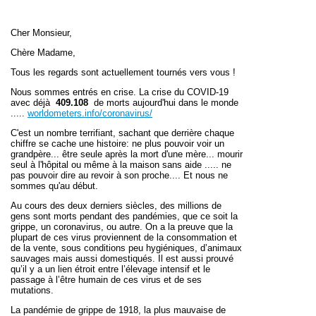
Cher Monsieur,
Chère Madame,
Tous les regards sont actuellement tournés vers vous !
Nous sommes entrés en crise. La crise du COVID-19
avec déjà
409.108
de morts aujourd'hui dans le monde
.....
worldometers.info/coronavirus/
C'est un nombre terrifiant, sachant que derrière chaque
chiffre se cache une histoire: ne plus pouvoir voir un
grandpère... être seule après la mort d'une mère... mourir
seul à l'hôpital ou même à la maison sans aide ..... ne
pas pouvoir dire au revoir à son proche.... Et nous ne
sommes qu'au début.
Au cours des deux derniers siècles, des millions de
gens sont morts pendant des pandémies, que ce soit la
grippe, un coronavirus, ou autre. On a la preuve que la
plupart de ces virus proviennent de la consommation et
de la vente, sous conditions peu hygiéniques, d’animaux
sauvages mais aussi domestiqués. Il est aussi prouvé
qu’il y a un lien étroit entre l’élevage intensif et le
passage à l’être humain de ces virus et de ses
mutations.
La pandémie de grippe de 1918, la plus mauvaise de