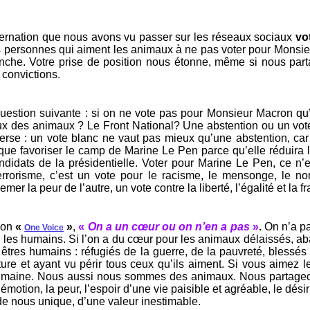
tion que nous avons vu passer sur les réseaux sociaux
vo
es personnes qui aiment les animaux à ne pas voter pour Monsi
anche. Votre prise de position nous étonne, même si nous par
 convictions.
question suivante : si on ne vote pas pour Monsieur Macron q
ux des animaux ? Le Front National? Une abstention ou un vot
erse : un vote blanc ne vaut pas mieux qu’une abstention, car
que favoriser le camp de Marine Le Pen parce qu’elle réduira
didats de la présidentielle. Voter pour Marine Le Pen, ce n’
errorisme, c’est un vote pour le racisme, le mensonge, le no
er la peur de l’autre, un vote contre la liberté, l’égalité et la fra
ion
«
»
,
«
On a un cœur ou on n’en a pas
»
.
On n’a pa
One Voice
r les humains. Si l’on a du cœur pour les animaux délaissés, ab
êtres humains : réfugiés de la guerre, de la pauvreté, blessés
ture et ayant vu périr tous ceux qu’ils aiment. Si vous aimez
humaine. Nous aussi nous sommes des animaux. Nous partageon
’émotion, la peur, l’espoir d’une vie paisible et agréable, le dés
 nous unique, d’une valeur inestimable.