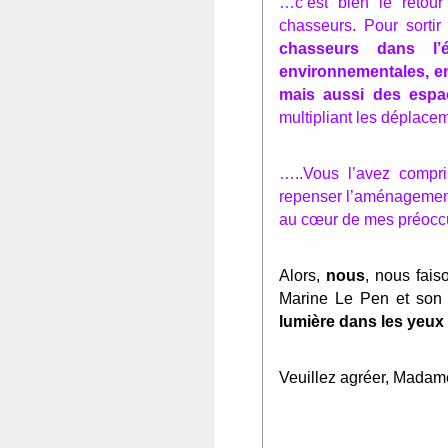
…
c’est bien le retou
chasseurs. Pour sortir
chasseurs dans l’é
environnementales, en
mais aussi des espa
multipliant les déplaceme
…
..Vous l’avez compr
repenser l’aménagement d
au cœur de mes préoccu
Alors,
nous
, nous fai
Marine Le Pen et son 
lumière dans les yeux
Veuillez agréer, Madame