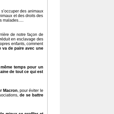
e s’occuper des animaux
nimaux et des droits des
es malades….
rrière de notre façon de
 réduit en esclavage des
ropres enfants, comment
 va de paire avec une
en même temps pour un
aine de tout ce qui est
r Macron
, pour éviter le
ssociations,
de se battre
e mieux se profiler et