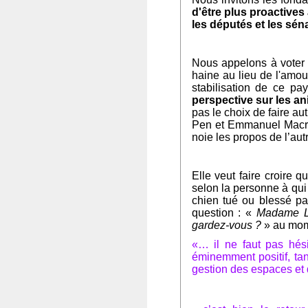
d'être plus proactives 
les députés et les sén
Nous appelons à vote
haine au lieu de l'amour
stabilisation de ce pay
perspective sur les a
pas le choix de faire au
Pen et Emmanuel Macron 
noie les propos de l’a
Elle veut faire croire 
selon la personne à qui 
chien tué ou blessé pa
question
: «
Madame Le 
gardez-vous ?
»
au mom
«… il ne faut pas hési
éminemment positif, tan
gestion des espaces et 