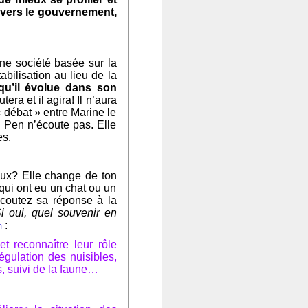
vers le gouvernement,
ne société basée sur la
abilisation au lieu de la
u’il évolue dans son
tera et il agira! Il n’aura
« débat » entre Marine le
e Pen n’écoute pas. Elle
es.
maux? Elle change de ton
 qui ont eu un chat ou un
coutez
sa réponse à la
 oui, quel souvenir en
:
m
t reconnaître leur rôle
égulation des nuisibles,
, suivi de la faune…