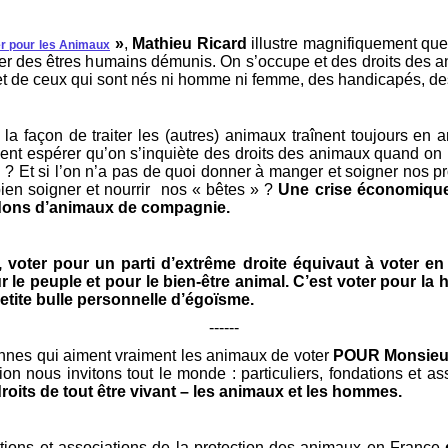
»
,
Mathieu Ricard
illustre magnifiquement qu
er pour les Animaux
er des êtres humains démunis. On s’occupe et des droits des a
t de ceux qui sont nés ni homme ni femme, des handicapés, d
la façon de traiter les (autres) animaux traînent toujours en a
ment espérer qu’on s’inquiète des droits des animaux quand on
 Et si l’on n’a pas de quoi donner à manger et soigner nos p
bien soigner et nourrir nos « bêtes » ?
Une crise économique
dons d’animaux de compagnie.
 voter pour un parti d’extrême droite équivaut à voter 
 le peuple et pour le bien-être animal. C’est voter pour la h
petite bulle personnelle d’égoïsme.
------
nnes qui aiment vraiment les animaux de voter
POUR Monsieu
ion nous invitons tout le monde : particuliers, fondations et a
its de tout être vivant – les animaux et les hommes.
tions et associations de la protection des animaux en France
d