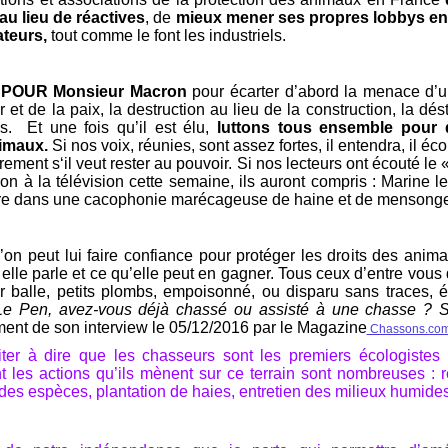
au lieu de réactives
, de
mieux mener ses propres lobbys en
ateurs,
tout comme le font les industriels.
r
POUR
Monsieur Macron
pour écarter d’abord la menace d’u
 et de la paix, la destruction au lieu de la construction, la dést
s. Et une fois qu’il est élu,
luttons tous ensemble pour q
nimaux.
Si nos voix, réunies, sont assez fortes, il entendra, il écou
trement s‘il veut rester au pouvoir. Si nos lecteurs ont écouté le 
à la télévision cette semaine, ils auront compris : Marine l
utre dans une cacophonie marécageuse de haine et de mensong
qu’on peut lui faire confiance pour protéger les droits des ani
elle parle et ce qu’elle peut en gagner. Tous ceux d’entre vous
r balle, petits plombs, empoisonné, ou disparu sans traces,
é
Pen, avez-vous déjà chassé ou assisté à une chasse ? Si
ent de son
interview le 05/12/2016 par le Magazine
Chassons.co
ter à dire que les chasseurs sont les premiers écologistes e
t les actions qu’ils mènent sur ce terrain sont nombreuses : r
des espèces, plantation de haies, entretien des milieux humides