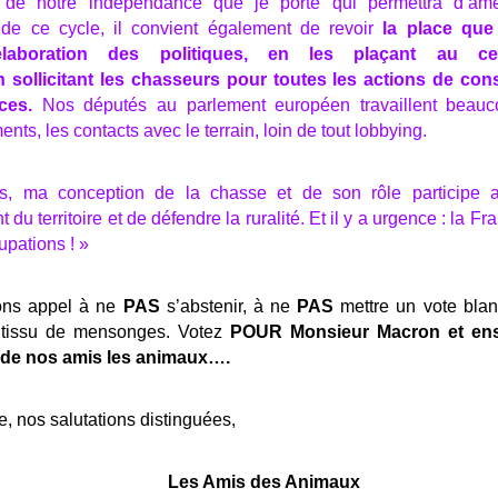
r de notre indépendance que je porte qui permettra d’amél
 de ce cycle, il convient également de revoir
la place qu
laboration des politiques, en les plaçant au ce
 sollicitant les chasseurs pour toutes les actions de co
ces.
Nos députés au parlement européen travaillent beauc
nts, les contacts avec le terrain, loin de tout lobbying.
is, ma conception de la chasse et de son rôle participe 
u territoire et de défendre la ruralité. Et il y a urgence : la Fra
pations ! »
sons appel à ne
PAS
s’abstenir, à ne
PAS
mettre un vote blan
tissu de mensonges. Votez
POUR
Monsieur Macron
et ens
 de nos amis les animaux….
, nos salutations distinguées,
Les Amis des Animaux