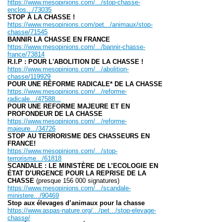
https://www.mesopinions.com/.../stop-chasse-
enclos.../73035
STOP À LA CHASSE !
https://www.mesopinions.com/pet.../animaux/stop-
chasse/71545
BANNIR LA CHASSE EN FRANCE
https://www.mesopinions.com/.../bannir-chasse-
france/73814
R.I.P : POUR L'ABOLITION DE LA CHASSE !
https://www.mesopinions.com/.../abolition-
chasse/119929
POUR UNE RÉFORME RADICALE* DE LA CHASSE
https://www.mesopinions.com/.../reforme-
radicale.../47588...
POUR UNE REFORME MAJEURE ET EN
PROFONDEUR DE LA CHASSE
https://www.mesopinions.com/.../reforme-
majeure.../34726
STOP AU TERRORISME DES CHASSEURS EN
FRANCE!
https://www.mesopinions.com/.../stop-
terrorisme.../61818
SCANDALE : LE MINISTÈRE DE L’ECOLOGIE EN
ÉTAT D’URGENCE POUR LA REPRISE DE LA
CHASSE
(presque 156 000 signatures)
https://www.mesopinions.com/.../scandale-
ministere.../90469
Stop aux élevages d’animaux pour la chasse
https://www.aspas-nature.org/.../pet.../stop-elevage-
chasse/