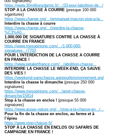
000 signatures)
https://www.30millionsdamis.fr/.../33-pour-labolition-de.../
STOP A LA CHASSE À COURRE
(presque 100 000
sigantures)
https://www.change.org/.../emmanuel-macron-stop-a-la...
Interdire la chasse à courre
https://www.change.org/.../interdire-la-chasse-
%C3%A0...
1.000.000 DE SIGNATURES CONTRE LA CHASSE À
COURRE EN FRANCE
https://www.mesopinions.com/.../1-000-000-
signatures.../7703
POUR L'INTERDICTION DE LA CHASSE A COURRE
EN FRANCE !
https://www.petalertfrance.com/.../abolition-chasse...
INTERDIRE LA CHASSE LE WEEK-END, ÇA SAUVE
DES VIES !
https://weekend-sanschasse.agirpourlenvironnement.org/
Interdire la chasse le dimanche
(presque 250 000
signatures)
https://www.mesopinions.com/.../arret-chasse-
dimanche/15814
Stop à la chasse en enclos !
(presque 55 000
signatures)
https://www.aspas-nature.org/.../stop-a-la-chasse-en.../...
Pour la fin de la chasse en enclos, au ferme et à
l’épieu
https://www.stop-chasse.fr/
STOP À LA CHASSE EN ENCLOS OU SAFARIS DE
CAMPAGNE EN FRANCE !