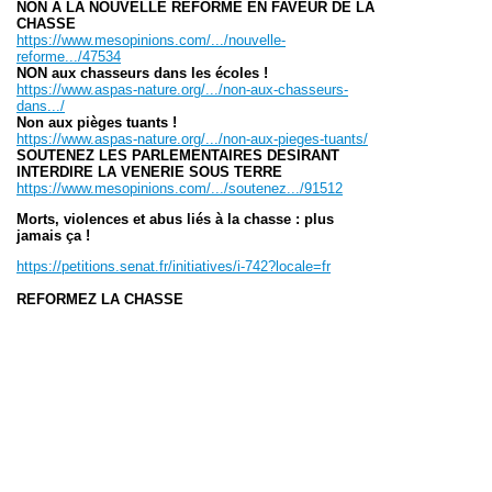
NON À LA NOUVELLE RÉFORME EN FAVEUR DE LA
CHASSE
https://www.mesopinions.com/.../nouvelle-
reforme.../47534
NON aux chasseurs dans les écoles !
https://www.aspas-nature.org/.../non-aux-chasseurs-
dans.../
Non aux pièges tuants !
https://www.aspas-nature.org/.../non-aux-pieges-tuants/
SOUTENEZ LES PARLEMENTAIRES DESIRANT
INTERDIRE LA VENERIE SOUS TERRE
https://www.mesopinions.com/.../soutenez.../91512
Morts, violences et abus liés à la chasse : plus
jamais ça !
https://petitions.senat.fr/initiatives/i-742?locale=fr
REFORMEZ LA CHASSE
https://www.leslignesbougent.org/petitions/reformez-la-
chasse-4660/
Merci! En plus je demande à toutes les associations de
travailler ensemble au lieu de faire de l'égo, de penser
qu'à la réputation de votre propre association. Nous
avons un but commun et nous sommes beaucoup plus
nombreux que les chasseurs!