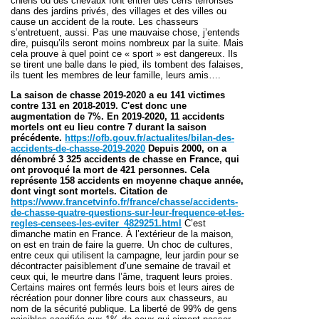
chiens ou des chevaux font entrer des cerfs terrorisés
dans des jardins privés, des villages et des villes ou
cause un accident de la route. Les chasseurs
s’entretuent, aussi. Pas une mauvaise chose, j’entends
dire, puisqu’ils seront moins nombreux par la suite. Mais
cela prouve à quel point ce « sport » est dangereux. Ils
se tirent une balle dans le pied, ils tombent des falaises,
ils tuent les membres de leur famille, leurs amis….
La saison de chasse 2019-2020 a eu 141 victimes
contre 131 en 2018-2019. C'est donc une
augmentation de 7%. En 2019-2020, 11 accidents
mortels ont eu lieu contre 7 durant la saison
précédente.
https://ofb.gouv.fr/actualites/bilan-des-
accidents-de-chasse-2019-2020
Depuis 2000, on a
dénombré 3 325 accidents de chasse en France, qui
ont provoqué la mort de 421 personnes. Cela
représente 158 accidents en moyenne chaque année,
dont vingt sont mortels. Citation de
https://www.francetvinfo.fr/france/chasse/accidents-
de-chasse-quatre-questions-sur-leur-frequence-et-les-
regles-censees-les-eviter_4829251.html
C’est
dimanche matin en France. À l’extérieur de la maison,
on est en train de faire la guerre. Un choc de cultures,
entre ceux qui utilisent la campagne, leur jardin pour se
décontracter paisiblement d’une semaine de travail et
ceux qui, le meurtre dans l’âme, traquent leurs proies.
Certains maires ont fermés leurs bois et leurs aires de
récréation pour donner libre cours aux chasseurs, au
nom de la sécurité publique. La liberté de 99% de gens