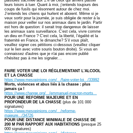
paisibles sacrifiée aux 1% de ceux qui aiment passer
leurs loisirs à tuer. Quant à moi, j’entends toujours des
coups de fusils qui résonnent autour de chez moi.
J’entends les chiens qui hurlent et aboient. Même si je
veux sortir pour la journée, je suis obligée de rester à la
maison pour veiller sur nos animaux dans le jardin. Partir
est hors de question: il serait trop dangereux de laisser
les animaux sans surveillance. C’est cela, vivre comme
un dieu en France ? C’est cela, la liberté, l’égalité et la
fraternité en France, le dimanche? S’il vous plaît,
veuillez signer ces pétitions ci-dessous (veuillez cliquer
sur le lien avec votre souris bouton droite). Si vous en
connaissez d'autres que je n'ai pas encore publié
n'hésitez pas à me les signaler....
FAIRE VOTER UNE LOI RÉGLEMENTANT L'ALCOOL
ET LA CHASSE
https://www.mesopinions.com/.../faire-voter-loi.../33992
Morts, violences et abus liés à la chasse : plus
jamais ça !
https://www.change.org/.../emmanuel-macron-morts...
POUR UNE REFORME MAJEURE ET EN
PROFONDEUR DE LA CHASSE
(plus de 101 000
signatures)
https://www.mesopinions.com/.../reforme-
majeure.../34726
POUR UNE DISTANCE MINIMALE DE CHASSE DE
200 M PAR RAPPORT AUX HABITATIONS
(presque 25
000 signatures)