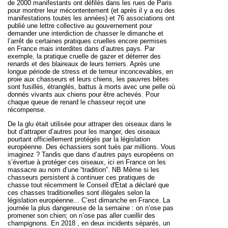
de 2000 manifestants ont défilés dans les rues de Paris
pour montrer leur mécontentement (et après il y a eu des
manifestations toutes les années) et 76 associations ont
publié une lettre collective au gouvernement pour
demander une interdiction de chasser le dimanche et
l’arrêt de certaines pratiques cruelles encore permises
en France mais interdites dans d’autres pays. Par
exemple, la pratique cruelle de gazer et déterrer des
renards et des blaireaux de leurs terriers. Après une
longue période de stress et de terreur inconcevables, en
proie aux chasseurs et leurs chiens, les pauvres bêtes
sont fusillés, étranglés, battus à morts avec une pelle où
donnés vivants aux chiens pour être achevés. Pour
chaque queue de renard le chasseur reçoit une
récompense.
De la glu était utilisée pour attraper des oiseaux dans le
but d’attraper d’autres pour les manger, des oiseaux
pourtant officiellement protégés par la législation
européenne. Des échassiers sont tués par millions. Vous
imaginez ? Tandis que dans d’autres pays européens on
s’évertue à protéger ces oiseaux, ici en France on les
massacre au nom d’une “tradition”. NB Même si les
chasseurs persistent à continuer ces pratiques de
chasse tout récemment le Conseil d'Etat a déclaré que
ces chasses traditionelles sont illégales selon la
législation européenne... C’est dimanche en France. La
journée la plus dangereuse de la semaine : on n’ose pas
promener son chien; on n’ose pas aller cueillir des
champignons. En 2018 , en deux incidents séparés, un