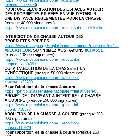
https://www.mesopinions.com/.../distance-
minimale.../76593
)
POUR UNE SÉCURISATION DES ESPACES AUTOUR
DES PROPRIÉTÉS PRIVÉES EN VUE D'ÉTABLIR
UNE DISTANCE RÉGLEMENTÉE POUR LA CHASSE
(presque 40 000 signatures )
https://www.mesopinions.com/.../securisation.../107646
INTERDICTION DE CHASSE AUTOUR DES
PROPRIETES PRIVEES
https://www.change.org/StoplaChasseautourlesPropriétésPrivées
#DÉCATHLON
, SUPPRIMEZ VOS RAYONS
#CHASSE
(plus de 108 000 signatures)
https://www.mesopinions.com/.../decathlon-
supprimez.../40611
OUI À L'ABOLITION DE LA CHASSE ET LA
CYNÉGÉTIQUE
(presque 50 000 signatures)
https://www.mesopinions.com/.../abolition-
chasse.../35280
Pour l'abolition de la chasse à courre
https://petitions.assemblee-nationale.fr/initiatives/i-85
PROJET DE LOI VISANT À INTERDIRE LA CHASSE
À COURRE
(presque 150 000 signatures)
https://www.mesopinions.com/.../projet-loi-
visant.../35373
ABOLITION DE LA CHASSE À COURRE
(presque 205
000 signatures)
https://www.mesopinions.com/.../abolition-
chasse/119929
Pour l'abolition de la chasse à courre
(presque 260