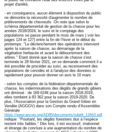
projet d'arrêté;
- en conséquence, aucun élément à disposition du public
ne démontre la nécessité d'augmenter le nombre de
prélèvements de chevreuils. On note que selon le
schéma départemental de gestion de la chasse pour les
années 2018/2024, le suivi et le comptage des
populations se passe pendant le mois de mars ( voir les
pages 124 et 127) entre la fin de l’hiver et le début du
printemps: "Le déclenchement des opérations intervient
après la saison de chasse, au démarrage de la
végétation herbacée et avant le débourrement des
arbres." Etant donné que la saison de chasse s'est
terminée le 28 février 2021, on se demande comment il a
été possible de procéder au suivi, au recensement des
populations de cervidés et à l'analyse des données si
rapidement pour pouvoir donner un avis le 10 mars.
- selon les comptes de la fédération départementale de
chasse, les indemnisations des dégâts de grands gibiers
ont diminué : de 169 624€ pour la saison 2018-2019,
elles tombent à 83 362 pour la saison 2019-2020. De
plus, l’Association pour la Gestion du Grand Gibier en
Vendée (AGGGV) dans son Compte rendu d’Assemblée
Générale
https://www.ancgg.org/AD85/documents/rubd4_12663.pdf
indique: "Pourtant, les dégâts forestiers dus à l’espèce
restent très faibles."
Dès lors, il est excessif, irrationnel
et étrange de conclure à une augmentation du nombre de