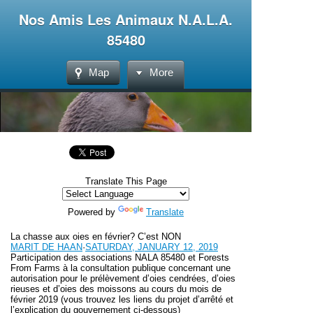
Nos Amis Les Animaux N.A.L.A.
85480
Map
More
Translate This Page
Powered by
Translate
La chasse aux oies en février? C’est NON
MARIT DE HAAN
·
SATURDAY, JANUARY 12, 2019
Participation des associations NALA 85480 et Forests
From Farms à la consultation publique concernant une
autorisation pour le prélèvement d’oies cendrées, d’oies
rieuses et d’oies des moissons au cours du mois de
février 2019 (vous trouvez les liens du projet d’arrêté et
l’explication du gouvernement ci-dessous)