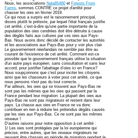
Nous, les associations
Nala85480
et
Forests From
Farms
,
sommes CONTRE ce projet d'arrêté pour
chasser les oies en février 2019.
Ce qui nous a surpris est le raisonnement principal,
disons plutôt le prétexte, par lequel l'état français justifie
cet arrêté, c’est-à-dire
qu'une partie importante de la
population des oies cendrées
doit être
détruite
à cause
des
dégâts faits aux cultures par
ces oies
aux Pays-
Bas.
Nous avons donc décidé de contacter les autorités
et les associations aux Pays-Bas pour y voir plus clair.
Le gouvernement néerlandais ne semble pas être au
courant de l'existence de cet arrêté. Comment est-ce
possible que le gouvernement français utilise la situation
d'un autre pays européen, sans consultation et sans leur
accord, pour justifier l'abattage d’oies ici en France?
Nous soupçonnons que c'est
pour
inciter
les citoyens
ainsi que les chasseurs à voter pour cet arrêté, ce que
nous pensons n'est pas du tout correcte...
Par ailleurs, les oies qui se trouvent aux Pays-Bas ne
sont pas les mêmes que les oies qui passent par la
France pendant leur migration. La plupart des oies aux
Pays-Bas ne sont pas migrateurs et restent dans leur
pays. La chasse aux oies en France ne va donc
contribuer en rien
à réduire les
prétendus
dégâts causés
par les oies aux Pays-Bas. Ce ne sont pas les mêmes
oiseaux !
D’autres raisons pour notre opposition à cet arrêté :
1/
Les oies sont protégées par la loi européenne
qui
précise, entre autres, que les oiseaux migrateurs ne
peuvent être chassés en période de migration pendant le