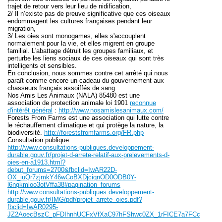
trajet de retour vers leur lieu de nidification,
2/ Il n’existe pas de preuve significative que ces oiseaux
endommagent les cultures françaises pendant leur
migration,
3/ Les oies sont monogames, elles s'accouplent
normalement pour la vie, et elles migrent en groupe
familial. L'abattage détruit
les groupes familiaux, et
perturbe les liens sociaux de ces oiseaux qui sont très
intelligents
et sensibles.
En conclusion, nous sommes contre cet arrêté qui nous
paraît comme encore un cadeau du gouvernement aux
chasseurs français assoiffés de sang.
Nos Amis Les Animaux (NALA) 85480 est une
association de protection animale loi 1901
reconnue
d'intérêt général
:
http://www.nosamislesanimaux.com/
Forests From Farms est une association qui lutte contre
le réchauffement climatique et qui protège la nature, la
biodiversité.
http://forestsfromfarms.org/FR.php
Consultation publique:
http://www.consultations-publiques.developpement-
durable.gouv.fr/projet-d-arrete-relatif-aux-prelevements-d-
oies-en-a1913.html?
debut_forums=2700&fbclid=IwAR22D-
OX_iuQr7zjmkY46wCoBXDjciqnOD0ODB0Y-
l6ngkmloo3otVffa38#pagination_forums
http://www.consultations-publiques.developpement-
durable.gouv.fr/IMG/pdf/projet_arrete_oies.pdf?
fbclid=IwAR0295-
JZ2AoecBszC_pFDIhnhUCFxVfXaC97hFShwc0ZX_1rFICE7a7FCc