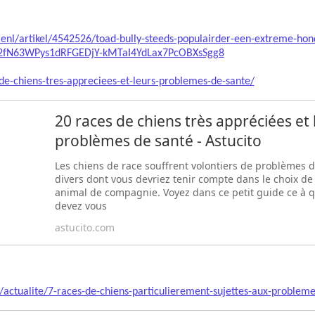
tienl/artikel/4542526/toad-bully-steeds-populairder-een-extreme-h
lz2fN63WPys1dRFGEDjY-kMTaI4YdLax7PcOBXsSgg8
de-chiens-tres-appreciees-et-leurs-problemes-de-sante/
20 races de chiens très appréciées et 
problèmes de santé - Astucito
Les chiens de race souffrent volontiers de problèmes 
divers dont vous devriez tenir compte dans le choix de
animal de compagnie. Voyez dans ce petit guide ce à q
devez vous
astucito.com
/actualite/7-races-de-chiens-particulierement-sujettes-aux-probleme