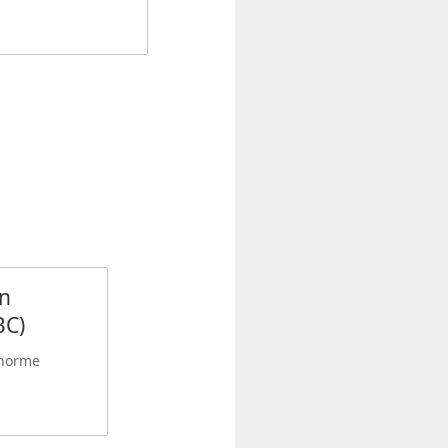
on
BC)
énorme