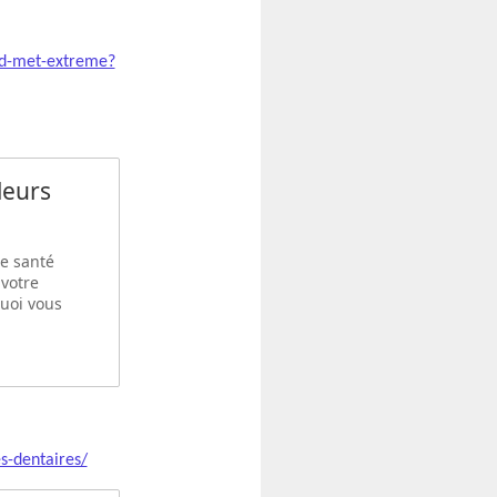
ond-met-extreme?
leurs
de santé
 votre
uoi vous
s-dentaires/