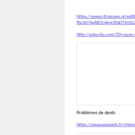
https://www.rtlnieuws.nl/edi
fbclid=IwAR2cAejx5fqDTtn5
http://astucito.com/20-races-
Problèmes de dents
https://www.woopets.fr/chien