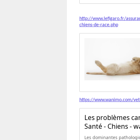
http://www.lefigaro.fr/assu
chiens-de-race.php
https://www.wanimo.com/vete
Les problèmes car
Santé - Chiens -
Les dominantes pathologiqu