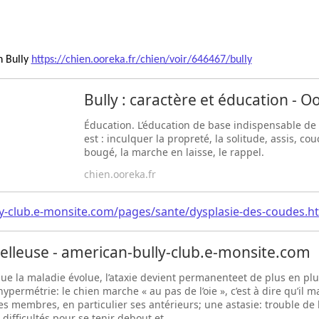
n Bully
https://chien.ooreka.fr/chien/voir/646467/bully
Bully : caractère et éducation - O
Éducation. L’éducation de base indispensable de 
est : inculquer la propreté, la solitude, assis, co
bougé, la marche en laisse, le rappel.
chien.ooreka.fr
ly-club.e-monsite.com/pages/sante/dysplasie-des-coudes.h
belleuse - american-bully-club.e-monsite.com
ue la maladie évolue, l’ataxie devient permanenteet de plus en pl
hypermétrie: le chien marche « au pas de l’oie », c’est à dire qu’il 
s membres, en particulier ses antérieurs; une astasie: trouble de l
difficultés pour se tenir debout et ...