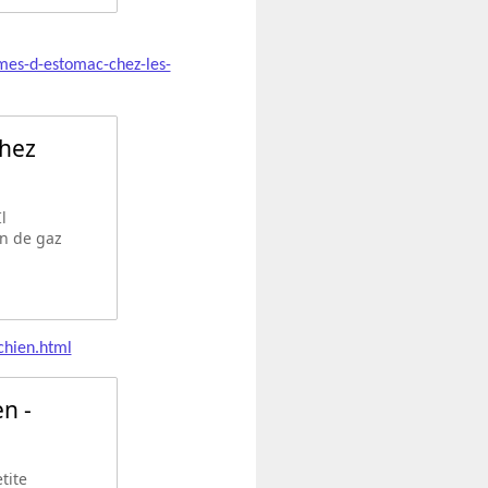
mes-d-estomac-chez-les-
chez
l
on de gaz
chien.html
n -
tite