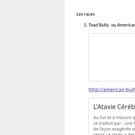
Les races
Toad Bully ou America
http://american-bul
L'Ataxie Céré
Au fur et à mesure q
se traduit par : une 
de façon exagérée se
repos.Le chien a des 