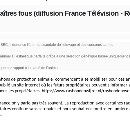
aîtres fous (diffusion France Télévision - R
 BBC, il dénonce l'énorme scandale de l'élevage et des concours canins
n animal à l’esthétique parfaite grâce à une sélection génétique basée uniquement s
que par rapport à la santé de l’animal.
iations de protection animale commencent à se mobiliser pour ces 
publié un site internet où les futurs propriétaires peuvent s'informe
s pour les propriétaires. https://www.rashondenwijzer.nl/rashondenove
nce on y parle pas très souvent. La reproduction avec certaines rac
taires continue sans scrupules et nous souhaitons mettre en lumière
s.