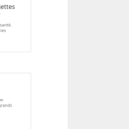
jettes
r
 santé.
ies
on
 grands