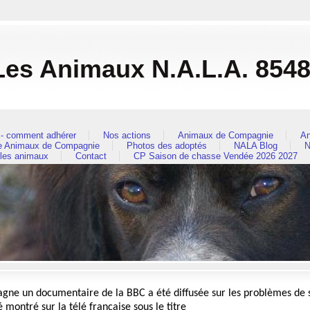
es Animaux N.A.L.A. 854
- comment adhérer
Nos actions
Animaux de Compagnie
An
re Animaux de Compagnie
Photos des adoptés
NALA Blog
N
 les animaux
Contact
CP Saison de chasse Vendée 2026 2027
gne un documentaire de la BBC a été diffusée sur les problèmes de s
 montré sur la télé française sous le titre