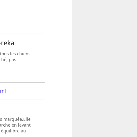
oreka
tous les chiens
uché, pas
tml
us marquée.Elle
marche en levant
’équilibre au