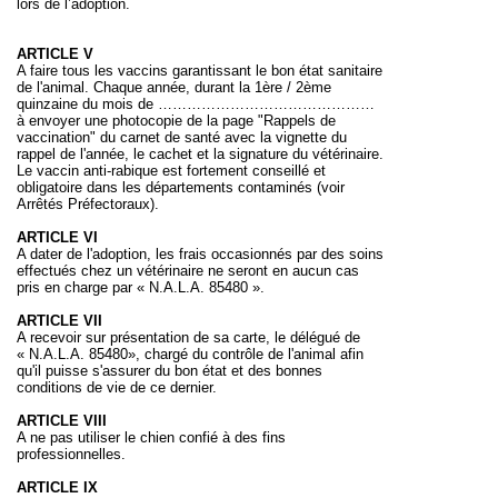
lors de l’adoption.
ARTICLE V
A faire tous les vaccins garantissant le bon état sanitaire
de l'animal. Chaque année, durant la 1ère / 2ème
quinzaine du mois de ………………………………………
à envoyer une photocopie de la page "Rappels de
vaccination" du carnet de santé avec la vignette du
rappel de l'année, le cachet et la signature du vétérinaire.
Le vaccin anti-rabique est fortement conseillé et
obligatoire dans les départements contaminés (voir
Arrêtés Préfectoraux).
ARTICLE VI
A dater de l'adoption, les frais occasionnés par des soins
effectués chez
un vétérinaire ne seront en aucun cas
pris en charge par « N.A.L.A.
85480 ».
ARTICLE VII
A recevoir sur présentation de sa carte, le délégué de
« N.A.L.A. 85480», chargé du contrôle de l'animal afin
qu'il puisse s'assurer du bon état et des bonnes
conditions de vie de ce dernier.
ARTICLE VIII
A ne pas utiliser le chien confié à des fins
professionnelles.
ARTICLE IX