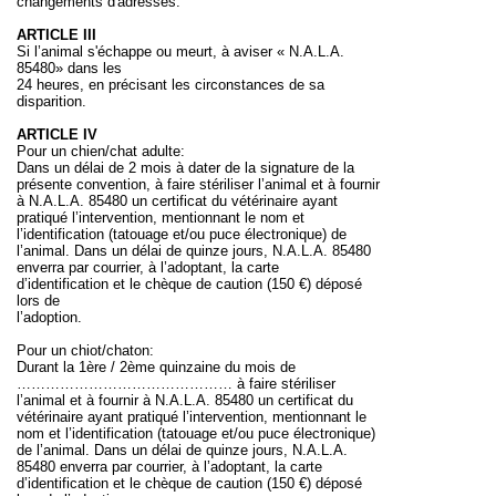
changements d'adresses.
ARTICLE III
Si l’animal s'échappe ou meurt, à aviser « N.A.L.A.
85480» dans les
24 heures, en précisant les circonstances de sa
disparition.
ARTICLE IV
Pour un chien/chat adulte:
Dans un délai de 2 mois à dater de la signature de la
présente convention, à faire stériliser l’animal et à fournir
à N.A.L.A. 85480 un certificat du vétérinaire ayant
pratiqué l’intervention, mentionnant le nom et
l’identification (tatouage et/ou puce électronique) de
l’animal. Dans un délai de quinze jours, N.A.L.A. 85480
enverra par courrier, à l’adoptant, la carte
d’identification et le chèque de caution (150 €) déposé
lors de
l’adoption.
Pour un chiot/chaton:
Durant la 1ère / 2ème quinzaine du mois de
……………………………………… à faire stériliser
l’animal et à fournir à N.A.L.A. 85480 un certificat du
vétérinaire ayant pratiqué l’intervention, mentionnant le
nom et l’identification (tatouage et/ou puce électronique)
de l’animal. Dans un délai de quinze jours, N.A.L.A.
85480 enverra par courrier, à l’adoptant, la carte
d’identification et le chèque de caution (150 €) déposé