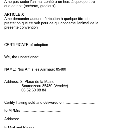
A ne pas céder l'animal confié à un tiers à quelque titre
que ce soit (onéreux, gracieux).
ARTICLE X
A ne demander aucune rétribution à quelque titre de
prestation que ce soit pour ce qui concerne l'animal de la
présente convention
CERTIFICATE of adoption
We, the undersigned:
NAME: Nos Amis les Animaux 85480
Address: 2, Place de la Mairie
Bournezeau 85480 (Vendée)
06 52 60 08 84
Certify having sold and delivered on: ...........................
to Mr/Mrs ...................................
Address: ...................................
E-Mail and Phone: ......................................