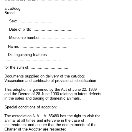
a cat/dog:
Breed: .................................
Sex: ..............................
Date of birth: ..................................
Microchip number: ......................................
Name: ........................................
Distinguishing features:
................................................
for the sum of: ................................
Documents supplied on delivery of the cat/dog:
Vaccination and certificate of provisional identification
This adoption is governed by the Act of June 22, 1989
and the Decree of 28 June 1990 relating to latent defects
in the sales and trading of domestic animals.
Special conditions of adoption:
The association N.A.L.A. 85480 has the right to visit the
animal at all times and intervene in the case of
mistreatment and ensure that the commitments of the
Charter of the Adopter are respected.