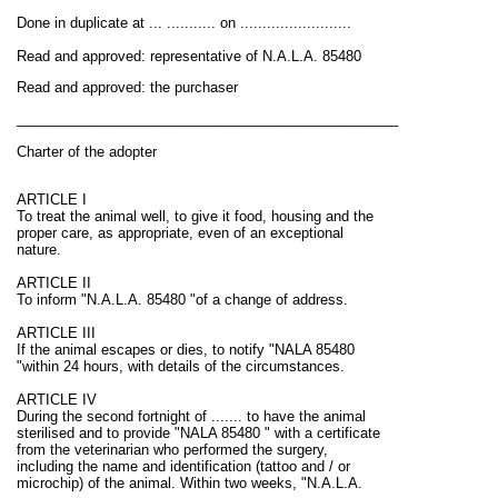
Done in duplicate at ... ........... on .........................
Read and approved: representative of N.A.L.A. 85480
Read and approved: the purchaser
_________________________________________________
Charter of the adopter
ARTICLE I
To treat the animal well, to give it food, housing and the
proper care, as appropriate, even of an exceptional
nature.
ARTICLE II
To inform "N.A.L.A. 85480 "of a change of address.
ARTICLE III
If the animal escapes or dies, to notify "NALA 85480
"within 24 hours, with details of the circumstances.
ARTICLE IV
During the second fortnight of ....... to have the animal
sterilised and to provide "NALA 85480 " with a certificate
from the veterinarian who performed the surgery,
including the name and identification (tattoo and / or
microchip) of the animal. Within two weeks, "N.A.L.A.