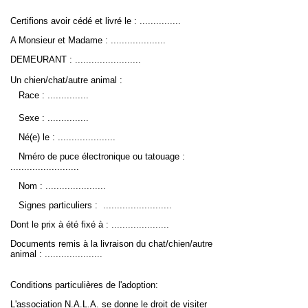
Certifions avoir cédé et livré le : ...............
A Monsieur et Madame : ....................
DEMEURANT : ........................
Un chien/chat/autre animal : 
 Race : ...............
Sexe :
...............
Né(e) le : .....................
Nméro de puce électronique ou tatouage :
.........................
Nom : ......................
Signes particuliers : .........................
Dont le prix à été fixé à : .....................
Documents remis à la livraison du chat/chien/autre
animal :
.....................
Conditions
particulières de l'adoption:
L'association N.A.L.A. se donne le droit de visiter