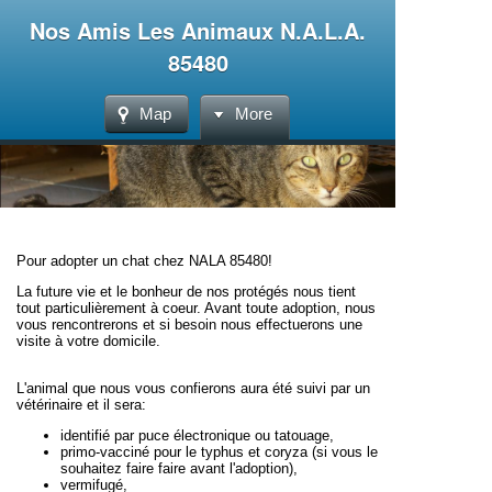
Nos Amis Les Animaux N.A.L.A.
85480
Map
More
Pour adopter un chat chez NALA 85480!
La future vie et le bonheur de nos protégés nous tient
tout particulièrement à coeur. Avant toute adoption, nous
vous rencontrerons et si besoin nous effectuerons une
visite à votre domicile.
L'animal que nous vous confierons
aura été suivi par un
vétérinaire et il
sera:
identifié par puce électronique ou tatouage,
primo-vacciné pour le
typhus et coryza (s
i vous le
souhaitez faire faire avant l'adoption),
vermifugé,