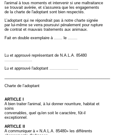
l'animal à tous moments et intervenir si une maltraitance
se trouvait avérée, et s'assurera que les engagements
de la charte de l'adoptant sont bien respectés.
L’adoptant qui ne répondrait pas à notre charte signée
par lui-même se verra poursuivi pénalement pour rupture
de contrat et mauvais traitements aux animaux.
Fait en double exemplaire à
.......
le
........
Lu et approuvé représentant de N.A.L.A. 85480
.......................
Lu et approuvé l'adoptant
........................
__________________________________________________
Charte de l’adoptant
ARTICLE I
A bien traiter l'animal, à lui donner nourriture, habitat et
soins
convenables, quel qu'en soit le caractère, fût-il
exceptionnel.
ARTICLE II
A communiquer à « N.A.L.A. 85480» les différents