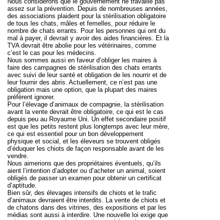
Nous considérons que le gouvernement ne travaille pas
assez sur la prévention. Depuis de nombreuses années,
des associations plaident pour
la stérilisation obligatoire
de tous les chats
, mâles et femelles, pour réduire le
nombre de chats errants. Pour les personnes qui ont du
mal à payer, il devrait y avoir des aides financières. Et la
TVA devrait être abolie pour les vétérinaires, comme
c’est le cas pour les médecins.
Nous sommes aussi en faveur d’obliger les maires à
faire des
campagnes de stérilisation
des chats errants
avec suivi de leur santé et obligation de les nourrir et de
leur fournir des abris. Actuellement, ce n’est pas une
obligation mais une option, que la plupart des maires
préfèrent ignorer.
Pour l’élevage d’animaux de compagnie,
la stérilisation
avant la vente devrait être obligatoire
, ce qui est le cas
depuis peu au Royaume Uni. Un effet secondaire positif
est que les petits restent plus longtemps avec leur mère,
ce qui est essentiel pour un bon développement
physique et social, et les éleveurs se trouvent obligés
d’éduquer les chiots de façon responsable avant de les
vendre.
Nous aimerions que des propriétaires éventuels, qu’ils
aient l’intention d’adopter ou d’acheter un animal, soient
obligés de passer un examen pour obtenir
un certificat
d’aptitude
.
Bien sûr, des
élevages intensifs de chiots et le trafic
d’animaux
devraient être interdits. La vente de chiots et
de chatons dans des vitrines, des expositions et par les
médias sont aussi à interdire. Une nouvelle loi exige que