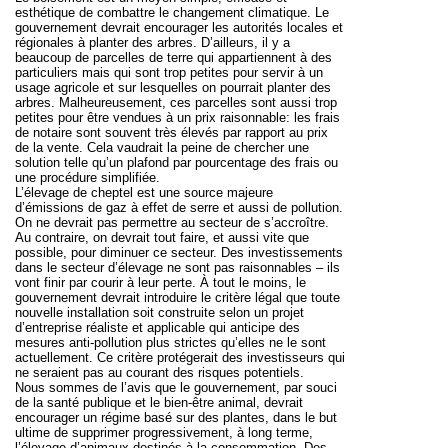
esthétique de combattre le changement climatique. Le
gouvernement devrait encourager les autorités locales et
régionales à planter des arbres. D’ailleurs, il y a
beaucoup de parcelles de terre qui appartiennent à des
particuliers mais qui sont trop petites pour servir à un
usage agricole et sur lesquelles on pourrait planter des
arbres. Malheureusement, ces parcelles sont aussi trop
petites pour être vendues à un prix raisonnable: les frais
de notaire sont souvent très élevés par rapport au prix
de la vente. Cela vaudrait la peine de chercher une
solution telle qu’un plafond par pourcentage des frais ou
une procédure simplifiée.
L’élevage de cheptel
est une source majeure
d’émissions de gaz à effet de serre et aussi de pollution.
On ne devrait pas permettre au secteur de s’accroître.
Au contraire, on devrait tout faire, et aussi vite que
possible, pour diminuer ce secteur. Des investissements
dans le secteur d’élevage ne sont pas raisonnables – ils
vont finir par courir à leur perte. À tout le moins, le
gouvernement devrait introduire le critère légal que toute
nouvelle installation soit construite selon un projet
d’entreprise réaliste et applicable qui anticipe des
mesures anti-pollution plus strictes qu’elles ne le sont
actuellement. Ce critère protégerait des investisseurs qui
ne seraient pas au courant des risques potentiels.
Nous sommes de l’avis que le gouvernement, par souci
de la santé publique et le bien-être animal,
devrait
encourager un régime basé sur des plantes
, dans le but
ultime de supprimer progressivement, à long terme,
l’élevage d’animaux destinés à la consommation. Des