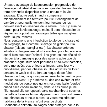
Un autre avantage de la suppression progressive de
l’élevage industriel d’animaux est que de plus en plus de
terre deviendra disponible pour la nature et la vie
sauvage. D’autre part, il faudra compenser
raisonnablement les fermiers pour leur changement de
carrière et pour qu’ils vendent leur terrains ou les
convertissent en réserves de la nature. Plus il y aura de
terrain pour la vie sauvage, moins il sera nécessaire de
réguler les populations sauvages telles que sangliers,
cerfs, loups, renards.
Nous soutenons une
interdiction totale de la chasse et
du piégeage
,
tout comme l’élevage de gibier pour la
chasse
(faisans, sanglier etc.). La chasse crée des
situations dangereuses et stressantes, pour la personne
aussi bien que pour l’animal. Les gens qui ont décidé de
résider à la campagne pour des raisons autre que de
pratiquer l’agriculture sont perturbés et souvent harcelés,
voire menacés, eux et leurs animaux, dans leur vie
quotidienne, par des chasseurs. Des activités de loisir
pendant le week-end se font au risque de se faire
blesser ou tuer, ce qui se passe lamentablement de plus
en plus souvent. Il y a même eu des cas avérés et très
médiatisés de personnes qui ont reçu une balle “perdue”
quand elles conduisaient ou, dans le cas d’une jeune
fille, quand elle se reposait dans sa chambre à coucher.
La balle a traversé le mur. Apparemment, tout est permis
aux chasseurs et nous autres, la vaste majorité des
habitants de la France, n’ont plus de droits.
Beaucoup d’animaux sauvages sont protégés par la loi