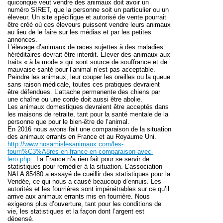
quiconque veut vendre des animaux doit avoir un
numéro SIRET, que la personne soit un particulier ou un
éleveur. Un site spécifique et autorisé de vente pourrait
être créé où ces éleveurs puissent vendre leurs animaux
au lieu de le faire sur les médias et par les petites
annonces.
L’
élevage d’animaux de races
sujettes à des maladies
héréditaires devrait être interdit. Elever des animaux aux
traits « à la mode » qui sont source de souffrance et de
mauvaise santé pour l’animal n’est pas acceptable.
Peindre les animaux, leur couper les oreilles ou la queue
sans raison médicale, toutes ces pratiques devraient
être défendues. L’attache permanente des chiens par
une chaîne ou une corde doit aussi être abolie.
Les animaux domestiques devraient être acceptés dans
les maisons de retraite, tant pour la santé mentale de la
personne que pour le bien-être de l’animal.
En 2016 nous avons fait une comparaison de la situation
des animaux errants en France et au Royaume Uni.
http://www.nosamislesanimaux.com/les-
fourri%C3%A8res-en-france-en-comparaison-avec-
lero.php
. La France n’a rien fait pour se servir de
statistiques
pour remédier à la situation. L’association
NALA 85480 a essayé de cueillir des statistiques pour la
Vendée, ce qui nous a causé beaucoup d’ennuis. Les
autorités et les fourrières sont impénétrables sur ce qu’il
arrive aux animaux errants mis en fourrière. Nous
exigeons plus d’ouverture, tant pour les conditions de
vie, les statistiques et la façon dont l’argent est
dépensé.