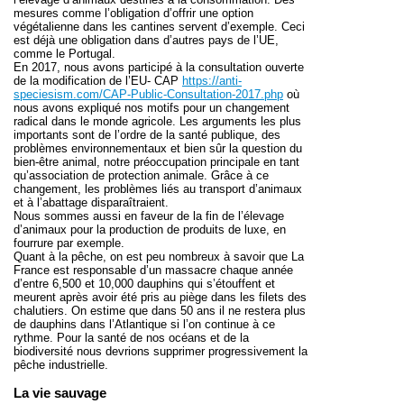
mesures comme l’obligation d’offrir une option
végétalienne dans les cantines servent d’exemple. Ceci
est déjà une obligation dans d’autres pays de l’UE,
comme le Portugal.
En 2017, nous avons participé à la consultation ouverte
de la modification de l’EU- CAP
https://anti-
speciesism.com/CAP-Public-Consultation-2017.php
où
nous avons expliqué nos motifs pour
un changement
radical dans le monde agricole
. Les arguments les plus
importants sont de l’ordre de la santé publique, des
problèmes environnementaux et bien sûr la question du
bien-être animal, notre préoccupation principale en tant
qu’association de protection animale. Grâce à ce
changement, les problèmes liés au transport d’animaux
et à l’abattage disparaîtraient.
Nous sommes aussi en faveur de la fin de l’élevage
d’animaux pour la production de produits de luxe, en
fourrure par exemple.
Quant à
la pêche
, on est peu nombreux à savoir que La
France est responsable d’un massacre chaque année
d’entre 6,500 et 10,000 dauphins qui s’étouffent et
meurent après avoir été pris au piège dans les filets des
chalutiers. On estime que dans 50 ans il ne restera plus
de dauphins dans l’Atlantique si l’on continue à ce
rythme. Pour la santé de nos océans et de la
biodiversité nous devrions supprimer progressivement la
pêche industrielle.
La vie sauvage