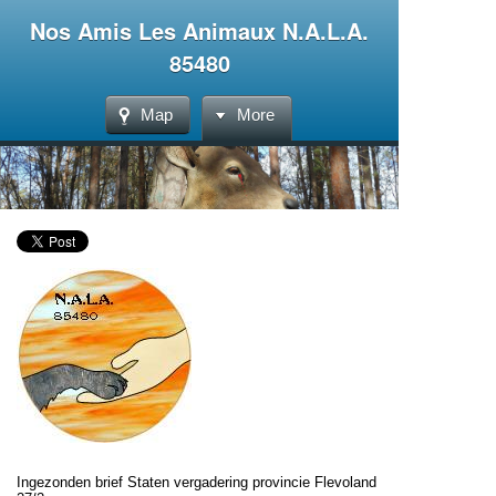
Nos Amis Les Animaux N.A.L.A.
85480
Map
More
Ingezonden brief Staten vergadering provincie Flevoland