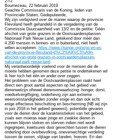
27/2
Bournezeau, 22 februari 2019
Geachte Commissaris van de Koning, leden van
Provinciale Staten, Gedeputeerde,
Wij zijn verbijsterd over de manier waarop de provincie
Flevoland heeft gehandeld in de vergadering van de
Commissie Duurzaamheid van 13/2 en de petitie: Géén
afschot van grote grazers in de Oostvaardersplassen
Nationaal Park Nieuw Land, getekend door méér dan
4.200 mensen in binnen- en in buitenland, niet heeft
willen accepteren.
https://www.change.org/p/gs-en-ps-
van-de-provincie-flevoland-g%C3%A9%C3%A9n-
afschot-van-grote-grazers-in-oostvaardersplassen-
nationaal-park-nieuw-land
Mij verantwoordelijk voelend voor de mensen die de
moeite hebben genomen deze petitie te ondertekenen wil
ik hier toch het één en ander over zeggen.
Het probleem van de Oostvaardersplassen raakt heel
direct een groot aantal aspecten op het gebied van
dierenwelzijn oftewel dierenverwaarlozing: honger, dorst,
voedselvergiftiging, onderhevig zijn aan extreme
weersomstandigheden zonder enige en dan ook echt
enige effectieve beschutting en bescherming (NB wij zijn
in juni 2018 in het gebied geweest), potentiële gevaren
voor de dieren door de karakteristieken van het gebied,
zoals een moeras waar jonge en zwakke dieren in
kunnen blijven steken en sterven indien niet wordt
ingegrepen, kwetsures door gevechten tussen de dieren
onderling door overbevolking, onevenwichtige verdeling
tussen de sexen, slijtage van tanden, hoeven. En dan