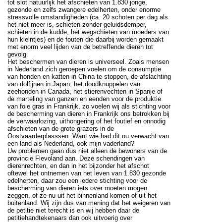
tot slot natuurlijk het afschieten van 1.830 jonge,
gezonde en zelfs zwangere edelherten, onder enorme
stressvolle omstandigheden (ca. 20 schoten per dag als
het niet meer is, schieten zonder geluidsdemper,
schieten in de kudde, het wegschieten van moeders van
hun kleintjes) en de fouten die daarbij worden gemaakt
met enorm veel lijden van de betreffende dieren tot
gevolg.
Het beschermen van dieren is universeel. Zoals mensen
in Nederland zich geroepen voelen om de consumptie
van honden en katten in China te stoppen, de afslachting
van dolfijnen in Japan, het doodknuppelen van
zeehonden in Canada, het stierenvechten in Spanje of
de marteling van ganzen en eenden voor de produktie
van foie gras in Frankrijk, zo voelen wij als stichting voor
de bescherming van dieren in Frankrijk ons betrokken bij
de verwaarlozing, uithongering of het foutief en onnodig
afschieten van de grote grazers in de
Oostvaarderplasssen. Want wie had dit nu verwacht van
een land als Nederland, ook mijn vaderland?
Uw problemen gaan dus niet alleen de bewoners van de
provincie Flevoland aan. Deze schendingen van
dierenrechten, en dan in het bijzonder het afschot
oftewel het ontnemen van het leven van 1.830 gezonde
edelherten, daar zou een iedere stichting voor de
bescherming van dieren iets over moeten mogen
zeggen, of ze nu uit het binnenland komen of uit het
buitenland. Wij zijn dus van mening dat het weigeren van
de petitie niet terecht is en wij hebben daar de
petitiehandtekenaars dan ook uitvoerig over