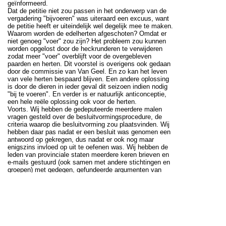
geïnformeerd.
Dat de petitie niet zou passen in het onderwerp van de
vergadering "bijvoeren" was uiteraard een excuus, want
de petitie heeft er uiteindelijk wel degelijk mee te maken.
Waarom worden de edelherten afgeschoten? Omdat er
niet genoeg "voer" zou zijn? Het probleem zou kunnen
worden opgelost door de heckrunderen te verwijderen
zodat meer "voer" overblijft voor de overgebleven
paarden en herten. Dit voorstel is overigens ook gedaan
door de commissie van Van Geel. En zo kan het leven
van vele herten bespaard blijven. Een andere oplossing
is door de dieren in ieder geval dit seizoen indien nodig
"bij te voeren". En verder is er natuurlijk anticonceptie,
een hele reële oplossing ook voor de herten.
Voorts. Wij hebben de gedeputeerde meerdere malen
vragen gesteld over de besluitvormingsprocedure, de
criteria waarop die besluitvorming zou plaatsvinden. Wij
hebben daar pas nadat er een besluit was genomen een
antwoord op gekregen, dus nadat er ook nog maar
enigszins invloed op uit te oefenen was. Wij hebben de
leden van provinciale staten meerdere keren brieven en
e-mails gestuurd (ook samen met andere stichtingen en
groepen) met gedegen, gefundeerde argumenten van
zelfs experts uit het buitenland. Wij hebben daar op een
paar na, nooit een antwoord op gekregen. Wij hebben de
Commissaris van de Koning begin januari in een brief
vragen gesteld over het afschot van de edelherten. Wij
zitten NU nog te wachten op een antwoord.
De provincie denkt een dialoog te (willen) hebben over de
Oostvaardersplassen. Wij zien dat anders. Er is geen