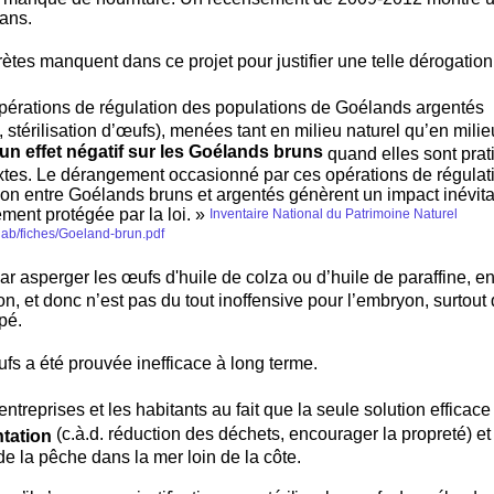
ans.
ètes manquent dans ce projet pour justifier une telle dérogation
pérations de régulation des populations de Goélands argentés
, stérilisation d’œufs), menées tant en milieu naturel qu’en milie
un effet négatif sur les
Goélands bruns
quand elles sont pra
tes. Le dérangement occasionné par ces opérations de régulati
ion entre Goélands bruns et argentés génèrent un impact inévita
ment protégée par la loi. »
Inventaire National du Patrimoine Naturel
hab/fiches/Goeland-brun.pdf
 par asperger les œufs d'huile de colza ou d’huile de paraffine, e
n, et donc n’est pas du tout inoffensive pour l’embryon, surtout 
pé.
ufs a été prouvée inefficace à long terme.
s entreprises et les habitants au fait que la seule solution efficace
(c.à.d. réduction des déchets, encourager la propreté) et 
ntation
 de la pêche dans la mer loin de la côte.