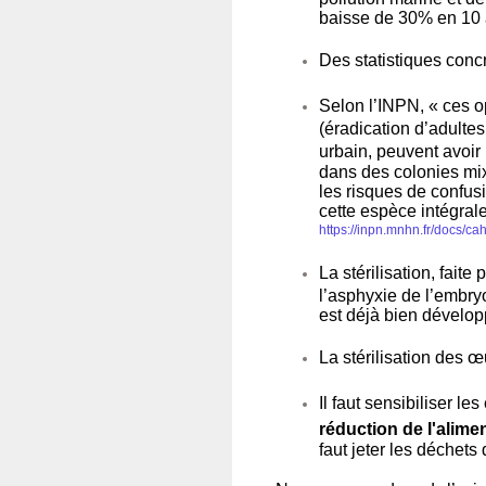
baisse de 30% en 10 
Des statistiques concr
Selon l’INPN, « ces o
(éradication d’adultes
urbain, peuvent avoir
dans des colonies mix
les risques de confus
cette espèce intégrale
https://inpn.mnhn.fr/docs/ca
La stérilisation, faite
l’asphyxie de l’embryo
est déjà bien dévelop
La stérilisation des œ
Il faut sensibiliser le
réduction de l'alime
faut jeter les déchets