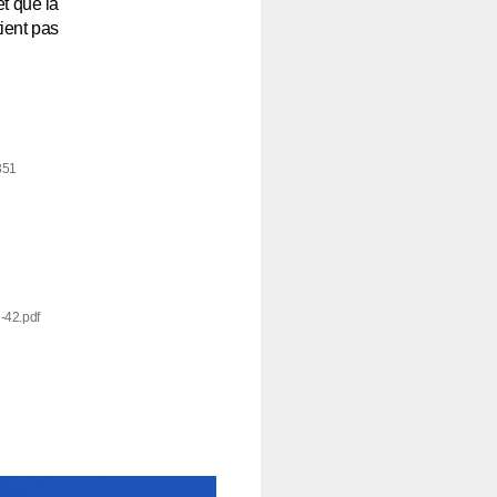
et que la
ient pas
2351
-42.pdf