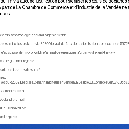
’il n’y a aucune justification pour stériliser les œufs de goélands 
 part de La Chambre de Commerce et d’Industrie de la Vendée ne t
iques.
te/definitions/zoologie-goeland-argente-9899/
loire/saint-gilles-croix-de-vie-85800/le-vrai-du-faux-de-la-sterilisation-des-goelands-557
ife/advice/gardening-for-wildlife/animal-deterrents/gulls/urban-gulls-and-the-law/
-avec-le-goeland-argente
goelands-trop-envahissants/
aune-
8/YesouP.2002.LesoiseauxmarinsnicheursenVendeau20esicle.LaGorgebleuen17-18pp31
/Goeland-marin.pdf
/Goeland-brun.pdf
et_d_arrete-20.pdf
land-argente