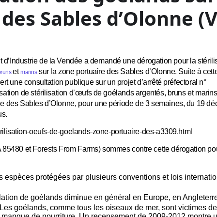
 des Sables d’Olonne (
’Industrie de la Vendée a demandé une dérogation pour la stérili
et
sur la zone portuaire des Sables d’Olonne. Suite à cett
bruns
marins
rt une consultation publique sur un projet d’arrêté préfectoral n°
tion de stérilisation d’œufs de goélands argentés, bruns et marins
e des Sables d’Olonne, pour une période de 3 semaines, du 19 d
us.
erilisation-oeufs-de-goelands-zone-portuaire-des-a3309.html
 85480 et Forests From Farms) sommes contre cette dérogation pou
 espèces protégées par plusieurs conventions et lois internatio
ation de goélands diminue en général en Europe, en Angleterre
. Les goélands, comme tous les oiseaux de mer, sont victimes de
de manque de nourriture. Un recensement de 2009-2012 montre 