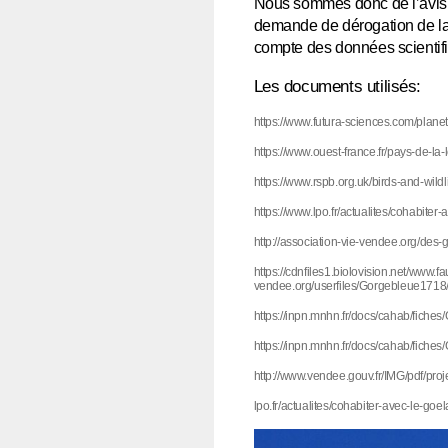
Nous sommes donc de l’avis qu
demande de dérogation de la
compte des données scientif
Les documents utilisés:
https://www.futura-sciences.com/plane
https://www.ouest-france.fr/pays-de-la-
https://www.rspb.org.uk/birds-and-wildl
https://www.lpo.fr/actualites/cohabiter
http://association-vie-vendee.org/des-
https://cdnfiles1.biolovision.net/www.f
vendee.org/userfiles/Gorgebleue171
https://inpn.mnhn.fr/docs/cahab/fiches
https://inpn.mnhn.fr/docs/cahab/fiches
http://www.vendee.gouv.fr/IMG/pdf/proj
lpo.fr/actualites/cohabiter-avec-le-goe