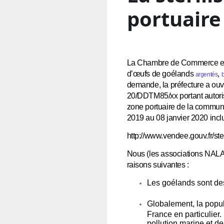
portuaire
La Chambre de Commerce et d
d’œufs de goélands
,
argentés
demande, la préfecture a ouve
20/DDTM85/xx portant autorisa
zone portuaire de la commun
2019 au 08 janvier 2020 incl
http://www.vendee.gouv.fr/st
Nous (les associations NALA
raisons suivantes :
Les goélands sont des
Globalement, la popul
France en particulier
pollution marine et 