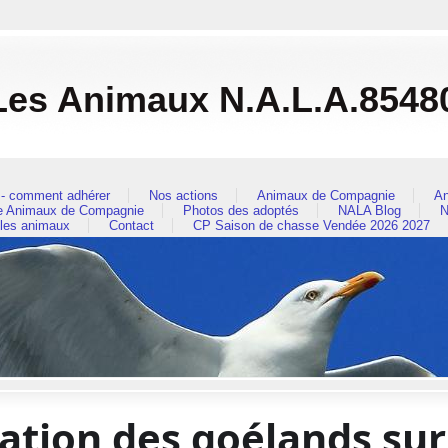
Les Animaux N.A.L.A.8548
- comment adhérer
Nos actions
Animaux de Compagnie
An
re Animaux de Compagnie
Photos des adoptés
NALA Blog
N
 les animaux
Contact
CP Saison de chasse Vendée 2026 2027
sation des goélands sur