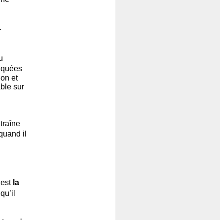
.
u
tiquées
on et
ble sur
ntraîne
quand il
 est
la
qu’il