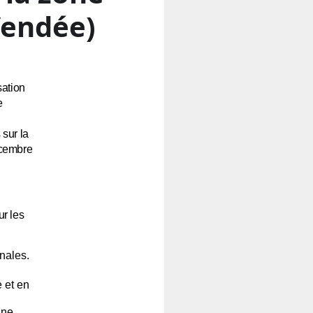
Vendée)
sation
e
 sur la
écembre
r les
nales.
 et en
une