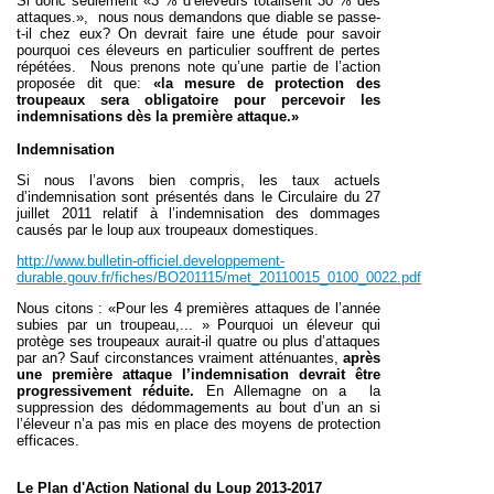
Si donc seulement «3 % d’éleveurs totalisent 30 % des
attaques.», nous nous demandons que diable se passe-
t-il chez eux? On devrait faire une étude pour savoir
pourquoi ces éleveurs en particulier souffrent de pertes
répétées. Nous prenons note qu’une partie de l’action
proposée dit que:
«la mesure de protection des
troupeaux sera obligatoire pour percevoir les
indemnisations dès la première attaque.»
Indemnisation
Si nous l’avons bien compris, les taux actuels
d’indemnisation sont présentés dans le Circulaire du 27
juillet 2011 relatif à l’indemnisation des dommages
causés par le loup aux troupeaux domestiques.
http://www.bulletin-officiel.developpement-
durable.gouv.fr/fiches/BO201115/met_20110015_0100_0022.pdf
Nous citons : «Pour les 4 premières attaques de l’année
subies par un troupeau,... » Pourquoi un éleveur
qui
protège ses troupeaux aurait-il quatre ou plus d’attaques
par an? Sauf circonstances vraiment atténuantes,
après
une première attaque l’indemnisation devrait être
progressivement réduite.
En Allemagne on a la
suppression des dédommagements au bout d’un
an si
l’éleveur n’a pas mis en place des moyens de protection
efficaces.
Le Plan d'Action National du Loup 2013-2017