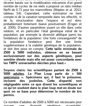
récente basée sur la modélisation mécaniste d’un grand
nombre de cycles de vie réels a proposé un ratio médian
Ne/N de 0.71 pour les mammifères (Waples et al. 2013,
tableau S4). Cependant, cette estimation ne tient
compte ni de la variation temporelle dans les effectifs, ni
de la structuration dans l’espace et est donc
probablement fortement biaisé positivement (Engen et
al. 2005). D’autres paramètres jouent un rôle dans cette
relation, et en particulier l’état génétique initial de la
population, par exemple la diversité allélique parmi les
fondateurs de la population. Une forte consanguinité* de
la population fondatrice peut être une limite
supplémentaire à la viabilité génétique de la population,
et doit être prise en compte.
Cette taille minimale de
2500 à 5000 individus, obtenue en se basant
exclusivement sur des aspects génétiques, peut
sembler élevée mais elle est assez concordante avec
les TMPV universelles décrites plus haut.
»
Soyons clairs: les scientifiques parlent de
2500 à
5000
adultes
. Le Plan Loup parle de «
500
spécimens
». Spécimens qui, il faut le présumer,
incluent des juvéniles. Cette disparité non
négligeable entre ce que disent les scientifiques et
ce qu’on soutient dans le plan loup met en doute sur
quoi on se base pour déterminer le nombre de tirs
permis.
Ce nombre d’adultes de 2500 à 5000 est nécessaire pour
assurer une diversité génétique acceptable.