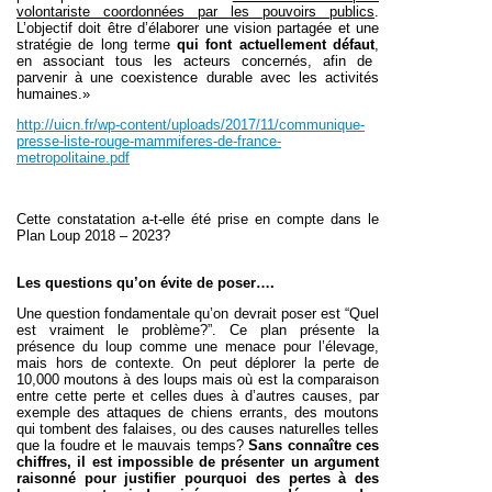
volontariste coordonnées par les pouvoirs publics
.
L’objectif doit être d’élaborer une vision partagée et une
stratégie de long terme
qui font actuellement défaut
,
en associant tous les acteurs concernés, afin de
parvenir à une coexistence durable avec les activités
humaines.»
http://uicn.fr/wp-content/uploads/2017/11/communique-
presse-liste-rouge-mammiferes-de-france-
metropolitaine.pdf
Cette constatation a-t-elle été prise en compte dans le
Plan Loup 2018 – 2023?
Les questions qu’on évite de poser….
Une question fondamentale qu’on devrait poser est “Quel
est vraiment le problème?”. Ce plan présente la
présence du loup comme une menace pour l’élevage,
mais hors de contexte. On peut déplorer la perte de
10,000 moutons à des loups mais où est la comparaison
entre cette perte et celles dues à d’autres causes, par
exemple des attaques de chiens errants, des moutons
qui tombent des falaises, ou des causes naturelles telles
que la foudre et le mauvais temps?
Sans connaître ces
chiffres, il est impossible de présenter un argument
raisonné pour justifier pourquoi des pertes à des