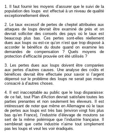
1. Il faut fournir les moyens d’assurer que le suivi de la
population des loups est effectué à un niveau de qualité
exceptionnellement élevé.
2. Le taux excessif de pertes de cheptel attribuées aux
attaques de loups devrait être examiné de près et on
devrait solliciter des conseils des pays où le taux est
beaucoup plus bas. Ces pertes sont-elles réellement
dues aux loups ou est-ce qu’on n’est que trop disposé à
accorder le bénéfice du doute quand on examine les
demandes de compensation ? Quels moyens de
protection d’efficacité prouvée ont été utilisés ?
3. Les pertes dues aux loups doivent être comparées
aux pertes d’autres causes. Une analyse des coûts et
bénéfices devrait être effectuée pour savoir si l’argent
dépensé sur le problème des loups ne serait pas mieux
consacré à d’autres choses.
4. Il est inacceptable au public que le loup disparaisse:
de ce fait, tout Plan d'Action devrait satisfaire toutes les
parties prenantes et non seulement les éleveurs. Il est
intéressant de noter que même en Allemagne où le taux
de pertes aux loups est très bas (environ vingt fois plus
bas qu’en France), l’industrie d’élevage de moutons se
sert de la même polémique que l’industrie française. Il
semblerait que cette industrie n’aime tout simplement
pas les loups et veut les voir éradiqués.