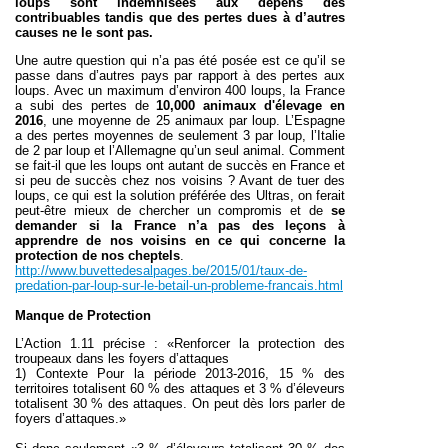
loups sont indemnisées aux dépens des
contribuables tandis que des pertes dues à d’autres
causes ne le sont pas.
Une autre question qui n’a pas été posée est ce qu’il se
passe dans d’autres pays par rapport à des pertes aux
loups. Avec un maximum d’environ 400 loups, la France
a subi des pertes de
10,000 animaux d'élevage en
2016
, une moyenne de 25 animaux par loup. L’Espagne
a des pertes moyennes de seulement 3 par loup, l’Italie
de 2 par loup et l’Allemagne qu’un seul animal. Comment
se fait-il que les loups ont autant de succès en France et
si peu de succès chez nos voisins ? Avant de tuer des
loups, ce qui est la solution préférée des Ultras, on ferait
peut-être mieux de chercher un compromis et de
se
demander si la France n’a pas des leçons à
apprendre de nos voisins en ce qui concerne la
protection de nos cheptels
.
http://www.buvettedesalpages.be/2015/01/taux-de-
predation-par-loup-sur-le-betail-un-probleme-francais.html
Manque de Protection
L’Action 1.11 précise : «Renforcer la protection des
troupeaux dans les foyers d’attaques
1) Contexte Pour la période 2013-2016, 15 % des
territoires totalisent 60 % des attaques et 3 % d’éleveurs
totalisent 30 % des attaques. On peut dès lors parler de
foyers d’attaques.»