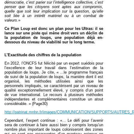
démocratie, c’est parier sur l’intelligence collective, c’est
penser que les citoyens sont aptes aux compromis,
quelle que soit leur implication sur la question, qu’elle
soit liée à un intérêt matériel ou à un combat de
valeurs.
»
Ce Plan Loup est donc un plan pour les Ultras: il se
lance sur une piste qui mène droit vers un déclin de
la population de loups, une population déjà en-
dessous du niveau de viabilité sur le long terme.
L’Exactitude des chiffres de la population
En
2012, l’ONCFS fut félicité par un expert suédois pour
l’excellence de leur travail dans l’estimation de la
population de loups. Je cite, « ...le programme français
de suivi de la population de loups, la manière dont il est
organisé, les méthodes utilisées ainsi que les
personnels impliqués, se caractérisent par un niveau de
qualité exceptionnellement élevé, y compris d’un point
de vue international. Le recours à plusieurs méthodes
indépendantes et complémentaires constitue un atout
considérable. » (Page30)
http://patrinat.mnhn.fr/images/COMMUNICATION/SUPPORTS/AUTRES_RA
Cependant, l’expert continue : «... Le défi pour l’avenir
sera de continuer à faire aussi bien y compris lorsqu’un
nombre plus important de loups coloniseront des zones
qui ne sont pas recouvertes d’un manteau neigeux en