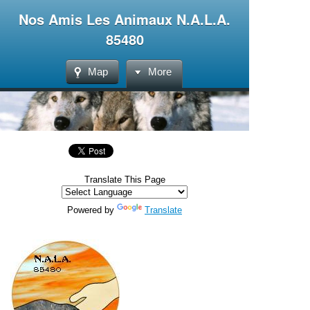
Nos Amis Les Animaux N.A.L.A.
85480
Map
More
Translate This Page
Powered by
Translate