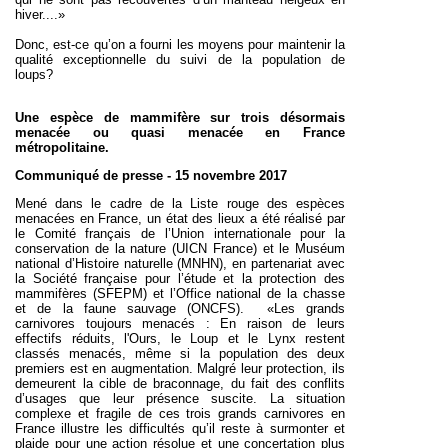
hiver....»
Donc, est-ce qu’on a fourni les moyens pour maintenir la
qualité exceptionnelle du suivi de la population de
loups?
Une espèce de mammifère sur trois désormais
menacée ou quasi menacée en France
métropolitaine.
Communiqué de presse - 15 novembre 2017
Mené dans le cadre de la Liste rouge des espèces
menacées en France, un état des lieux a été réalisé par
le Comité français de l’Union internationale pour la
conservation de la nature (UICN France) et le Muséum
national d’Histoire naturelle (MNHN), en partenariat avec
la Société française pour l’étude et la protection des
mammifères (SFEPM) et l’Office national de la chasse
et de la faune sauvage (ONCFS). «Les grands
carnivores toujours menacés : En raison de leurs
effectifs réduits, l'Ours, le Loup et le Lynx restent
classés menacés, même si la population des deux
premiers est en augmentation. Malgré leur protection, ils
demeurent la cible de braconnage, du fait des conflits
d’usages que leur présence suscite. La situation
complexe et fragile de ces trois grands carnivores en
France illustre les difficultés qu’il reste à surmonter et
plaide pour une action résolue et
une concertation plus