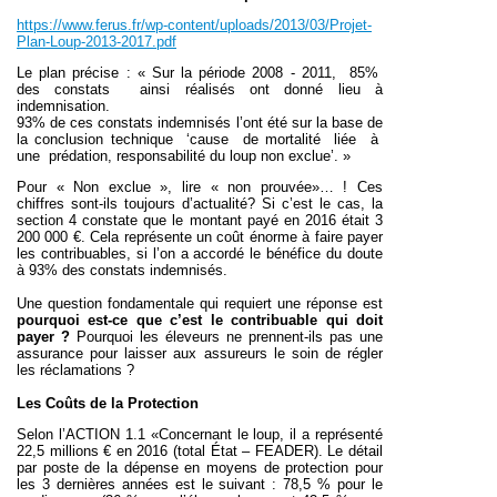
https://www.ferus.fr/wp-content/uploads/2013/03/Projet-
Plan-Loup-2013-2017.pdf
Le plan précise : « Sur la période 2008 - ­2011, 85%
des constats ainsi réalisés ont donné lieu à
indemnisation.
93% de ces constats indemnisés l’ont été sur la base de
la conclusion technique ‘cause de mortalité liée à
une prédation, responsabilité du loup non exclue’
. »
Pour « Non exclue », lire « non prouvée»… !
Ces
chiffres sont-ils toujours d’actualité? Si c’est le cas, la
section 4 constate que le montant payé en 2016 était 3
200 000 €. Cela représente un coût énorme à faire payer
les contribuables, si l’on a accordé le bénéfice du doute
à 93% des constats indemnisés.
Une question fondamentale qui requiert une réponse est
pourquoi est-ce que c’est le contribuable qui doit
payer ?
Pourquoi les éleveurs ne prennent-ils pas une
assurance pour laisser aux assureurs le soin de régler
les réclamations ?
Les Coûts de la
Protection
Selon l’ACTION 1.1 «Concernant le loup, il a représenté
22,5 millions € en 2016 (total État – FEADER). Le détail
par poste de la dépense en moyens de protection pour
les 3 dernières années est le suivant : 78,5 % pour le