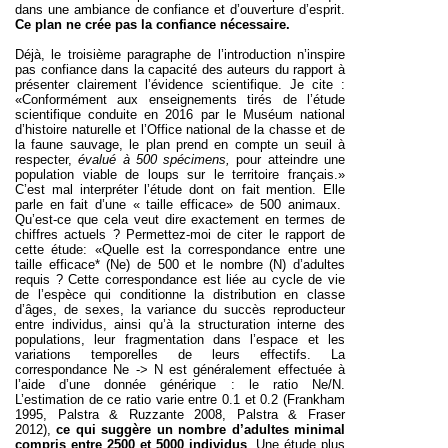
dans une ambiance de confiance et d’ouverture d’esprit.
Ce plan ne crée pas la confiance nécessaire.
Déjà, le troisième paragraphe de l’introduction n’inspire
pas confiance dans la capacité des auteurs du rapport à
présenter clairement l’évidence scientifique. Je cite :
«Conformément aux enseignements tirés de l’étude
scientifique conduite en 2016 par le Muséum national
d’histoire naturelle et l’Office national de la chasse et de
la faune sauvage, le plan prend en compte un seuil à
respecter,
évalué à 500 spécimens,
pour atteindre une
population viable de loups sur le territoire français.»
C’est mal interpréter l’étude dont on fait mention. Elle
parle en fait d’une « taille efficace» de 500 animaux.
Qu’est-ce que cela veut dire exactement en termes de
chiffres actuels ? Permettez-moi de citer le rapport de
cette étude: «Quelle est la correspondance entre une
taille efficace* (Ne) de 500 et le nombre (N) d’adultes
requis ? Cette correspondance est liée au cycle de vie
de l’espèce qui conditionne la distribution en classe
d’âges, de sexes, la variance du succès reproducteur
entre individus, ainsi qu’à la structuration interne des
populations, leur fragmentation dans l’espace et les
variations temporelles de leurs effectifs. La
correspondance Ne -> N est généralement effectuée à
l’aide d’une donnée générique : le ratio Ne/N.
L’estimation de ce ratio varie entre 0.1 et 0.2 (Frankham
1995, Palstra & Ruzzante 2008, Palstra & Fraser
2012),
ce
qui suggère
un
nombre d’adultes minimal
compris
entre 2500 et 5000 individus
.
Une étude plus