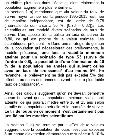
un chiffre plus bas dans l’échelle, alors clairement la
population augmentera plus lentement.
La section 1 a) mentionne que «la valeur du taux de
survie moyen annuel sur la période 1995-2013, estimée
de manière indépendante, est de l'ordre de 0,78
(intervalle de confiance à 95 %: [0,73 – 0,82])». Les
scientifiques ont modelé divers scénarios de taux de
survie. L’un, appelé S3, a utilisé un taux de survie de
0,80, ce qui est proche de la valeur estimée. Les
scientifiques précisent : « Dans une stratégie de gestion
de la population qui nécessiterait des prélèvements, le
modèle préconise,
une fois la viabilité minimum
atteinte pour un scénario de type S3 (survie de
l’ordre de 0,8), la possibilité d’une élimination de 10
% de la population
les années qui suivent celles
avec un taux de croissance* d’au moins 5%.
En
revanche, le prélèvement ne doit pas excéder 5% des
effectifs au cours des années suivant celles à plus faible
taux de croissance*.»
Ainsi, ces calculs suggèrent qu’on ne devrait permettre
aucun tir avant que la population minimum viable soit
atteinte, ce qui pourrait mettre entre 16 et 23 ans selon
la taille de la population actuelle et le taux réel de survie.
Le tir de loups en ce moment n’est certainement pas
justifié par les modèles scientifiques.
La section 1 a) se termine par : «Ces deux valeurs
suggèrent que la population de loups n’est pas exposée
à un risque d’extinction démographique supérieur à 10 %