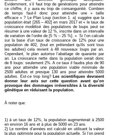
Evidemment, s’il faut trop de générations pour atteindre
ce chiffre, il y aura eu trop de consanguinité. Combien
de temps faut-il donc pour atteindre une « taille
efficace » ? Le Plan Loup (section 1. a) suggère que la
population était [265 – 402] en mars 2017 et « le taux de
croissance modélisé des populations de loups peut se
résumer à une valeur de 12 %, inscrite dans un intervalle
de variation de l’ordre de [5 % – 25 %]. » Si l’on calcule
sur la base d’un taux de croissance de 12% pour une
population de 402,
(tout en prétendant qu'ils sont tous
les adultes)
cela revient à 48 nouveaux loups par an.
Cependant, le plan autorise l’abattage de quarante par
an. La croissance nette dans la population serait donc
de 8 loups: seulement 2%. A ce taux il faudra plus de 90
ans pour atteindre une population viable minimale de
2500 adultes et presque 130 ans pour atteindre 5000
adultes. Est-ce trop long?
Les scientifiques devraient
donner leur avis sur cette question avant qu’on
provoque des dommages irréversibles à la diversité
génétique en réduisant la population.
À
noter que:
1) à un taux de 12%, la population augmenterait à 2500
en environ 16 ans et à plus de 5000 en 23 ans.
2) Le nombre d’années est calculé en utilisant la valeur
la plus optimiste pour la population actuelle. Si l’on prend