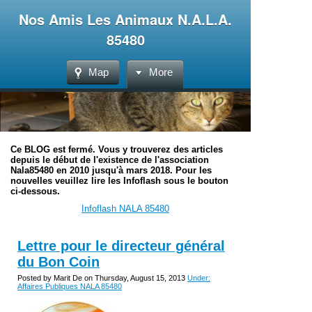
Nos Amis Les Animaux N.A.L.A.
85480
Map
More
Ce BLOG est fermé. Vous y trouverez des articles
depuis le début de l'existence de l'association
Nala85480 en 2010 jusqu'à mars 2018. Pour les
nouvelles veuillez lire les Infoflash sous le bouton
ci-dessous.
Infoflash NALA 85480
Lettre pour le directeur général
du Bon Coin
Posted by Marit De on Thursday, August 15, 2013
Under:
Affaires Publiques NALA 85480