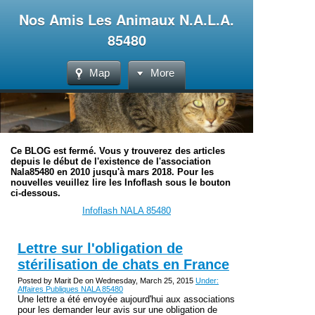
Nos Amis Les Animaux N.A.L.A.
85480
Map
More
Ce BLOG est fermé. Vous y trouverez des articles
depuis le début de l'existence de l'association
Nala85480 en 2010 jusqu'à mars 2018. Pour les
nouvelles veuillez lire les Infoflash sous le bouton
ci-dessous.
Infoflash NALA 85480
Lettre sur l'obligation de
stérilisation de chats en France
Posted by Marit De on Wednesday, March 25, 2015
Under:
Affaires Publiques NALA 85480
Une lettre a été envoyée aujourd'hui aux associations
pour les demander leur avis sur une obligation de