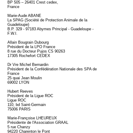
BP 505 – 26401 Crest cedex,
France
Marie-Aude ABANE
La SPAG (Société de Protection Animale de la
Guadeloupe)
B.P. 329 - 97183 Abymes Principal - Guadeloupe -
F.W.I.
Allain Bougrain Dubourg
Président de la LPO France
8 rue du Docteur Pujos CS 90263
17305 Rochefort CEDEX
Dr Vre Michel Bernardin
Président de la Confédération Nationale des SPA de
France
25 quai Jean Moulin
69002 LYON
Hubert Reeves
Président de la Ligue ROC
Ligue ROC
110, bd Saint-Germain
75006 PARIS
Marie-Françoise LHEUREUX
Présidente de l'Association GRAAL
5 rue Chanzy
94220 Charenton le Pont