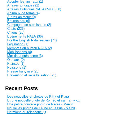
Adopter les animaux (1)
Affaires juridiques (2)
Affaires Publiques NALA 85480 (38)
Animaux de ferme (4)
Autres animaux (0)
Bournezeau (6)
Campagne de stérilisation (2)
Chats (226)
Chiens (26)
Evènements NALA (36)
For the English Nala readers (74)
Législation (1)
Membres du bureau NALA (2)
Mobilisations (4)
Mot de la présidente (3)
Oiseaux (0)
Plaintes (1)
Poissons (1)
Presse française (23)
Prévention et sensibilisation (25)
Recent Posts
Des nouvelles et photos de Kitty et Kiara
Et une nouvelle photo de Roméo et sa mamy -...
Une petite nouvelle photo de Icetea - Merci!
Nouvelles photos de Féline et Jessie - Merci!
Hermione au téléphone ;-)