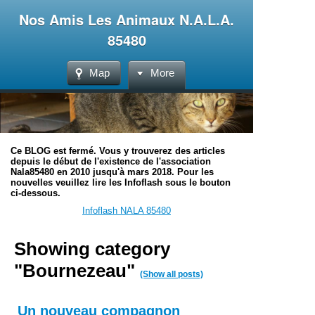
Nos Amis Les Animaux N.A.L.A.
85480
Map
More
Ce BLOG est fermé. Vous y trouverez des articles
depuis le début de l'existence de l'association
Nala85480 en 2010 jusqu'à mars 2018. Pour les
nouvelles veuillez lire les Infoflash sous le bouton
ci-dessous.
Infoflash NALA 85480
Showing category
"Bournezeau"
(Show all posts)
Un nouveau compagnon