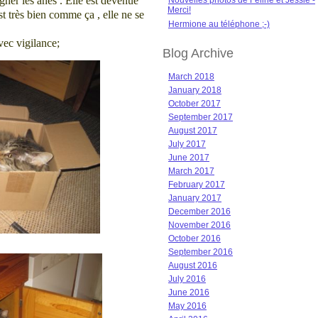
gner les ânes . Elle est devenue
Nouvelles photos de Féline et Jessie -
Merci!
t très bien comme ça , elle ne se
Hermione au téléphone ;-)
vec vigilance;
Blog Archive
March 2018
January 2018
October 2017
September 2017
August 2017
July 2017
June 2017
March 2017
February 2017
January 2017
December 2016
November 2016
October 2016
September 2016
August 2016
July 2016
June 2016
May 2016