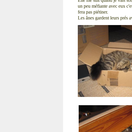
Elle me suit quand je vais soi
un peu méfiante avec eux c'es
fera pas piétiner.
Les ânes gardent leurs prés a