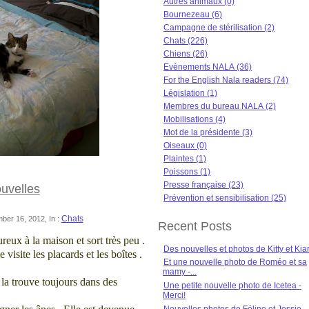
Autres animaux (0)
Bournezeau (6)
Campagne de stérilisation (2)
Chats (226)
Chiens (26)
Evènements NALA (36)
For the English Nala readers (74)
Législation (1)
Membres du bureau NALA (2)
Mobilisations (4)
Mot de la présidente (3)
Oiseaux (0)
Plaintes (1)
Poissons (1)
Presse française (23)
uvelles
Prévention et sensibilisation (25)
Chats
ber 16, 2012, In :
Recent Posts
reux à la maison et sort très peu .
Des nouvelles et photos de Kitty et Kia
e visite les placards et les boîtes .
Et une nouvelle photo de Roméo et sa
mamy -...
n la trouve toujours dans des
Une petite nouvelle photo de Icetea -
Merci!