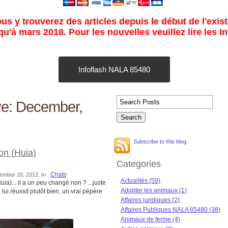
s y trouverez des articles depuis le début de l'exist
u'à mars 2018. Pour les nouvelles veuillez lire les I
Infoflash NALA 85480
ve: December,
Subscribe to this blog
on (Huia)
Categories
Chats
ember 20, 2012, In :
Actualités (59)
ia)... il a un peu changé non ? ...juste
Adopter les animaux (1)
 lui réussit plutôt bien, un vrai pépère
Affaires juridiques (2)
Affaires Publiques NALA 85480 (38)
Animaux de ferme (4)