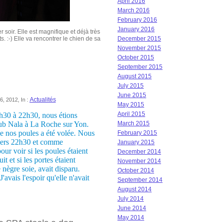
April 2016
March 2016
February 2016
January 2016
soir. Elle est magnifique et déjà très
. :-) Elle va rencontrer le chien de sa
December 2015
November 2015
October 2015
September 2015
August 2015
July 2015
June 2015
Actualités
6, 2012, In :
May 2015
April 2015
h30 à 22h30, nous étions
lub Nala à La Roche sur Yon.
March 2015
e nos poules a été volée. Nous
February 2015
vers 22h30 et comme
January 2015
our voir si les poules étaient
December 2014
it et si les portes étaient
November 2014
nègre soie, avait disparu.
October 2014
'avais l'espoir qu'elle
n'avait
September 2014
August 2014
July 2014
June 2014
May 2014