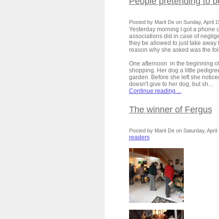
People pretending to b
Posted by Marit De on Sunday, April 15
Yesterday morning I got a phone 
associations did in case of negli
they be allowed to just take away
reason why she asked was the fo
One afternoon in the beginning of
shopping. Her dog a little pedigre
garden. Before she left she notice
doesn't give to her dog, but sh...
Continue reading ...
The winner of Fergus
Posted by Marit De on Saturday, April 
readers