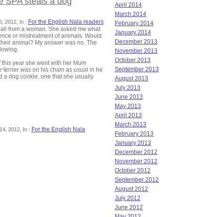
e SPA steals a dog
April 2014
March 2014
For the English Nala readers
, 2012, In :
February 2014
call from a woman. She asked me what
January 2014
gence or mistreatment of animals. Would
December 2013
 their animal? My answer was no. The
llowing.
November 2013
October 2013
 this year she went with her Mum
September 2013
e terrier was on his chain as usual in he
d a dog cookie, one that she usually
August 2013
July 2013
June 2013
May 2013
April 2013
March 2013
For the English Nala
14, 2012, In :
February 2013
January 2013
December 2012
November 2012
October 2012
September 2012
August 2012
July 2012
June 2012
May 2012