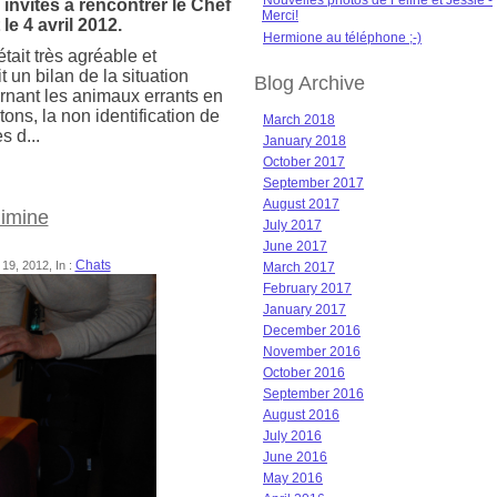
Nouvelles photos de Féline et Jessie -
invités à rencontrer le Chef
Merci!
e 4 avril 2012.
Hermione au téléphone ;-)
tait très agréable et
t un bilan de la situation
Blog Archive
rnant les animaux errants en
tons, la non identification de
March 2018
s d...
January 2018
October 2017
September 2017
August 2017
Mimine
July 2017
June 2017
Chats
19, 2012, In :
March 2017
February 2017
January 2017
December 2016
November 2016
October 2016
September 2016
August 2016
July 2016
June 2016
May 2016