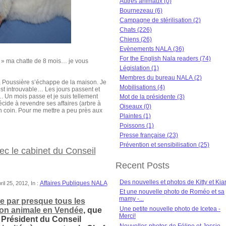
Autres animaux (0)
Bournezeau (6)
Campagne de stérilisation (2)
Chats (226)
Chiens (26)
Evènements NALA (36)
For the English Nala readers (74)
 » ma chatte de 8 mois… je vous
Législation (1)
Membres du bureau NALA (2)
), Poussière s’échappe de la maison. Je
Mobilisations (4)
 est introuvable… Les jours passent et
 Un mois passe et je suis tellement
Mot de la présidente (3)
écide à revendre ses affaires (arbre à
Oiseaux (0)
bon coin. Pour me mettre a peu près aux
Plaintes (1)
Poissons (1)
Presse française (23)
Prévention et sensibilisation (25)
c le cabinet du Conseil
Recent Posts
Des nouvelles et photos de Kitty et Kia
Affaires Publiques NALA
l 25, 2012, In :
Et une nouvelle photo de Roméo et sa
mamy -...
ée par presque tous les
Une petite nouvelle photo de Icetea -
ion animale en Vendée
, que
Merci!
Président du Conseil