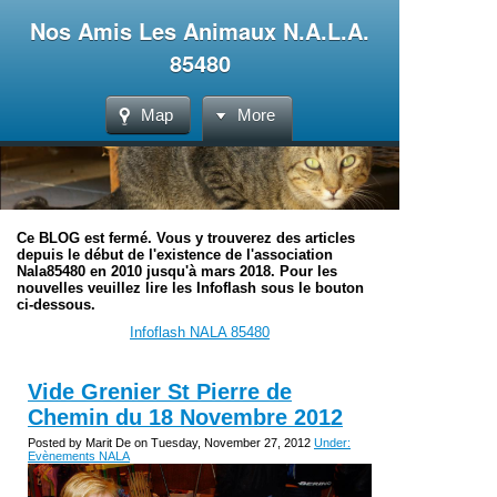
Nos Amis Les Animaux N.A.L.A.
85480
Map
More
Ce BLOG est fermé. Vous y trouverez des articles
depuis le début de l'existence de l'association
Nala85480 en 2010 jusqu'à mars 2018. Pour les
nouvelles veuillez lire les Infoflash sous le bouton
ci-dessous.
Infoflash NALA 85480
Vide Grenier St Pierre de
Chemin‏ du 18 Novembre 2012
Posted by Marit De on Tuesday, November 27, 2012
Under:
Evènements NALA