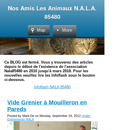
Nos Amis Les Animaux N.A.L.A.
85480
Map
More
Ce BLOG est fermé. Vous y trouverez des articles
depuis le début de l'existence de l'association
Nala85480 en 2010 jusqu'à mars 2018. Pour les
nouvelles veuillez lire les Infoflash sous le bouton
ci-dessous.
Infoflash NALA 85480
Vide Grenier à Mouilleron en
Pareds
Posted by Marit De on Monday, September 24, 2012
Under:
Evènements NALA