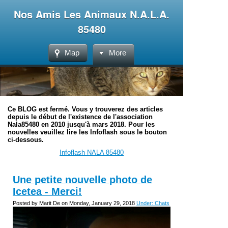
Nos Amis Les Animaux N.A.L.A.
85480
Map
More
Ce BLOG est fermé. Vous y trouverez des articles
depuis le début de l'existence de l'association
Nala85480 en 2010 jusqu'à mars 2018. Pour les
nouvelles veuillez lire les Infoflash sous le bouton
ci-dessous.
Infoflash NALA 85480
Une petite nouvelle photo de
Icetea - Merci!
Posted by Marit De on Monday, January 29, 2018
Under: Chats