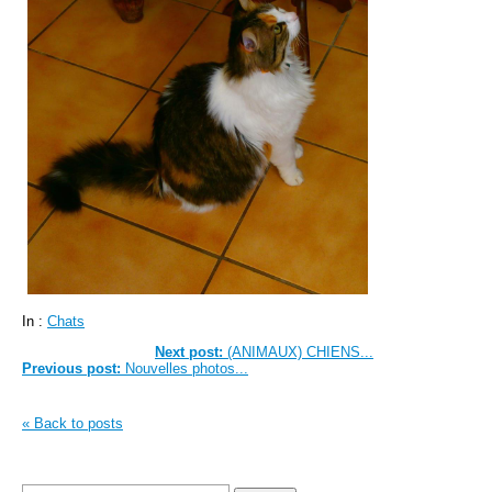
In :
Chats
Next post:
(ANIMAUX) CHIENS...
Previous post:
Nouvelles photos...
« Back to posts