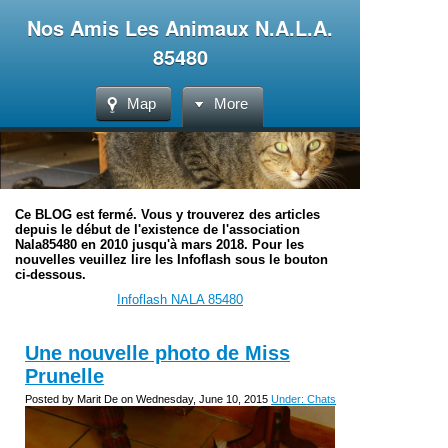
Nos Amis Les Animaux N.A.L.A.
85480
Map
More
Ce BLOG est fermé. Vous y trouverez des articles
depuis le début de l'existence de l'association
Nala85480 en 2010 jusqu'à mars 2018. Pour les
nouvelles veuillez lire les Infoflash sous le bouton
ci-dessous.
Infoflash NALA 85480
Une nouvelle photo de Miss
Prunelle
Posted by Marit De on Wednesday, June 10, 2015
Under: Chats