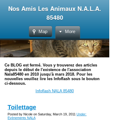
Nos Amis Les Animaux N.A.L.A.
85480
Map
More
Ce BLOG est fermé. Vous y trouverez des articles
depuis le début de l'existence de l'association
Nala85480 en 2010 jusqu'à mars 2018. Pour les
nouvelles veuillez lire les Infoflash sous le bouton
ci-dessous.
Infoflash NALA 85480
Toilettage
Posted by Nicole on Saturday, March 19, 2011
Under:
Evènements NALA