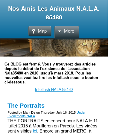
Nos Amis Les Animaux N.A.L.A.
85480
Map
More
Ce BLOG est fermé. Vous y trouverez des articles
depuis le début de l'existence de l'association
Nala85480 en 2010 jusqu'à mars 2018. Pour les
nouvelles veuillez lire les Infoflash sous le bouton
ci-dessous.
Infoflash NALA 85480
The Portraits
Posted by Marit De on Thursday, July 16, 2015
Under:
Evènements NALA
THE PORTRAITS en concert pour NALA le 11
juillet 2015 à Mouilleron en Pareds. Les vidéos
sont visibles
ici
. Encore un grand MERCI à