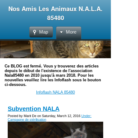
Nos Amis Les Animaux N.A.L.A.
85480
Map
More
Ce BLOG est fermé. Vous y trouverez des articles
depuis le début de l'existence de l'association
Nala85480 en 2010 jusqu'à mars 2018. Pour les
nouvelles veuillez lire les Infoflash sous le bouton
ci-dessous.
Infoflash NALA 85480
Subvention NALA
Posted by Marit De on Saturday, March 12, 2016
Under:
Campagne de stérilisation