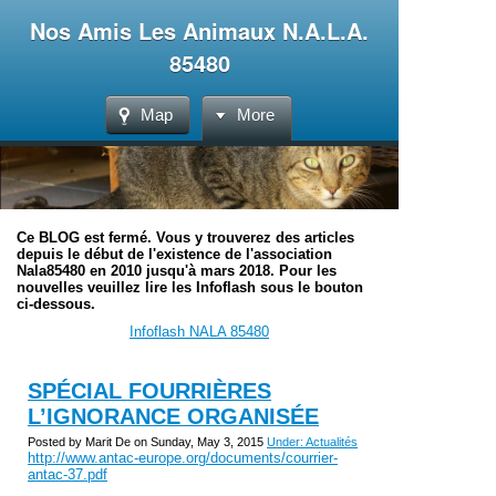
Nos Amis Les Animaux N.A.L.A.
85480
Map
More
Ce BLOG est fermé. Vous y trouverez des articles
depuis le début de l'existence de l'association
Nala85480 en 2010 jusqu'à mars 2018. Pour les
nouvelles veuillez lire les Infoflash sous le bouton
ci-dessous.
Infoflash NALA 85480
SPÉCIAL FOURRIÈRES
L’IGNORANCE ORGANISÉE
Posted by Marit De on Sunday, May 3, 2015
Under: Actualités
http://www.antac-europe.org/documents/courrier-
antac-37.pdf