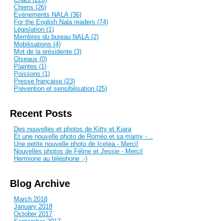
Chiens (26)
Evènements NALA (36)
For the English Nala readers (74)
Législation (1)
Membres du bureau NALA (2)
Mobilisations (4)
Mot de la présidente (3)
Oiseaux (0)
Plaintes (1)
Poissons (1)
Presse française (23)
Prévention et sensibilisation (25)
Recent Posts
Des nouvelles et photos de Kitty et Kiara
Et une nouvelle photo de Roméo et sa mamy -...
Une petite nouvelle photo de Icetea - Merci!
Nouvelles photos de Féline et Jessie - Merci!
Hermione au téléphone ;-)
Blog Archive
March 2018
January 2018
October 2017