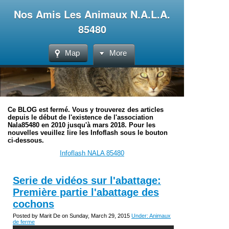
Nos Amis Les Animaux N.A.L.A.
85480
Map
More
Ce BLOG est fermé. Vous y trouverez des articles
depuis le début de l'existence de l'association
Nala85480 en 2010 jusqu'à mars 2018. Pour les
nouvelles veuillez lire les Infoflash sous le bouton
ci-dessous.
Infoflash NALA 85480
Serie de vidéos sur l'abattage:
Première partie l'abattage des
cochons
Posted by Marit De on Sunday, March 29, 2015
Under: Animaux
de ferme