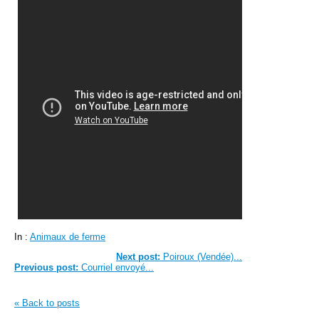
In :
Animaux de ferme
Next post:
Poiroux (Vendée)...
Previous post:
Courriel envoyé...
« Back to posts