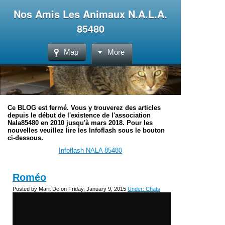
Nos Amis Les Animaux N.A.L.A.
85480
Map
More
Ce BLOG est fermé. Vous y trouverez des articles
depuis le début de l'existence de l'association
Nala85480 en 2010 jusqu'à mars 2018. Pour les
nouvelles veuillez lire les Infoflash sous le bouton
ci-dessous.
Infoflash NALA 85480
Roméo
Posted by Marit De on Friday, January 9, 2015
Under: Chats