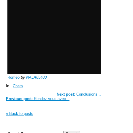
Romeo
by
NALA85480
In :
Chats
Next post:
Conclusions...
Previous post:
Rendez vous avec...
« Back to posts