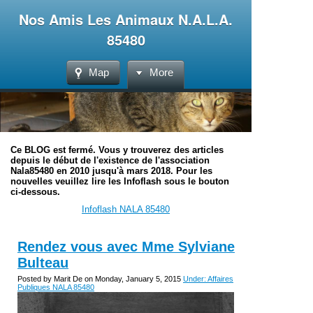
Nos Amis Les Animaux N.A.L.A.
85480
Map
More
Ce BLOG est fermé. Vous y trouverez des articles
depuis le début de l'existence de l'association
Nala85480 en 2010 jusqu'à mars 2018. Pour les
nouvelles veuillez lire les Infoflash sous le bouton
ci-dessous.
Infoflash NALA 85480
Rendez vous avec Mme Sylviane
Bulteau
Posted by Marit De on Monday, January 5, 2015
Under: Affaires
Publiques NALA 85480