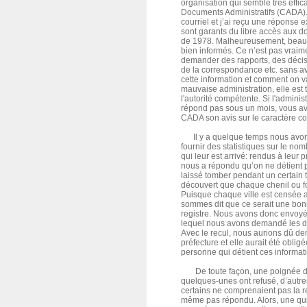
organisation qui semble très effi
Documents Administratifs (CADA).
courriel et j’ai reçu une réponse 
sont garants du libre accès aux do
de 1978. Malheureusement, beauc
bien informés. Ce n’est pas vraime
demander des rapports, des décisi
de la correspondance etc. sans a
cette information et comment on va 
mauvaise administration, elle est 
l'autorité compétente. Si l'adminis
répond pas sous un mois, vous a
CADA son avis sur le caractère 
Il y a quelque temps nous avon
fournir des statistiques sur le n
qui leur est arrivé: rendus à leur
nous a répondu qu’on ne détient p
laissé tomber pendant un certain
découvert que chaque chenil ou fou
Puisque chaque ville est censée a
sommes dit que ce serait une bo
registre. Nous avons donc envoyé
lequel nous avons demandé les dét
Avec le recul, nous aurions dû de
préfecture et elle aurait été obligé
personne qui détient ces informat
De toute façon, une poignée de 
quelques-unes ont refusé, d’aut
certains ne comprenaient pas la re
même pas répondu. Alors, une qui