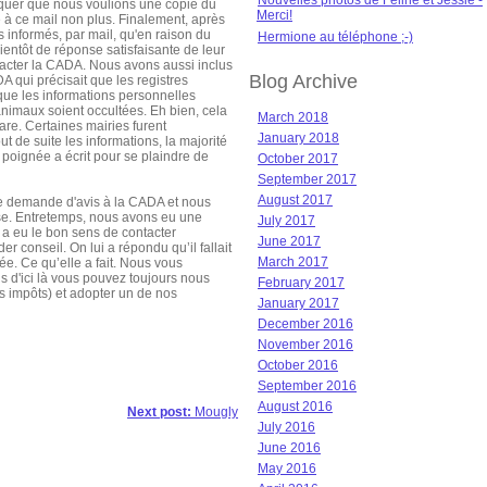
Nouvelles photos de Féline et Jessie -
quer que nous voulions une copie du
Merci!
à ce mail non plus. Finalement, après
 informés, par mail, qu'en raison du
Hermione au téléphone ;-)
bientôt de réponse satisfaisante de leur
tacter la CADA. Nous avons aussi inclus
Blog Archive
 qui précisait que les registres
 que les informations personnelles
animaux soient occultées. Eh bien, cela
March 2018
are. Certaines mairies furent
January 2018
t de suite les informations, la majorité
 poignée a écrit pour se plaindre de
October 2017
September 2017
August 2017
demande d'avis à la CADA et nous
se. Entretemps, nous avons eu une
July 2017
 a eu le bon sens de contacter
June 2017
 conseil. On lui a répondu qu’il fallait
March 2017
e. Ce qu’elle a fait. Nous vous
s d'ici là vous pouvez toujours nous
February 2017
s impôts) et adopter un de nos
January 2017
December 2016
November 2016
October 2016
September 2016
August 2016
Next post:
Mougly
July 2016
June 2016
May 2016