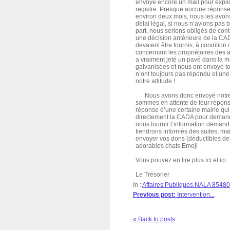
envoyé encore un mail pour expli
registre. Presque aucune réponse 
environ deux mois, nous les avons
délai légal, si nous n’avions pas 
part, nous serions obligés de con
une décision antérieure de la CADA
devaient être fournis, à condition
concernant les propriétaires des 
a vraiment jeté un pavé dans la m
galvanisées et nous ont envoyé tou
n’ont toujours pas répondu et une
notre attitude !
Nous avons donc envoyé notre 
sommes en attente de leur répon
réponse d’une certaine mairie qui
directement la CADA pour demander
nous fournir l’information demandé
tiendrons informés des suites, mai
envoyer vos dons (déductibles de
adorables chats.Emoji
Vous pouvez en lire plus ici et ici
Le Trésorier
In :
Affaires Publiques NALA 85480
Previous post:
Intervention...
« Back to posts