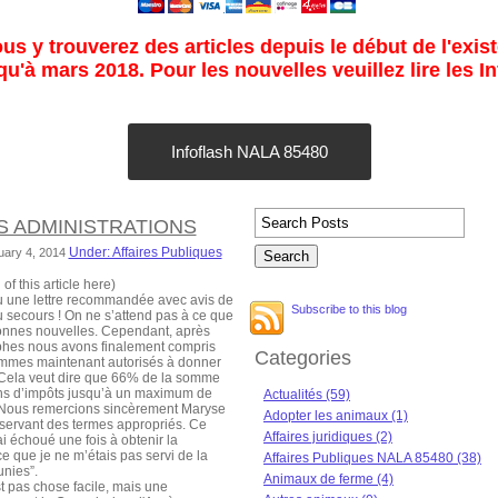
s y trouverez des articles depuis le début de l'exist
u'à mars 2018. Pour les nouvelles veuillez lire les I
Infoflash NALA 85480
S ADMINISTRATIONS
Under: Affaires Publiques
uary 4, 2014
f this article here)
une lettre recommandée avec avis de
Subscribe to this blog
u secours ! On ne s’attend pas à ce que
bonnes nouvelles. Cependant, après
phes nous avons finalement compris
Categories
ommes maintenant autorisés à donner
 Cela veut dire que 66% de la somme
ns d’impôts jusqu’à un maximum de
Actualités (59)
 Nous remercions sincèrement Maryse
Adopter les animaux (1)
e servant des termes appropriés. Ce
Affaires juridiques (2)
’ai échoué une fois à obtenir la
 que je ne m’étais pas servi de la
Affaires Publiques NALA 85480 (38)
nies”.
Animaux de ferme (4)
 pas chose facile, mais une