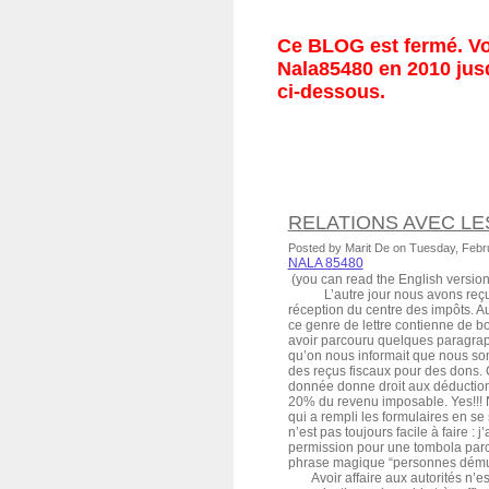
Ce BLOG est fermé. Vou
Nala85480 en 2010 jusq
ci-dessous.
RELATIONS AVEC LE
Posted by Marit De on Tuesday, Febr
NALA 85480
(you can read the English version o
L’autre jour nous avons reçu 
réception du centre des impôts. A
ce genre de lettre contienne de 
avoir parcouru quelques paragra
qu’on nous informait que nous s
des reçus fiscaux pour des dons.
donnée donne droit aux déductio
20% du revenu imposable. Yes!!!
qui a rempli les formulaires en s
n’est pas toujours facile à faire : j
permission pour une tombola parce
phrase magique “personnes dému
Avoir affaire aux autorités n’est