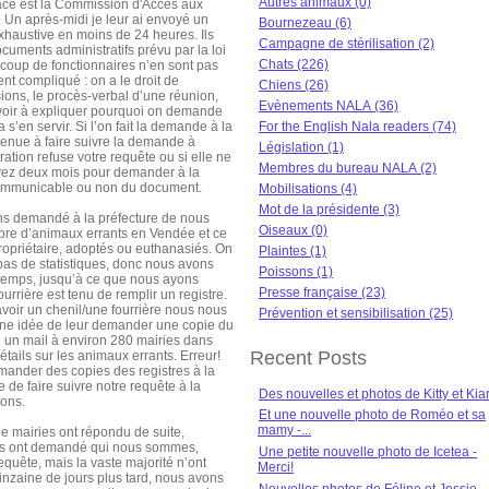
Autres animaux (0)
cace est la Commission d'Accès aux
 Un après-midi je leur ai envoyé un
Bournezeau (6)
exhaustive en moins de 24 heures. Ils
Campagne de stérilisation (2)
cuments administratifs prévu par la loi
Chats (226)
oup de fonctionnaires n’en sont pas
nt compliqué : on a le droit de
Chiens (26)
ons, le procès-verbal d’une réunion,
Evènements NALA (36)
voir à expliquer pourquoi on demande
s’en servir. Si l’on fait la demande à la
For the English Nala readers (74)
tenue à faire suivre la demande à
Législation (1)
tration refuse votre requête ou si elle ne
Membres du bureau NALA (2)
vez deux mois pour demander à la
communicable ou non du document.
Mobilisations (4)
Mot de la présidente (3)
s demandé à la préfecture de nous
Oiseaux (0)
ombre d’animaux errants en Vendée et ce
 propriétaire, adoptés ou euthanasiés. On
Plaintes (1)
as de statistiques, donc nous avons
Poissons (1)
 temps, jusqu’à ce que nous ayons
Presse française (23)
rrière est tenu de remplir un registre.
voir un chenil/une fourrière nous nous
Prévention et sensibilisation (25)
nne idée de leur demander une copie du
 un mail à environ 280 mairies dans
Recent Posts
ails sur les animaux errants. Erreur!
mander des copies des registres à la
e de faire suivre notre requête à la
Des nouvelles et photos de Kitty et Kia
ions.
Et une nouvelle photo de Roméo et sa
mamy -...
mairies ont répondu de suite,
res ont demandé qui nous sommes,
Une petite nouvelle photo de Icetea -
quête, mais la vaste majorité n’ont
Merci!
nzaine de jours plus tard, nous avons