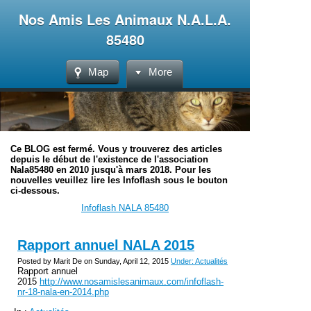
Nos Amis Les Animaux N.A.L.A.
85480
Map
More
Ce BLOG est fermé. Vous y trouverez des articles
depuis le début de l'existence de l'association
Nala85480 en 2010 jusqu'à mars 2018. Pour les
nouvelles veuillez lire les Infoflash sous le bouton
ci-dessous.
Infoflash NALA 85480
Rapport annuel NALA 2015
Posted by Marit De on Sunday, April 12, 2015
Under: Actualités
Rapport annuel
2015
http://www.nosamislesanimaux.com/infoflash-
nr-18-nala-en-2014.php