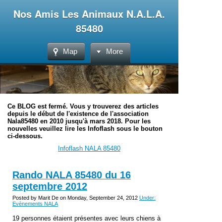
Nos Amis Les Animaux N.A.L.A.
85480
Map
More
Ce BLOG est fermé. Vous y trouverez des articles
depuis le début de l'existence de l'association
Nala85480 en 2010 jusqu'à mars 2018. Pour les
nouvelles veuillez lire les Infoflash sous le bouton
ci-dessous.
Infoflash NALA 85480
Rando NALA 85480 du 16
septembre 2012
Posted by Marit De on Monday, September 24, 2012
Under:
Evènements NALA
19 personnes étaient présentes avec leurs chiens à