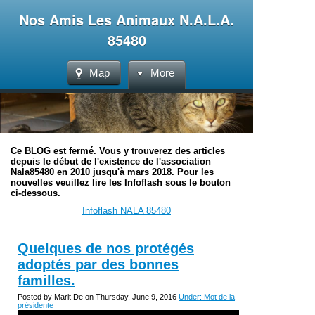
Nos Amis Les Animaux N.A.L.A.
85480
Map
More
Ce BLOG est fermé. Vous y trouverez des articles
depuis le début de l'existence de l'association
Nala85480 en 2010 jusqu'à mars 2018. Pour les
nouvelles veuillez lire les Infoflash sous le bouton
ci-dessous.
Infoflash NALA 85480
Quelques de nos protégés
adoptés par des bonnes
familles.
Posted by Marit De on Thursday, June 9, 2016
Under: Mot de la
présidente