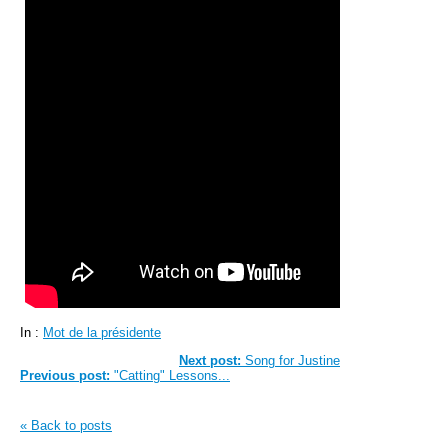
In :
Mot de la présidente
Next post:
Song for Justine
Previous post:
"Catting" Lessons...
« Back to posts