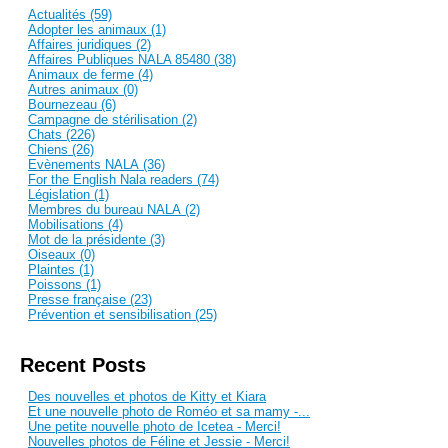
Actualités (59)
Adopter les animaux (1)
Affaires juridiques (2)
Affaires Publiques NALA 85480 (38)
Animaux de ferme (4)
Autres animaux (0)
Bournezeau (6)
Campagne de stérilisation (2)
Chats (226)
Chiens (26)
Evènements NALA (36)
For the English Nala readers (74)
Législation (1)
Membres du bureau NALA (2)
Mobilisations (4)
Mot de la présidente (3)
Oiseaux (0)
Plaintes (1)
Poissons (1)
Presse française (23)
Prévention et sensibilisation (25)
Recent Posts
Des nouvelles et photos de Kitty et Kiara
Et une nouvelle photo de Roméo et sa mamy -...
Une petite nouvelle photo de Icetea - Merci!
Nouvelles photos de Féline et Jessie - Merci!