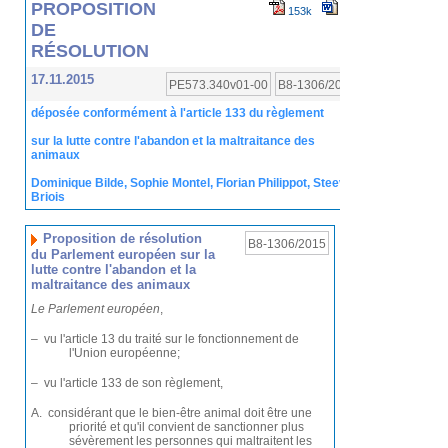
PROPOSITION
153k
59k
DE
RÉSOLUTION
17.11.2015
PE573.340v01-00
B8-1306/2015
déposée conformément à l'article 133 du règlement
sur la lutte contre l'abandon et la maltraitance des
animaux
Dominique Bilde, Sophie Montel, Florian Philippot, Steeve
Briois
Proposition de résolution
B8‑1306/2015
du Parlement européen sur la
lutte contre l'abandon et la
maltraitance des animaux
Le Parlement européen
,
– vu l'article 13 du traité sur le fonctionnement de
l'Union européenne;
– vu l'article 133 de son règlement,
A. considérant que le bien-être animal doit être une
priorité et qu'il convient de sanctionner plus
sévèrement les personnes qui maltraitent les