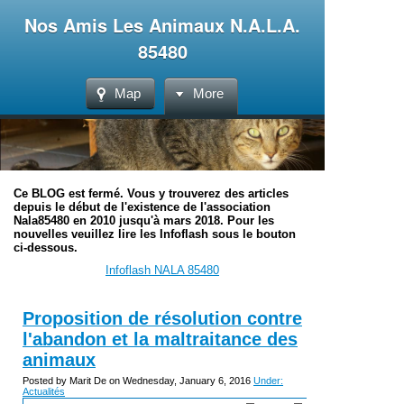
Nos Amis Les Animaux N.A.L.A.
85480
Map
More
Ce BLOG est fermé. Vous y trouverez des articles
depuis le début de l'existence de l'association
Nala85480 en 2010 jusqu'à mars 2018. Pour les
nouvelles veuillez lire les Infoflash sous le bouton
ci-dessous.
Infoflash NALA 85480
Proposition de résolution contre
l'abandon et la maltraitance des
animaux
Posted by Marit De on Wednesday, January 6, 2016
Under:
Actualités