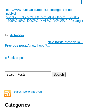
http://www.europarl.europa.eu/sides/getDoc.do?
pubRef=-
%2f%2fEP%2f%2fTEXT%2bMOTION%2bB8-2015-
1306%2b0%2bDOC%2bXML%2bV0%2f%2fFR&language=FR
In :
Actualités
Next post:
Photo de la...
Previous post:
A new Hope ?...
« Back to posts
Subscribe to this blog
Categories