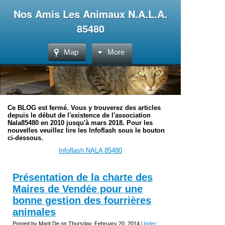
Nos Amis Les Animaux N.A.L.A.
85480
Map
More
Ce BLOG est fermé. Vous y trouverez des articles
depuis le début de l'existence de l'association
Nala85480 en 2010 jusqu'à mars 2018. Pour les
nouvelles veuillez lire les Infoflash sous le bouton
ci-dessous.
Infoflash NALA 85480
Présentation de la charte des
Maires de Vendée pour une
bonne gestion des fourrières
animales
Posted by Marit De on Thursday, February 20, 2014
Under: