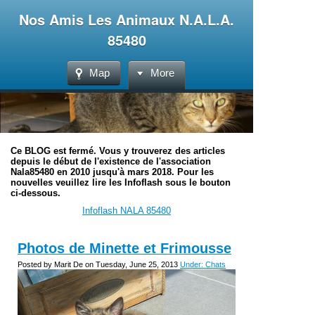
Nos Amis Les Animaux N.A.L.A.
85480
Map
More
Ce BLOG est fermé. Vous y trouverez des articles
depuis le début de l'existence de l'association
Nala85480 en 2010 jusqu'à mars 2018. Pour les
nouvelles veuillez lire les Infoflash sous le bouton
ci-dessous.
Infoflash NALA 85480
Photos de Minette et Frimousse
Posted by Marit De on Tuesday, June 25, 2013
Under: Chats