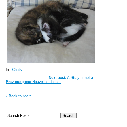
In :
Chats
Next post:
A Stray or not a...
Previous post:
Nouvelles de la...
« Back to posts