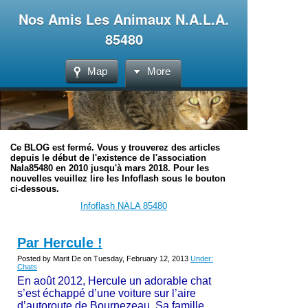
Nos Amis Les Animaux N.A.L.A.
85480
Map
More
Ce BLOG est fermé. Vous y trouverez des articles
depuis le début de l'existence de l'association
Nala85480 en 2010 jusqu'à mars 2018. Pour les
nouvelles veuillez lire les Infoflash sous le bouton
ci-dessous.
Infoflash NALA 85480
Par Hercule !
Posted by Marit De on Tuesday, February 12, 2013
Under:
Chats
En août 2012, Hercule un adorable chat
s’est échappé d’une voiture sur l’aire
d’autoroute de Bournezeau. Sa famille