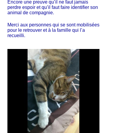
Encore une preuve qu’il ne faut jamais
perdre espoir et qu’il faut faire identifier son
animal de compagnie.
Merci aux personnes qui se sont mobilisé
es
pour le retrouver et à la famille qui l’a
recueilli.