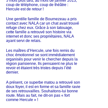
5 mois plus tard, au mois de janvier 2013,
coup de téléphone, coup de théâtre :
Hercule est de retour !
Une gentille famille de Bournezeau a pris
contact avec NALA car un chat avait trouvé
refuge chez eux. Grâce à son tatouage,
cette famille a retrouvé son histoire via
internet et donc ses propriétaires, NALA
ayant servi de relais.
Les maîtres d’Hercule, une fois remis du
choc émotionnel se sont immédiatement
organisés pour venir le chercher depuis la
région parisienne. Ils pensaient ne plus le
revoir et étaient très tristes depuis l’été
dernier.
A présent, ce superbe matou a retrouvé son
doux foyer, il est en forme et sa famille ravie
de ses retrouvailles. Souhaitons-lui bonne
route. Mais au fait, ne dit-on pas « fort
comme Hercule » !