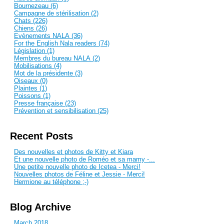
Bournezeau (6)
Campagne de stérilisation (2)
Chats (226)
Chiens (26)
Evènements NALA (36)
For the English Nala readers (74)
Législation (1)
Membres du bureau NALA (2)
Mobilisations (4)
Mot de la présidente (3)
Oiseaux (0)
Plaintes (1)
Poissons (1)
Presse française (23)
Prévention et sensibilisation (25)
Recent Posts
Des nouvelles et photos de Kitty et Kiara
Et une nouvelle photo de Roméo et sa mamy -...
Une petite nouvelle photo de Icetea - Merci!
Nouvelles photos de Féline et Jessie - Merci!
Hermione au téléphone ;-)
Blog Archive
March 2018