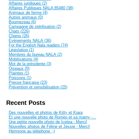
Affaires juridiques (2)
Affaires Publiques NALA 85480 (38)
Animaux de ferme (4)
Autres animaux (0)
Bournezeau (6)
Campagne de stérilisation (2)
Chats (226)
Chiens (26)
Evènements NALA (36)
For the English Nala readers (74)
Législation (1)
Membres du bureau NALA (2)
Mobilisations (4)
Mot de la présidente (3)
Oiseaux (0)
Plaintes (1)
Poissons (1)
Presse française (23)
Prévention et sensibilisation (25)
Recent Posts
Des nouvelles et photos de Kitty et Kiara
Et une nouvelle photo de Roméo et sa mamy -...
Une petite nouvelle photo de Icetea - Merci!
Nouvelles photos de Féline et Jessie - Merci!
Hermione au téléphone ;-)