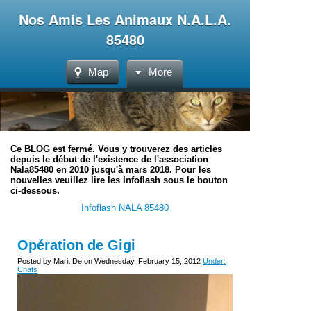
Nos Amis Les Animaux N.A.L.A.
85480
Map
More
Ce BLOG est fermé. Vous y trouverez des articles
depuis le début de l'existence de l'association
Nala85480 en 2010 jusqu'à mars 2018. Pour les
nouvelles veuillez lire les Infoflash sous le bouton
ci-dessous.
Infoflash NALA 85480
Opération de Gigi
Posted by Marit De on Wednesday, February 15, 2012
Under:
Chats